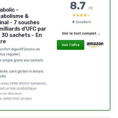
8.7
/10
bolic -
★★★★★
★★★★★
tabolisme &
inal - 7 souches
🌟 Excellent
milliards d’UFC par
Voir le test complet →
- 30 sachets - En
tre
Voir l'offre
onfort digestif (moins de
lus régulier)
ès simple grâce aux sachets
érée, sans gluten ni levure,
fils
 avec OMNi-BiOTiC metabolic,
’est un bon probiotique
ec un discours
, selon moi, un peu