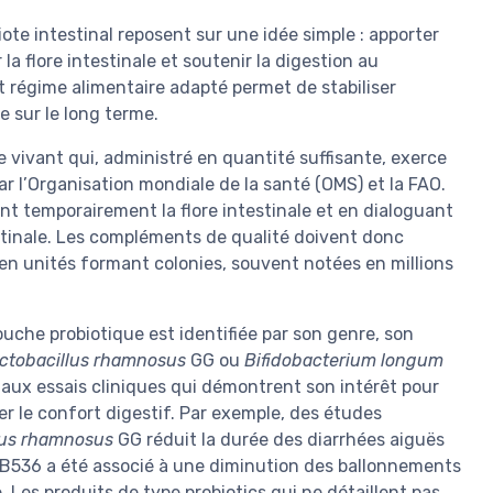
iote intestinal reposent sur une idée simple : apporter
a flore intestinale et soutenir la digestion au
et régime alimentaire adapté permet de stabiliser
e sur le long terme.
vivant qui, administré en quantité suffisante, exerce
par l’Organisation mondiale de la santé (OMS) et la FAO.
ant temporairement la flore intestinale et en dialoguant
stinale. Les compléments de qualité doivent donc
en unités formant colonies, souvent notées en millions
che probiotique est identifiée par son genre, son
ctobacillus rhamnosus
GG ou
Bifidobacterium longum
 aux essais cliniques qui démontrent son intérêt pour
er le confort digestif. Par exemple, des études
lus rhamnosus
GG réduit la durée des diarrhées aiguës
B536 a été associé à une diminution des ballonnements
e. Les produits de type probiotics qui ne détaillent pas