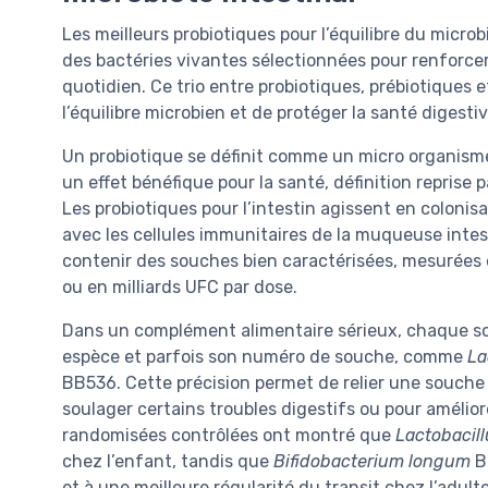
Les meilleurs probiotiques pour l’équilibre du microb
des bactéries vivantes sélectionnées pour renforcer l
quotidien. Ce trio entre probiotiques, prébiotiques 
l’équilibre microbien et de protéger la santé digestiv
Un probiotique se définit comme un micro organisme 
un effet bénéfique pour la santé, définition reprise 
Les probiotiques pour l’intestin agissent en colonis
avec les cellules immunitaires de la muqueuse inte
contenir des souches bien caractérisées, mesurées 
ou en milliards UFC par dose.
Dans un complément alimentaire sérieux, chaque sou
espèce et parfois son numéro de souche, comme
La
BB536. Cette précision permet de relier une souche
soulager certains troubles digestifs ou pour amélior
randomisées contrôlées ont montré que
Lactobacil
chez l’enfant, tandis que
Bifidobacterium longum
B
et à une meilleure régularité du transit chez l’adult