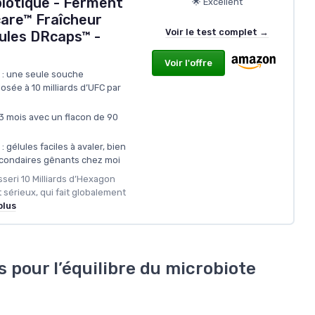
biotique - Ferment
🌟 Excellent
care™ Fraîcheur
Voir le test complet →
lules DRcaps™ -
Voir l'offre
e : une seule souche
dosée à 10 milliards d’UFC par
3 mois avec un flacon de 90
: gélules faciles à avaler, bien
econdaires gênants chez moi
sseri 10 Milliards d’Hexagon
 sérieux, qui fait globalement
plus
 pour l’équilibre du microbiote