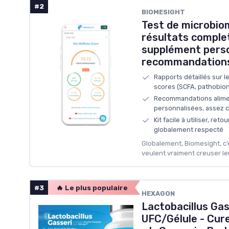
#2
BIOMESIGHT
Test de microbiom
résultats comple
supplément perso
recommandations
Rapports détaillés sur l
scores (SCFA, pathobion
Recommandations alimen
personnalisées, assez 
Kit facile à utiliser, reto
globalement respecté
Globalement, Biomesight, c’
veulent vraiment creuser leu
#3
🔥 Le plus populaire
HEXAGON
Lactobacillus Gass
UFC/Gélule - Cur