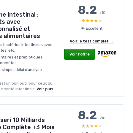
8.2
/10
e intestinal :
★★★★★
★★★★★
ts avec
nnalisé et
🌟 Excellent
 alimentaires
Voir le test complet →
es bactéries intestinales avec
tes, etc.)
Voir l'offre
taires et prébiotiques
concrètes
ur simple, délai d’analyse
est un bon outil pour ceux qui
r santé intestinale.
Voir plus
8.2
/10
eri 10 Milliards
★★★★★
★★★★★
e Complète +3 Mois