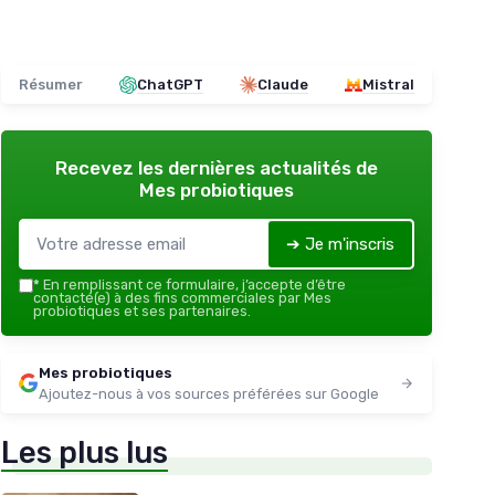
Résumer
ChatGPT
Claude
Mistral
Recevez les dernières actualités de
Mes probiotiques
➔ Je m'inscris
*
En remplissant ce formulaire, j’accepte d’être
contacté(e) à des fins commerciales par Mes
probiotiques et ses partenaires.
Mes probiotiques
Ajoutez-nous à vos sources préférées sur Google
Les plus lus