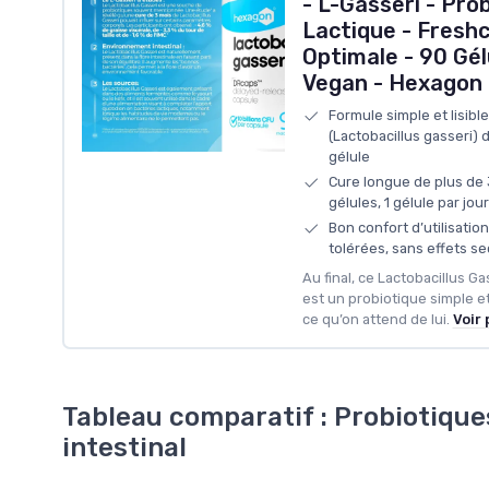
- L-Gasseri - Pro
Lactique - Fresh
Optimale - 90 Gé
Vegan - Hexagon
Formule simple et lisibl
(Lactobacillus gasseri) 
gélule
Cure longue de plus de 
gélules, 1 gélule par jour
Bon confort d’utilisation 
tolérées, sans effets s
Au final, ce Lactobacillus Ga
est un probiotique simple et
ce qu’on attend de lui.
Voir 
Tableau comparatif : Probiotiques
intestinal