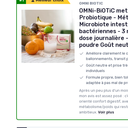
#1
🏆 Meilleur choix
OMNI BIOTIC
OMNi-BiOTiC meta
Probiotique - Mé
Microbiote intest
bactériennes - 3 
dose journalière 
poudre Goût neu
Améliore clairement le c
ballonnements, transit p
Goût neutre et prise tr
individuels
Formule propre, bien tol
adaptée à pas mal de pro
Après un peu plus d’un mois
mon avis est assez posé : c
orienté confort digestif, av
métabolisme/poids qui reste
ambitieux.
Voir plus