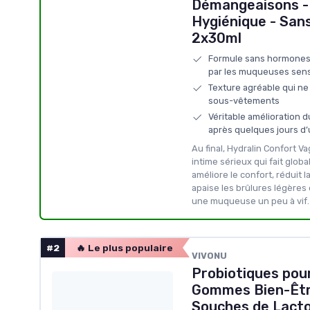
Démangeaisons - 
Hygiénique - San
2x30ml
Formule sans hormones,
par les muqueuses sens
Texture agréable qui ne 
sous-vêtements
Véritable amélioration d
après quelques jours d’u
Au final, Hydralin Confort Va
intime sérieux qui fait globa
améliore le confort, réduit 
apaise les brûlures légères
une muqueuse un peu à vif.
#2
🔥 Le plus populaire
VIVONU
Probiotiques po
Gommes Bien-Être
Souches de Lactob