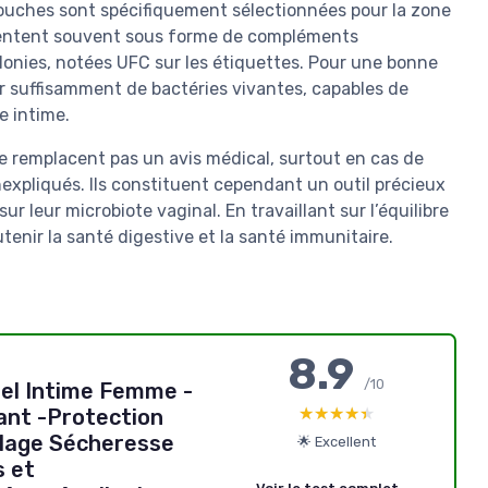
 souches sont spécifiquement sélectionnées pour la zone
résentent souvent sous forme de compléments
olonies, notées UFC sur les étiquettes. Pour une bonne
ter suffisamment de bactéries vivantes, capables de
e intime.
e remplacent pas un avis médical, surtout en cas de
expliqués. Ils constituent cependant un outil précieux
 leur microbiote vaginal. En travaillant sur l’équilibre
tenir la santé digestive et la santé immunitaire.
8.9
/10
Gel Intime Femme -
★★★★★
★★★★★
ant -Protection
ulage Sécheresse
🌟 Excellent
s et