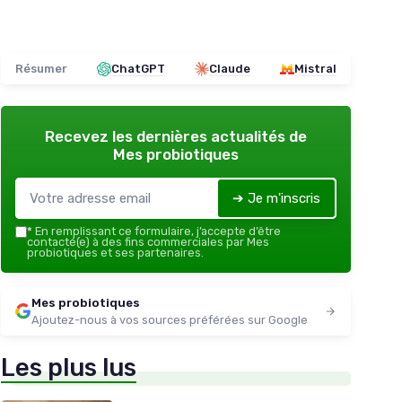
Résumer
ChatGPT
Claude
Mistral
Recevez les dernières actualités de
Mes probiotiques
➔ Je m'inscris
*
En remplissant ce formulaire, j’accepte d’être
contacté(e) à des fins commerciales par Mes
probiotiques et ses partenaires.
Mes probiotiques
Ajoutez-nous à vos sources préférées sur Google
Les plus lus