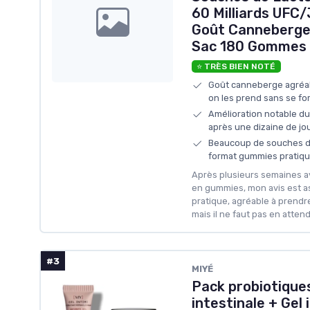
60 Milliards UFC/
Goût Canneberge
Sac 180 Gommes 
⭐ TRÈS BIEN NOTÉ
Goût canneberge agréabl
on les prend sans se fo
Amélioration notable du 
après une dizaine de jo
Beaucoup de souches de
format gummies pratiqu
Après plusieurs semaines a
en gummies, mon avis est ass
pratique, agréable à prendre
mais il ne faut pas en atten
#3
‎MIYÉ
Pack probiotiques
intestinale + Gel