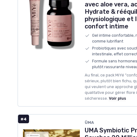
avec aloe vera, a
Hydrate & rééquil
physiologique et 
confort intime
Gel intime confortable, no
comme lubrifiant
Probiotiques avec souch
intestinale, effet corre
Formule sans hormones,
plutôt rassurante nivea
Au final, ce pack MiYé "confo
sérieux, plutôt bien fichu, 
qui veulent une approche gl
qualitative pour gérer flore 
sécheresse.
Voir plus
#4
‎ÜMA
UMA Symbiotic Pr