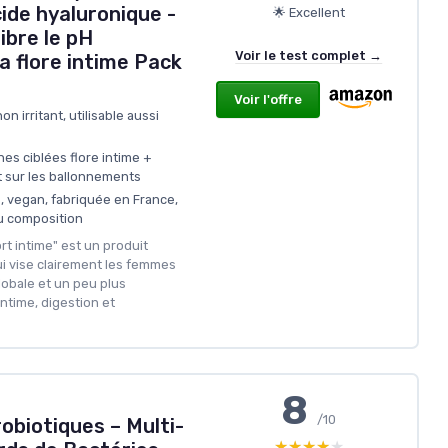
cide hyaluronique -
🌟 Excellent
ibre le pH
Voir le test complet →
la flore intime Pack
Voir l'offre
n irritant, utilisable aussi
es ciblées flore intime +
ct sur les ballonnements
 vegan, fabriquée en France,
u composition
rt intime" est un produit
qui vise clairement les femmes
obale et un peu plus
intime, digestion et
8
/10
obiotiques – Multi-
★★★★★
★★★★★