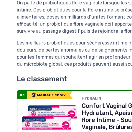
On parle de probiotiques flore vaginale lorsque les
intime. Ces probiotiques pour la flore intime se p
alimentaires, dosés en milliards d’unités formant c
efficacité, un probiotique flore vaginale doit appor
survivre au passage digestif puis de rejoindre la flor
Les meilleurs probiotiques pour sécheresse intime n
douleurs, de pertes anormales ou de saignements in
pour les femmes qui souhaitent agir en profondeur sur
du microbiote global, ces produits peuvent aussi sou
Le classement
#1
🏆 Meilleur choix
‎HYDRALIN
Confort Vaginal 
Hydratant, Apais
flore Intime - So
Vaginale, Brûlure