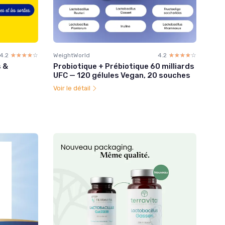
4.2
☆☆☆☆☆
★★★★★
WeightWorld
4.2
☆☆☆☆☆
★★★★★
s &
Probiotique + Prébiotique 60 milliards
UFC — 120 gélules Vegan, 20 souches
Voir le détail