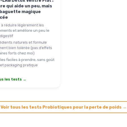
-LAB Détox Ventre Plat :
re qui aide un peu, mais
a baguette magique
cée
 à réduire légèrement les
ements et améliore un peu le
digestif
édients naturels et formule
ent bien tolérée (pas d’effets
ires forts chez moi)
les faciles à prendre, sans goût
 et packaging pratique
us les tests →
Voir tous les tests Probiotiques pour la perte de poids →