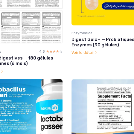
Enzymedica
Digest Gold+ — Probiotique
Enzymes (90 gélules)
s
4.3
☆☆☆☆☆
★★★★★
Voir le détail
igestives — 180 gélules
nnes (6 mois)
l