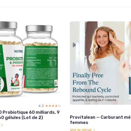
4.3
☆☆☆☆☆
★★★★★
 Probiotique 60 milliards, 9
Provitalean — Carburant mé
0 gélules (Lot de 2)
femmes
l
Voir le détail