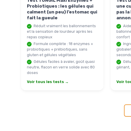
Test TONGIL Maxi Enzymes +
Test D
Probiotiques : les gélules qui
une cu
calment (un peu) l’estomac qui
pas l
fait la gueule
annon
Réduit vraiment les ballonnements
Aide
et la sensation de lourdeur après les
ballonn
repas copieux
confort 
Formule complète : 18 enzymes +
Ingr
probiotiques + prébiotiques, sans
globalem
gluten et gélules végétales
seconda
Gélules faciles à avaler, goût quasi
Gélu
neutre, flacon en verre solide avec 80
gênant,
doses
Voir tous les tests →
Voir to