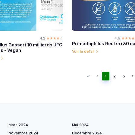
4.2
☆☆☆☆☆
★★★★★
4.5
☆☆☆☆
★★★★
Primadophilus Reuteri 30 c
lus Gasseri 10 milliards UFC
es - Vegan
Voir le détail
l
‹‹
‹
1
2
3
›
Mars 2024
Mai 2024
Novembre 2024
Décembre 2024