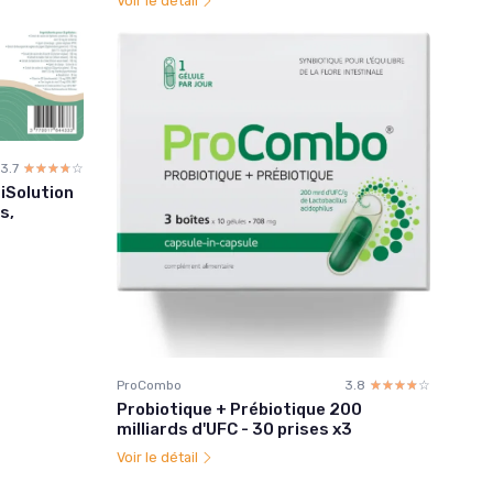
Voir le détail
3.7
☆☆☆☆☆
★★★★★
iSolution
s,
ProCombo
3.8
☆☆☆☆☆
★★★★★
Probiotique + Prébiotique 200
milliards d'UFC - 30 prises x3
Voir le détail