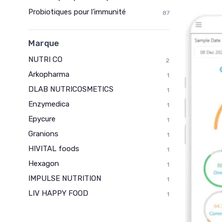
Probiotiques pour l’immunité
87
Marque
NUTRI CO
2
Arkopharma
1
DLAB NUTRICOSMETICS
1
Enzymedica
1
Epycure
1
Granions
1
HIVITAL foods
1
Hexagon
1
IMPULSE NUTRITION
1
LIV HAPPY FOOD
1