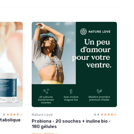
4
☆☆☆☆☆
★★★★★
Nature Love
4.4
☆☆☆☆☆
★★★★★
tabolique
Probiona - 20 souches + inuline bio -
180 gélules