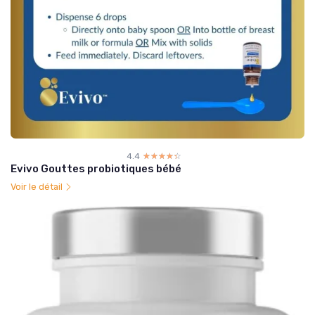
4.4
☆☆☆☆☆
★★★★★
Evivo Gouttes probiotiques bébé
Voir le détail