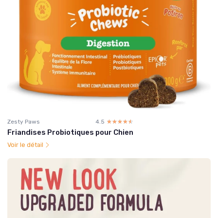
Zesty Paws
4.5
☆☆☆☆☆
★★★★★
Friandises Probiotiques pour Chien
Voir le détail