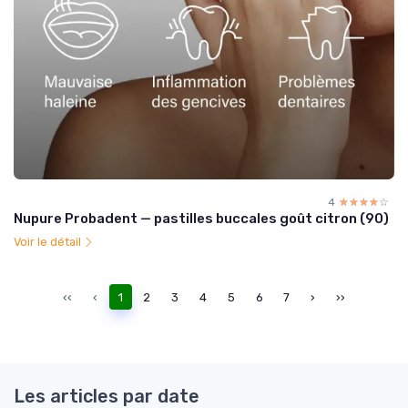
4
☆☆☆☆☆
★★★★★
Nupure Probadent — pastilles buccales goût citron (90)
Voir le détail
‹‹
‹
1
2
3
4
5
6
7
›
››
Les articles par date