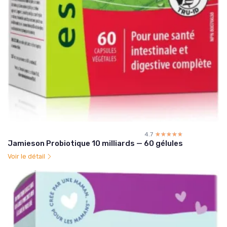
4.7
☆☆☆☆☆
★★★★★
Jamieson Probiotique 10 milliards — 60 gélules
Voir le détail