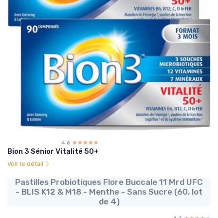
4.6
☆☆☆☆☆
★★★★★
Bion 3 Sénior Vitalité 50+
Voir le détail
Pastilles Probiotiques Flore Buccale 11 Mrd UFC
- BLIS K12 & M18 - Menthe - Sans Sucre (60, lot
de 4)