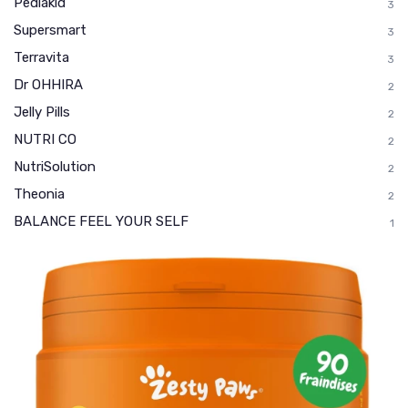
Pediakid
3
Supersmart
3
Terravita
3
Dr OHHIRA
2
Jelly Pills
2
NUTRI CO
2
NutriSolution
2
Theonia
2
BALANCE FEEL YOUR SELF
1