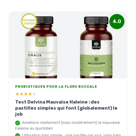
4.0
PROBIOTIQUES POUR LA FLORE BUCCALE
★★★★★
★★★★★
Test Delvina Mauvaise Haleine : des
pastilles simples qui font (globalement) le
job
Améliore réellement (mais modérément) la mauvaise
haleine au quotidien
Utilisation très simple : une pastille par jour, sans bain