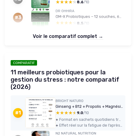
★★★★★
★★★★★
8.6
/10
DR OHHIRA
OM-X Probiotiques – 12 souches, 60 gélules, fermentation 3 ans
#3
★★★★★
★★★★★
8.5
/10
Voir le comparatif complet →
COMPARATIF
11 meilleurs probiotiques pour la
gestion du stress : notre comparatif
(2026)
BRIGHT NATURO
Ginseng + B12 + Propolis + Magnésium + Probiotique — 28 sachets
★★★★★
★★★★★
#1
9.0
/10
+
Format en sachets quotidiens très pratique à utiliser et à emporter
+
Effet réel sur la fatigue de l’après-midi et la sensation d’énergie globale après 10-15 jours
N2 NATURAL NUTRITION