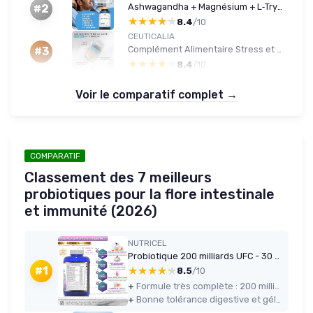
Ashwagandha + Magnésium + L‑Tryptophane — 60 capsules, Vegan
#2
★★★★★
★★★★★
8.4
/10
CEUTICALIA
Complément Alimentaire Stress et Humeur - Anti Stress et Anxiété, Favorise Bien Etre et Relaxation - Pour Adulte - Magnésium, Vitamine B6, Safran, Rhodiola, Aubépine - 180 Gélules, 90 Jours 180 Gélules - Cure de 90 Jours
#3
★★★★★
★★★★★
8.4
/10
Voir le comparatif complet →
COMPARATIF
Classement des 7 meilleurs
probiotiques pour la flore intestinale
et immunité (2026)
NUTRICEL
Probiotique 200 milliards UFC - 30 souches - 120 gélules véganes gastro‑résistantes
★★★★★
★★★★★
#1
8.5
/10
+
Formule très complète : 200 milliards d’UFC, 30 souches, prébiotiques, zinc et extrait de grenade
+
Bonne tolérance digestive et gélules faciles à avaler, 100 % végan, sans gluten ni lactose