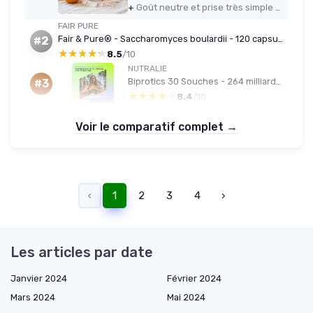
+
Goût neutre et prise très simple grâce aux sachets individuels
FAIR PURE
Fair & Pure® - Saccharomyces boulardii - 120 capsules - 6,4 milliards de levures probiotiques sous forme de DRcaps (Lot de 2) 120 unité (Lot de 2)
#2
★★★★★
★★★★★
8.5
/10
NUTRALIE
Biprotics 30 Souches - 264 milliards d'UFC - 60 gélules
#3
★★★★★
★★★★★
8.4
/10
Voir le comparatif complet →
‹
1
2
3
4
›
Les articles par date
Janvier 2024
Février 2024
Mars 2024
Mai 2024