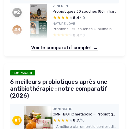
ZENEMENT
Probiotiques 30 souches (80 milliards UFC) + pré/postbiotiques — 120 gélules gastro-résistantes
#2
★★★★★
★★★★★
8.4
/10
NATURE LOVE
Probiona - 20 souches + inuline bio - 180 gélules
#3
★★★★★
★★★★★
8.4
/10
Voir le comparatif complet →
COMPARATIF
6 meilleurs probiotiques après une
antibiothérapie : notre comparatif
(2026)
OMNI BIOTIC
OMNi-BiOTiC metabolic — Probiotique 3 milliards (30 sachets)
★★★★★
★★★★★
#1
8.7
/10
+
Améliore clairement le confort digestif (moins de ballonnements, transit plus régulier)