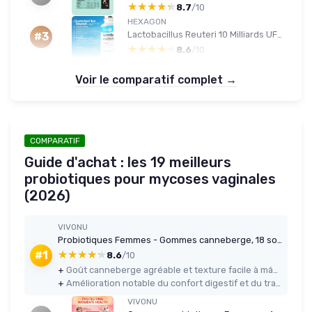
★★★★★
★★★★★
8.7
/10
HEXAGON
Lactobacillus Reuteri 10 Milliards UFC/Gélule - Cure Complète +3 Mois - L-Reuteri - Probiotique - Ferment Lactique - Freshcare™ Fraîcheur Optimale - 90 Gélules DRcaps™ - Vegan - Hexagon
#3
★★★★★
★★★★★
8.6
/10
Voir le comparatif complet →
COMPARATIF
Guide d'achat : les 19 meilleurs
probiotiques pour mycoses vaginales
(2026)
VIVONU
Probiotiques Femmes - Gommes canneberge, 18 souches, jusqu'à 60 Mrd UFC, 180 gommes
★★★★★
★★★★★
#1
8.6
/10
+
Goût canneberge agréable et texture facile à mâcher, on les prend sans se forcer
+
Amélioration notable du confort digestif et du transit après une dizaine de jours
VIVONU