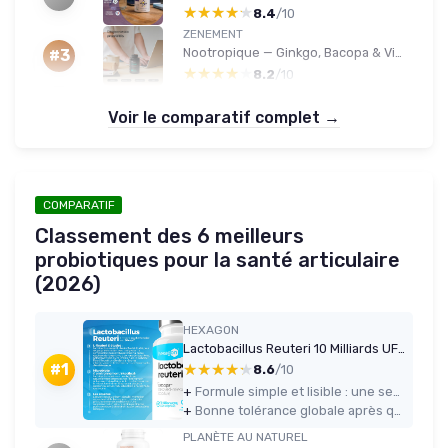
★★★★★
★★★★★
8.4
/10
ZENEMENT
Nootropique — Ginkgo, Bacopa & Vitamines B (120 gélules)
#3
★★★★★
★★★★★
8.2
/10
Voir le comparatif complet →
COMPARATIF
Classement des 6 meilleurs
probiotiques pour la santé articulaire
(2026)
HEXAGON
Lactobacillus Reuteri 10 Milliards UFC/Gélule - Cure Complète +3 Mois - L-Reuteri - Probiotique - Ferment Lactique - Freshcare™ Fraîcheur Optimale - 90 Gélules DRcaps™ - Vegan - Hexagon
★★★★★
★★★★★
#1
8.6
/10
+
Formule simple et lisible : une seule souche (L. reuteri) à 10 milliards d’UFC par gélule
+
Bonne tolérance globale après quelques jours d’adaptation, sans effets secondaires lourds
PLANÈTE AU NATUREL