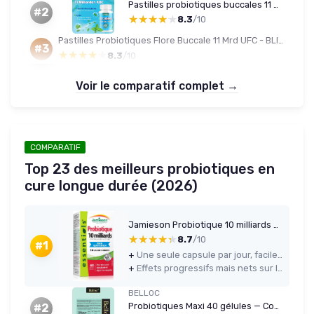
Pastilles probiotiques buccales 11 milliards d'UFC - BLIS K12/M18 - Menthe naturelle - Sans sucre - 60 unités (lot de 2)
#2
★★★★★
★★★★★
8.3
/10
Pastilles Probiotiques Flore Buccale 11 Mrd UFC - BLIS K12 & M18 - Menthe - Sans Sucre (60, lot de 4)
#3
★★★★★
★★★★★
8.3
/10
Voir le comparatif complet →
COMPARATIF
Top 23 des meilleurs probiotiques en
cure longue durée (2026)
Jamieson Probiotique 10 milliards — 60 gélules
★★★★★
★★★★★
8.7
/10
#1
+
Une seule capsule par jour, facile à intégrer dans la routine
+
Effets progressifs mais nets sur les ballonnements et le confort digestif
BELLOC
Probiotiques Maxi 40 gélules — Confort digestif (dès 11 ans)
#2