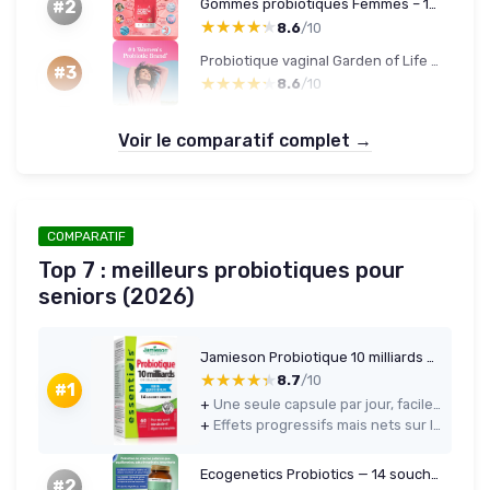
Gommes probiotiques Femmes – 18 souches – Jusqu'à 60 milliards UFC/jour – 60 gommes – Canneberge
#2
★★★★★
★★★★★
8.6
/10
Probiotique vaginal Garden of Life - 30 gélules
#3
★★★★★
★★★★★
8.6
/10
Voir le comparatif complet →
COMPARATIF
Top 7 : meilleurs probiotiques pour
seniors (2026)
Jamieson Probiotique 10 milliards — 60 gélules
★★★★★
★★★★★
8.7
/10
#1
+
Une seule capsule par jour, facile à intégrer dans la routine
+
Effets progressifs mais nets sur les ballonnements et le confort digestif
Ecogenetics Probiotics — 14 souches, 100 milliards UFC, 60 gélules
#2