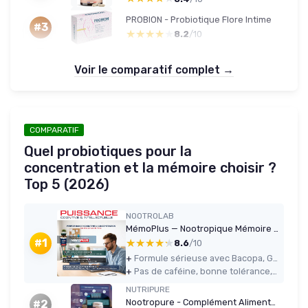
PROBION - Probiotique Flore Intime
#3
★★★★★
★★★★★
8.2
/10
Voir le comparatif complet →
COMPARATIF
Quel probiotiques pour la
concentration et la mémoire choisir ?
Top 5 (2026)
NOOTROLAB
MémoPlus — Nootropique Mémoire & Concentration (120 gélules Vegan)
★★★★★
★★★★★
#1
8.6
/10
+
Formule sérieuse avec Bacopa, Ginkgo et Ginseng HRG80 bien dosés
+
Pas de caféine, bonne tolérance, aucun effet secondaire constaté chez moi
NUTRIPURE
Nootropure - Complément Alimentaire Performances Cognitives - Mémoire, Concentration, Anti-Stress - Rhodiola, Bacopa, Tyrosine - 90 gélules - Cure de 1 mois - Made in France
#2