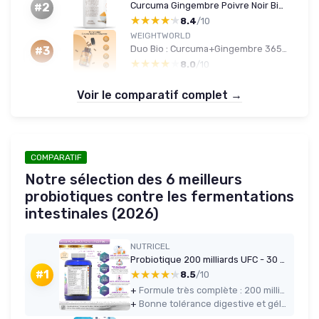
Curcuma Gingembre Poivre Noir Bio 350 mg - 2x200 gélules
#2
★★★★★
★★★★★
8.4
/10
WEIGHTWORLD
Duo Bio : Curcuma+Gingembre 365 gél / Psyllium Blond 180 gél - Vegan
#3
★★★★★
★★★★★
8.0
/10
Voir le comparatif complet →
COMPARATIF
Notre sélection des 6 meilleurs
probiotiques contre les fermentations
intestinales (2026)
NUTRICEL
Probiotique 200 milliards UFC - 30 souches - 120 gélules véganes gastro‑résistantes
★★★★★
★★★★★
#1
8.5
/10
+
Formule très complète : 200 milliards d’UFC, 30 souches, prébiotiques, zinc et extrait de grenade
+
Bonne tolérance digestive et gélules faciles à avaler, 100 % végan, sans gluten ni lactose