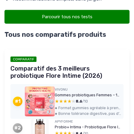
Parcourir tous nos tests
Tous nos comparatifs produits
COMPARATIF
Comparatif des 3 meilleurs
probiotique Flore Intime (2026)
VIVONU
Gommes probiotiques Femmes – 18 souches – Jusqu'à 60 milliards UFC/jour – 60 gommes – Canneberge
★★★★★
★★★★★
#1
8.6
/10
+
Format gummies agréable à prendre, goût canneberge plutôt réussi
+
Bonne tolérance digestive, pas d’effets secondaires gênants constatés
APYFORME
Probio+ Intima - Probiotique Flore Intime
#2
★★★★★
★★★★★
8.4
/10