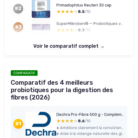
Primadophilus Reuteri 30 cap
#2
★★★★★
★★★★★
8.5
/10
SuperMikroben® — Probiotiques végétaliens (fibres + zinc)
#3
★★★★★
★★★★★
8.3
/10
Voir le comparatif complet →
COMPARATIF
Comparatif des 4 meilleurs
probiotiques pour la digestion des
fibres (2026)
Dechra Pro-Fibre 500 g - Complément digestif pour chiens
★★★★★
★★★★★
8.6
/10
#1
+
Améliore clairement la consistance des selles après quelques jours d’utilisation régulière
+
Aide à la vidange naturelle des glandes anales grâce à l’apport en fibres