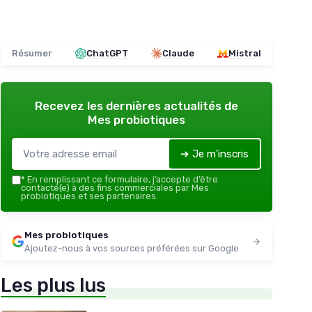
Résumer
ChatGPT
Claude
Mistral
Recevez les dernières actualités de
Mes probiotiques
➔ Je m'inscris
*
En remplissant ce formulaire, j’accepte d’être
contacté(e) à des fins commerciales par Mes
probiotiques et ses partenaires.
Mes probiotiques
Ajoutez-nous à vos sources préférées sur Google
Les plus lus