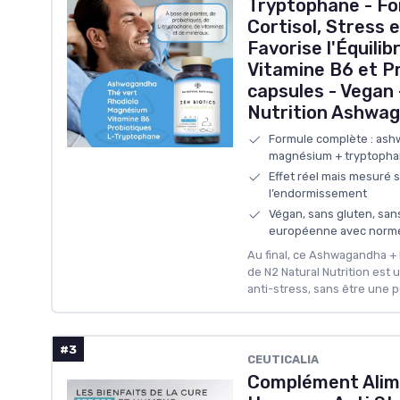
Tryptophane - Fo
Cortisol, Stress e
Favorise l'Équilib
Vitamine B6 et Pr
capsules - Vegan 
Nutrition Ashwa
Formule complète : ash
magnésium + tryptophan
Effet réel mais mesuré su
l’endormissement
Végan, sans gluten, san
européenne avec norme
Au final, ce Ashwagandha +
de N2 Natural Nutrition est
anti-stress, sans être une 
#3
CEUTICALIA
Complément Alime