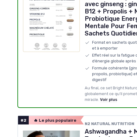
avec ginseng : gi
B12 + Propolis +
Probiotique Ener
Mentale Pour F
Sachets Quotidie
Format en sachets quotid
et à emporter
Effet réel sur la fatigue
d’énergie globale après 
Formule cohérente (gin
propolis, probiotique) et
digestif
Au final, ce set Bright Naturo
globalement ce qu’il promet
miracle.
Voir plus
#2
🔥 Le plus populaire
N2 NATURAL NUTRITION
Ashwagandha + M