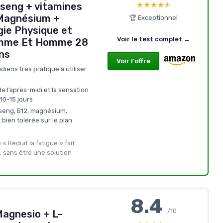
★★★★★
★★★★★
nseng + vitamines
 Magnésium +
🏆 Exceptionnel
gie Physique et
Voir le test complet →
emme Et Homme 28
ns
Voir l'offre
iens très pratique à utiliser
 de l’après-midi et la sensation
10-15 jours
seng, B12, magnésium,
 bien tolérée sur le plan
 « Réduit la fatigue » fait
, sans être une solution
8.4
/10
agnesio + L-