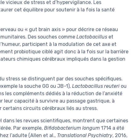
 vicieux de stress et d’hypervigilance. Les
aurer cet équilibre pour soutenir à la fois la santé
erveau ou « gut brain axis » pour décrire ce réseau
immunitaires. Des souches comme
Lactobacillus
et
 l’humeur, participent à la modulation de cet axe et
ent probiotique ciblé agit donc à la fois sur la barrière
diateurs chimiques cérébraux impliqués dans la gestion
du stress se distinguent par des souches spécifiques.
exemple la souche GG ou JB-1),
Lactobacillus reuteri
ou
s les compléments dédiés à la réduction de l’anxiété
 leur capacité à survivre au passage gastrique, à
r certains circuits cérébraux liés au stress.
OI dans les revues scientifiques, montrent que certaines
dérée. Par exemple,
Bifidobacterium longum
1714 a été
ez l’adulte (Allen et al.,
Translational Psychiatry
, 2016,