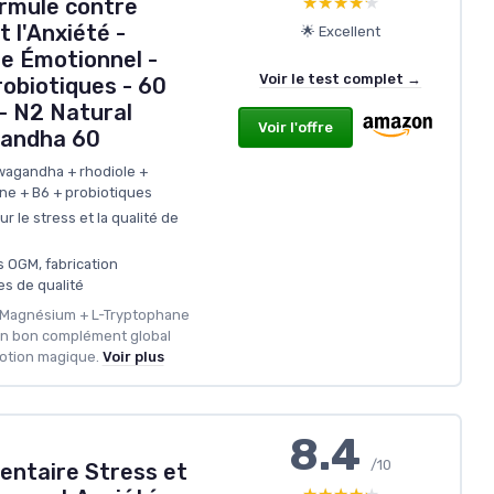
★★★★★
★★★★★
rmule contre
t l'Anxiété -
🌟 Excellent
re Émotionnel -
Voir le test complet →
obiotiques - 60
- N2 Natural
Voir l'offre
gandha 60
wagandha + rhodiole +
e + B6 + probiotiques
r le stress et la qualité de
s OGM, fabrication
s de qualité
 Magnésium + L-Tryptophane
 un bon complément global
potion magique.
Voir plus
8.4
/10
ntaire Stress et