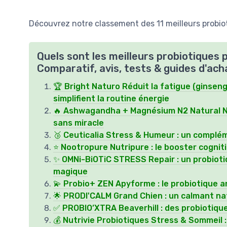
Découvrez notre classement des 11 meilleurs probiot
Quels sont les meilleurs probiotiques 
Comparatif, avis, tests & guides d'ach
🏆 Bright Naturo Réduit la fatigue (ginseng
simplifient la routine énergie
🔥 Ashwagandha + Magnésium N2 Natural Nut
sans miracle
🥉 Ceuticalia Stress & Humeur : un compléme
⭐ Nootropure Nutripure : le booster cognit
✨ OMNi-BiOTiC STRESS Repair : un probiotiq
magique
💫 Probio+ ZEN Apyforme : le probiotique an
🌟 PRODI'CALM Grand Chien : un calmant nat
✅ PROBIO’XTRA Beaverhill : des probiotiqu
💰 Nutrivie Probiotiques Stress & Sommeil 