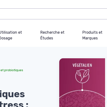
Utilisation et
Recherche et
Produits et
Dosage
Études
Marques
et probiotiques
tiques
tress :