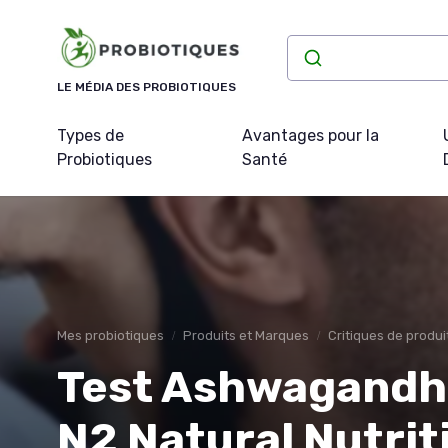
Panneau de gestion des cookies
LE MÉDIA DES PROBIOTIQUES
Types de
Avantages pour la
Probiotiques
Santé
Mes probiotiques
Produits et Marques
Critiques de produi
Test Ashwagandh
N2 Natural Nutrit