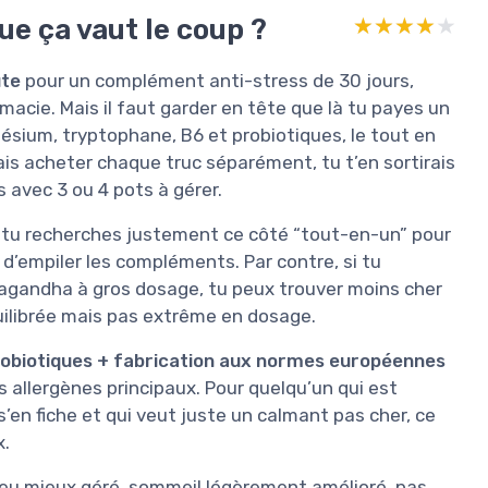
ue ça vaut le coup ?
★★★★★
★★★★★
te
pour un complément anti-stress de 30 jours,
cie. Mais il faut garder en tête que là tu payes un
sium, tryptophane, B6 et probiotiques, le tout en
ais acheter chaque truc séparément, tu t’en sortirais
 avec 3 ou 4 pots à gérer.
 tu recherches justement ce côté “tout-en-un” pour
 d’empiler les compléments. Par contre, si tu
agandha à gros dosage, tu peux trouver moins cher
équilibrée mais pas extrême en dosage.
obiotiques + fabrication aux normes européennes
s allergènes principaux. Pour quelqu’un qui est
 s’en fiche et qui veut juste un calmant pas cher, ce
x.
n peu mieux géré, sommeil légèrement amélioré, pas