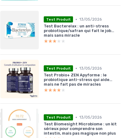
•
13/05/2026
Test Produit
Test Bacterelax : un anti-stress
probiotique/safran qui fait le job…
mais sans miracle
★★★★★
★★★★★
•
13/05/2026
Test Produit
Test Probio+ ZEN Apyforme : le
probiotique anti-stress qui aide…
mais ne fait pas de miracles
★★★★★
★★★★★
•
13/05/2026
Test Produit
Test Biomesight Microbiome : un kit
sérieux pour comprendre son
intestin, mais pas magique non plus