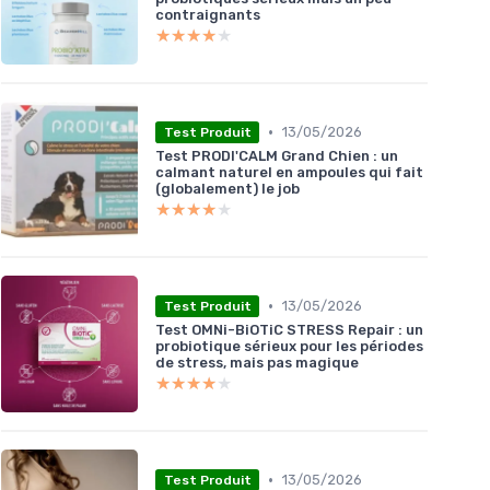
contraignants
★★★★★
★★★★★
•
13/05/2026
Test Produit
Test PRODI'CALM Grand Chien : un
calmant naturel en ampoules qui fait
(globalement) le job
★★★★★
★★★★★
•
13/05/2026
Test Produit
Test OMNi-BiOTiC STRESS Repair : un
probiotique sérieux pour les périodes
de stress, mais pas magique
★★★★★
★★★★★
•
13/05/2026
Test Produit