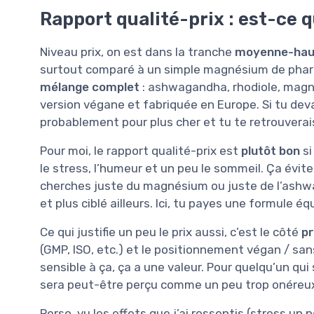
Rapport qualité-prix : est-ce q
Niveau prix, on est dans la tranche
moyenne-hau
surtout comparé à un simple magnésium de pharma
mélange complet
: ashwagandha, rhodiole, magné
version végane et fabriquée en Europe. Si tu dev
probablement pour plus cher et tu te retrouverais
Pour moi, le rapport qualité-prix est
plutôt bon
si
le stress, l’humeur et un peu le sommeil. Ça évite
cherches juste du magnésium ou juste de l’ashw
et plus ciblé ailleurs. Ici, tu payes une formule 
Ce qui justifie un peu le prix aussi, c’est le côté
pr
(GMP, ISO, etc.) et le positionnement végan / san
sensible à ça, ça a une valeur. Pour quelqu’un qui
sera peut-être perçu comme un peu trop onéreu
Perso, vu les effets que j’ai ressentis (stress u