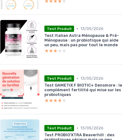
★★★★★
★★★★★
•
13/05/2026
Test Produit
Test Italian Astra Ménopause & Pré-
Ménopause : un probiotique qui aide
un peu, mais pas pour tout le monde
★★★★★
★★★★★
•
13/05/2026
Test Produit
Test GAMETIX F BIOTIC+ Densmore : le
complément fertilité qui mise sur les
probiotiques
★★★★★
★★★★★
•
13/05/2026
Test Produit
Test PROBIO’XTRA Beaverhill : des
probiotiques sérieux mais un peu