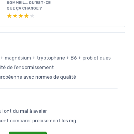
SOMMEIL… QU’EST-CE
QUE ÇA CHANGE ?
★★★★★
★★★★★
 + magnésium + tryptophane + B6 + probiotiques
alité de l’endormissement
européenne avec normes de qualité
i ont du mal à avaler
iment comparer précisément les mg