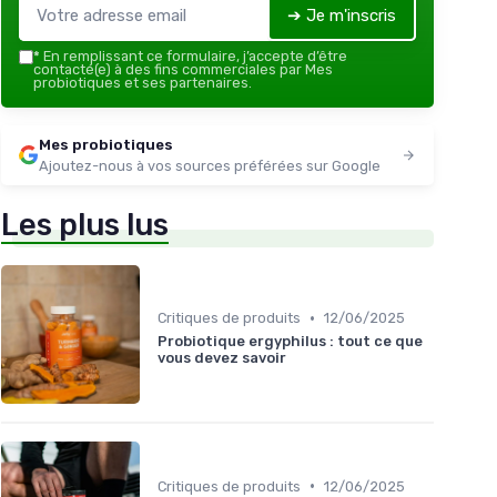
➔ Je m'inscris
*
En remplissant ce formulaire, j’accepte d’être
contacté(e) à des fins commerciales par Mes
probiotiques et ses partenaires.
Mes probiotiques
Ajoutez-nous à vos sources préférées sur Google
Les plus lus
•
Critiques de produits
12/06/2025
Probiotique ergyphilus : tout ce que
vous devez savoir
•
Critiques de produits
12/06/2025