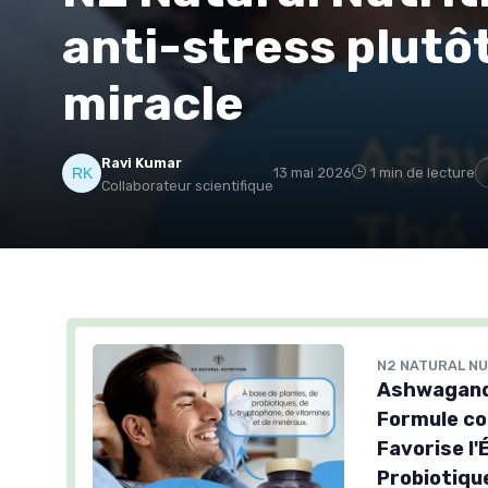
anti-stress plutô
miracle
Ravi Kumar
13 mai 2026
1 min de lecture
Collaborateur scientifique
N2 NATURAL NU
Ashwagand
Formule con
Favorise l'
Probiotique