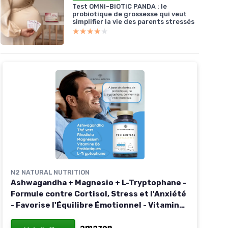
Test OMNi-BiOTiC PANDA : le
probiotique de grossesse qui veut
simplifier la vie des parents stressés
★★★★★
★★★★★
N2 NATURAL NUTRITION
Ashwagandha + Magnesio + L-Tryptophane -
Formule contre Cortisol, Stress et l'Anxiété
- Favorise l'Équilibre Émotionnel - Vitamine
B6 et Probiotiques - 60 capsules - Vegan - N2
Natural Nutrition Ashwagandha 60