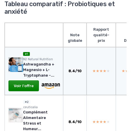
Tableau comparatif : Probiotiques et
anxiété
Rapport
Note
qualité-
globale
prix
Des
#1
N2 Natural Nutrition
Ashwagandha +
Magnesio + L-
8.4/10
★★★★★
★★★★★
★★
★★
Tryptophane -...
Voir l'offre
#2
ceuticalia
Complément
Alimentaire
8.4/10
★★★★★
★★★★★
Stress et
Humeur...