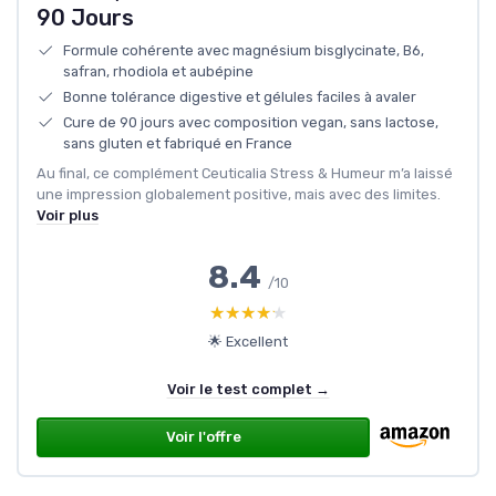
90 Jours
Formule cohérente avec magnésium bisglycinate, B6,
safran, rhodiola et aubépine
Bonne tolérance digestive et gélules faciles à avaler
Cure de 90 jours avec composition vegan, sans lactose,
sans gluten et fabriqué en France
Au final, ce complément Ceuticalia Stress & Humeur m’a laissé
une impression globalement positive, mais avec des limites.
Voir plus
8.4
/10
★★★★★
★★★★★
🌟 Excellent
Voir le test complet →
Voir l'offre