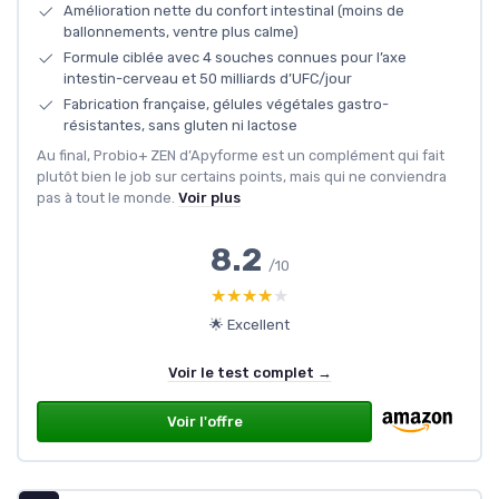
Amélioration nette du confort intestinal (moins de
ballonnements, ventre plus calme)
Formule ciblée avec 4 souches connues pour l’axe
intestin-cerveau et 50 milliards d’UFC/jour
Fabrication française, gélules végétales gastro-
résistantes, sans gluten ni lactose
Au final, Probio+ ZEN d’Apyforme est un complément qui fait
plutôt bien le job sur certains points, mais qui ne conviendra
pas à tout le monde.
Voir plus
8.2
/10
★★★★★
★★★★★
🌟 Excellent
Voir le test complet →
Voir l'offre