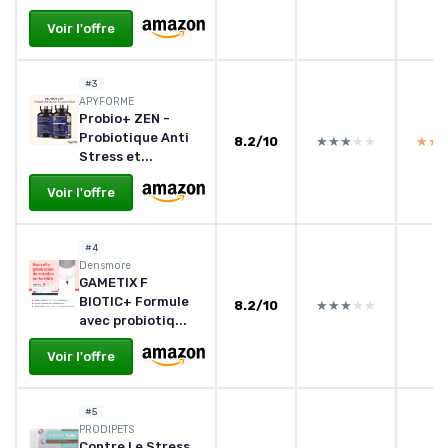
Voir l'offre
#3
APYFORME
Probio+ ZEN -
Probiotique Anti
8.2/10
★★★★★
★★★★★
★★
★★
Stress et...
Voir l'offre
#4
Densmore
GAMETIX F
BIOTIC+ Formule
8.2/10
★★★★★
★★★★★
avec probiotiq...
Voir l'offre
#5
PRODIPETS
Contre Le Stress