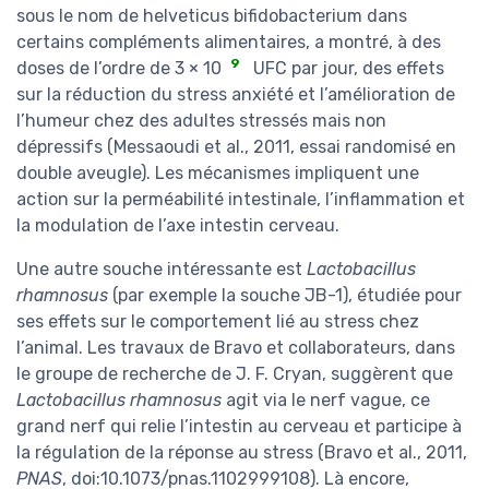
sous le nom de helveticus bifidobacterium dans
certains compléments alimentaires, a montré, à des
9
doses de l’ordre de 3 × 10
UFC par jour, des effets
sur la réduction du stress anxiété et l’amélioration de
l’humeur chez des adultes stressés mais non
dépressifs (Messaoudi et al., 2011, essai randomisé en
double aveugle). Les mécanismes impliquent une
action sur la perméabilité intestinale, l’inflammation et
la modulation de l’axe intestin cerveau.
Une autre souche intéressante est
Lactobacillus
rhamnosus
(par exemple la souche JB-1), étudiée pour
ses effets sur le comportement lié au stress chez
l’animal. Les travaux de Bravo et collaborateurs, dans
le groupe de recherche de J. F. Cryan, suggèrent que
Lactobacillus rhamnosus
agit via le nerf vague, ce
grand nerf qui relie l’intestin au cerveau et participe à
la régulation de la réponse au stress (Bravo et al., 2011,
PNAS
, doi:10.1073/pnas.1102999108). Là encore,