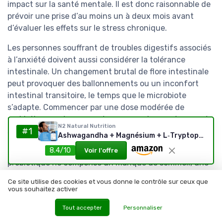
impact sur la santé mentale. Il est donc raisonnable de
prévoir une prise d’au moins un à deux mois avant
d’évaluer les effets sur le stress chronique.
Les personnes souffrant de troubles digestifs associés
à l’anxiété doivent aussi considérer la tolérance
intestinale. Un changement brutal de flore intestinale
peut provoquer des ballonnements ou un inconfort
intestinal transitoire, le temps que le microbiote
s’adapte. Commencer par une dose modérée de
probiotique, puis augmenter progressivement, permet
N2 Natural Nutrition
#1
souvent de respecter la sensibilité de l’intestin.
Ashwagandha + Magnésium + L‑Tryptophane — 60 capsules, Vegan
8.4/10
Le contexte global de vie reste déterminant, car aucun
Voir l'offre
probiotique ne compense un manque de sommeil, une
alimentation ultra transformée ou une absence totale
Ce site utilise des cookies et vous donne le contrôle sur ceux que
d’activité physique. Les meilleurs probiotiques et
vous souhaitez activer
anxiété s’intègrent dans une stratégie globale de
Tout accepter
Personnaliser
santé, qui inclut gestion du stress, soutien