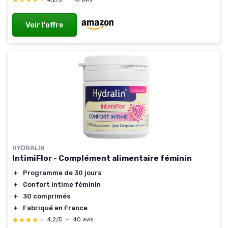
Voir l'offre
HYDRALIN
IntimiFlor - Complément alimentaire féminin
＋
Programme de 30 jours
＋
Confort intime féminin
＋
30 comprimés
＋
Fabriqué en France
★★★★★
★★★★★
4,2/5
—
40 avis