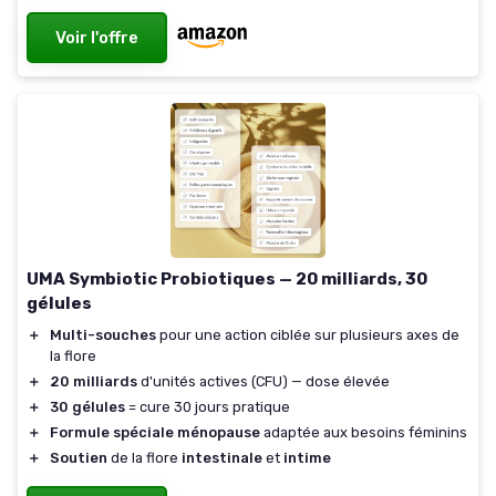
Voir l'offre
UMA Symbiotic Probiotiques — 20 milliards, 30
gélules
＋
Multi-souches
pour une action ciblée sur plusieurs axes de
la flore
＋
20 milliards
d'unités actives (CFU) — dose élevée
＋
30 gélules
= cure 30 jours pratique
＋
Formule spéciale ménopause
adaptée aux besoins féminins
＋
Soutien
de la flore
intestinale
et
intime