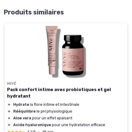
Produits similaires
MIYÉ
Pack confort intime avec probiotiques et gel
hydratant
＋
Hydrate
la flore intime et intestinale
＋
Rééquilibre
le pH physiologique
＋
Aloe vera
pour un effet apaisant
＋
Acide hyaluronique
pour une hydratation efficace
★★★★★
★★★★★
4,2/5
—
18 avis