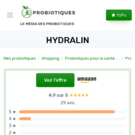
Panneau de gestion des cookies
TOPs
LE MÉDIA DES PROBIOTIQUES
HYDRALIN
Mes probiotiques
Shopping
Probiotiques pour la santé féminine
Probio
Voir l'offre
4,9 sur 5
★★★★★
★★★★★
29 avis
5 ★
4 ★
3 ★
2 ★