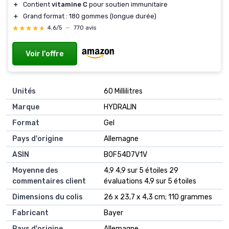
＋
Contient
vitamine C
pour soutien immunitaire
＋
Grand format : 180 gommes (longue durée)
★★★★★
★★★★★
4,6/5
—
770 avis
Voir l'offre
Unités
‎60 Millilitres
Marque
‎HYDRALIN
Format
‎Gel
Pays d'origine
‎Allemagne
ASIN
B0F54D7V1V
Moyenne des
4,9 4,9 sur 5 étoiles 29
commentaires client
évaluations 4,9 sur 5 étoiles
Dimensions du colis
26 x 23,7 x 4,3 cm; 110 grammes
Fabricant
Bayer
Pays d'origine
Allemagne