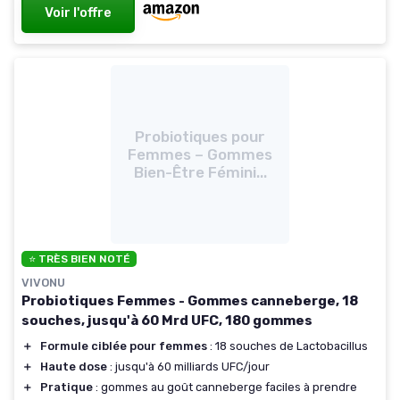
Voir l'offre
Probiotiques pour
Femmes – Gommes
Bien-Être Fémini...
⭐ TRÈS BIEN NOTÉ
VIVONU
Probiotiques Femmes - Gommes canneberge, 18
souches, jusqu'à 60 Mrd UFC, 180 gommes
＋
Formule ciblée pour femmes
: 18 souches de Lactobacillus
＋
Haute dose
: jusqu'à 60 milliards UFC/jour
＋
Pratique
: gommes au goût canneberge faciles à prendre