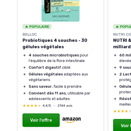
🔥 POPULAIRE
🔥 POPU
BELLOC
NUTRI CO
Probiotiques 4 souches - 30
NUTRI &
gélules végétales
milliard
＋
4 souches microbiotiques
pour
＋
60 mi
l'équilibre de la flore intestinale
élevée
＋
Confort digestif
ciblé
＋
9 sou
＋
Gélules végétales
adaptées aux
＋
2 Lac
végétariens
proté
＋
Sans saveur
, facile à prendre
＋
Gélul
protec
＋
Convient dès 11 ans
, utilisable par
adolescents et adultes
＋
Résis
meille
★★★★★
★★★★★
4,4/5
—
2144 avis
★★★★
★★★★
Voir l'offre
Voir 