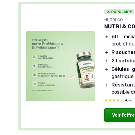
🔥 POPULAIRE
NUTRI CO
NUTRI & CO 
＋
60 milli
probiotiq
＋
9 souche
＋
2 Lactoba
＋
Gélules g
gastrique
＋
Résistan
possible 
★★★★★
★★★★★
4,3/5
Voir l'offre