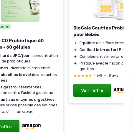
LAIRE
BioGaia Gouttes Probiot
pour Bébés
 CO Probiotique 60
＋
Équilibre de la flore intestina
s - 60 gélules
＋
Contient le
L-reuteri Protec
lliards UFC/jour
: concentration
＋
Complément alimentaire natu
 de probiotiques
＋
Pratique avec le flacon comp
ches
: diversité microbienne
gouttes
tobacillus brevetées
: souches
★★★★★
★★★★★
4,6/5
—
8 avis
gées
es gastro-résistantes
:
Voir l'offre
tion contre l'acidité gastrique
tant aux enzymes digestives
:
ure survie possible des souches
★
★
4,3/5
—
4867 avis
l'offre