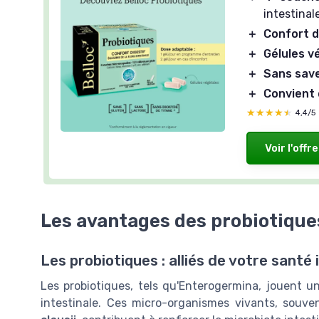
intestinal
＋
Confort d
＋
Gélules v
＋
Sans sav
＋
Convient 
★★★★★
★★★★★
4,4/5
Voir l'offre
Les avantages des probiotiques
Les probiotiques : alliés de votre santé 
Les probiotiques, tels qu'Enterogermina, jouent un 
intestinale. Ces micro-organismes vivants, souv