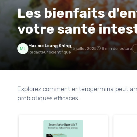
Les bienfaits d'e
votre santé intes
Maxime Leung Shing
15 juillet 2025
8 min de lecture
Rédacteur scientifique
Explorez comment enterogermina peut améli
probiotiques efficaces.