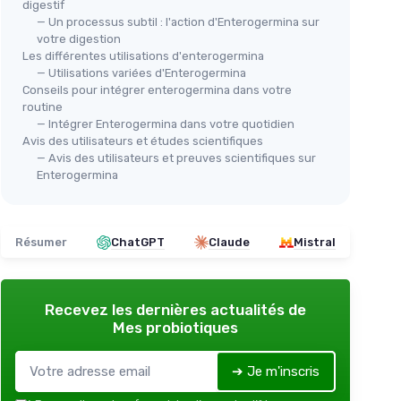
digestif
— Un processus subtil : l'action d'Enterogermina sur
votre digestion
Les différentes utilisations d'enterogermina
— Utilisations variées d'Enterogermina
🔥
iques
Conseils pour intégrer enterogermina dans votre
BEL
routine
Pro
— Intégrer Enterogermina dans votre quotidien
le
Avis des utilisateurs et études scientifiques
gél
tis
OMEGOR
— Avis des utilisateurs et preuves scientifiques sur
＋
rel
VitaDHA Baby drops
Enterogermina
l
te-
＋
Oméga-3 DHA pur
＋
＋
Contient de la vitamine D3 et E
＋
＋
Goût lait et crème
Résumer
ChatGPT
Claude
Mistral
＋
Pratique avec compte-gouttes
＋
＋
Sans gluten ni lactose
＋
★★★★★
★★★★★
4,2/5
—
214 avis
Recevez les dernières actualités de
★★
★★
Mes probiotiques
Voir l'offre
➔ Je m'inscris