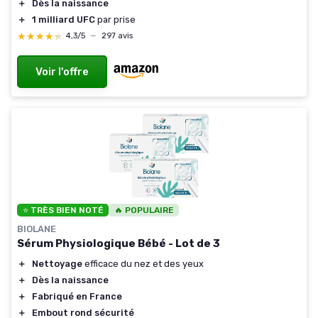
＋
Dès la naissance
＋
1 milliard UFC
par prise
★★★★★
★★★★★
4,3/5
—
297 avis
Voir l'offre
⭐ TRÈS BIEN NOTÉ
🔥 POPULAIRE
BIOLANE
Sérum Physiologique Bébé - Lot de 3
＋
Nettoyage
efficace du nez et des yeux
＋
Dès la naissance
＋
Fabriqué en France
＋
Embout rond sécurité