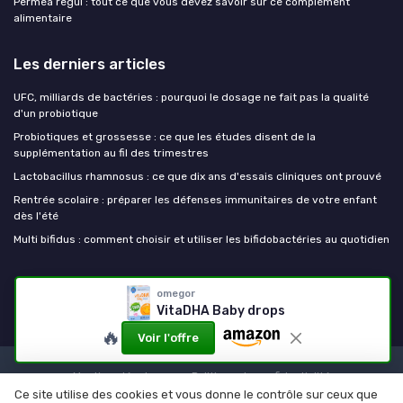
Permea regul : tout ce que vous devez savoir sur ce complément
alimentaire
Les derniers articles
UFC, milliards de bactéries : pourquoi le dosage ne fait pas la qualité
d'un probiotique
Probiotiques et grossesse : ce que les études disent de la
supplémentation au fil des trimestres
Lactobacillus rhamnosus : ce que dix ans d'essais cliniques ont prouvé
Rentrée scolaire : préparer les défenses immunitaires de votre enfant
dès l'été
Multi bifidus : comment choisir et utiliser les bifidobactéries au quotidien
Mes probiotiques
omegor
VitaDHA Baby drops
🔥
Voir l'offre
Mentions légales
Politique de confidentialité
Ce site utilise des cookies et vous donne le contrôle sur ceux que
© Mes probiotiques 2026