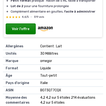
＋
Petit format
pratique : flacon de 5 mL facile à transporter
＋
Lot de 2
pour une fourniture prolongée
＋
Complément alimentaire en gouttes,
facile à administrer
★★★★★
★★★★★
4,6/5
—
519 avis
Voir l'offre
Allergènes
‎Contient : Lait
Unités
‎30 Millilitres
Marque
‎omegor
Format
‎Liquide
Âge
‎Tout-petit
Pays d'origine
‎Italie
ASIN
B073QT7CQX
Moyenne des
4,2 4,2 sur 5 étoiles 214 évaluations
commentaires
4,2 sur 5 étoiles