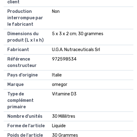
client
Production
Non
interrompue par
le fabricant
Dimensions du
5 x 3 x 2 cm; 30 grammes
produit (L x l x h)
Fabricant
U.G.A. Nutraceuticals Srl
Référence
972598534
constructeur
Pays d'origine
Italie
Marque
omegor
Type de
Vitamine D3
complément
primaire
Nombre d'unités
30 Millilitres
Forme de l'article
Liquide
Poids de l'article
30 Grammes