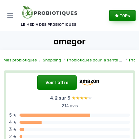
Panneau de gestion des cookies
TOPs
LE MÉDIA DES PROBIOTIQUES
omegor
Mes probiotiques
Shopping
Probiotiques pour la santé féminine
Prob
Voir l'offre
4,2 sur 5
★★★★★
★★★★★
214 avis
5 ★
4 ★
3 ★
2 ★