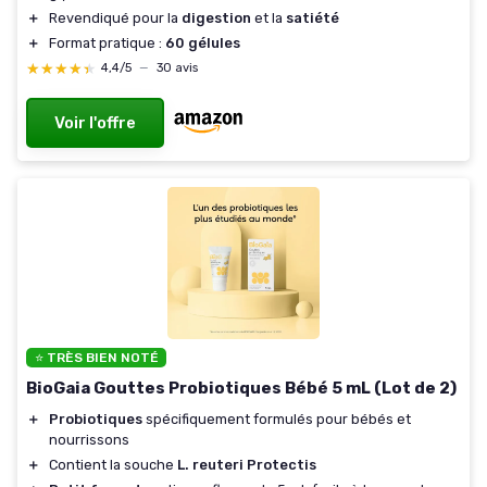
＋
Revendiqué pour la
digestion
et la
satiété
＋
Format pratique :
60 gélules
★★★★★
★★★★★
4,4/5
—
30 avis
Voir l'offre
⭐ TRÈS BIEN NOTÉ
BioGaia Gouttes Probiotiques Bébé 5 mL (Lot de 2)
＋
Probiotiques
spécifiquement formulés pour bébés et
nourrissons
＋
Contient la souche
L. reuteri Protectis