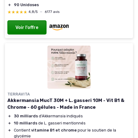
＋
90 Unidoses
★★★★★
★★★★★
4,8/5
—
6177 avis
Voir l'offre
TERRAVITA
Akkermansia MucT 30M + L. gasseri 10M - Vit B1 &
Chrome - 60 gélules - Made in France
＋
30 milliards
d'Akkermansia indiqués
＋
10 milliards
de L. gasseri mentionnés
＋
Contient
vitamine B1 et chrome
pour le soutien de la
glycémie