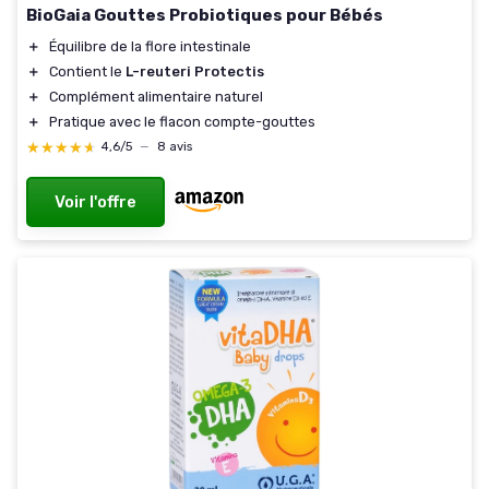
BioGaia Gouttes Probiotiques pour Bébés
＋
Équilibre de la flore intestinale
＋
Contient le
L-reuteri Protectis
＋
Complément alimentaire naturel
＋
Pratique avec le flacon compte-gouttes
★★★★★
★★★★★
4,6/5
—
8 avis
Voir l'offre