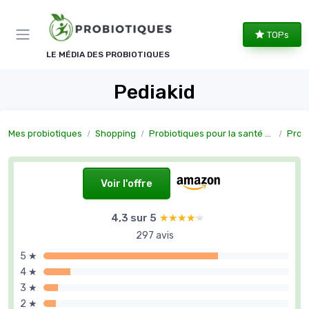
Panneau de gestion des cookies
TOPs
LE MÉDIA DES PROBIOTIQUES
Pediakid
Mes probiotiques
Shopping
Probiotiques pour la santé féminine
Prob
Voir l'offre
4,3 sur 5
★★★★★
★★★★★
297 avis
5 ★
4 ★
3 ★
2 ★