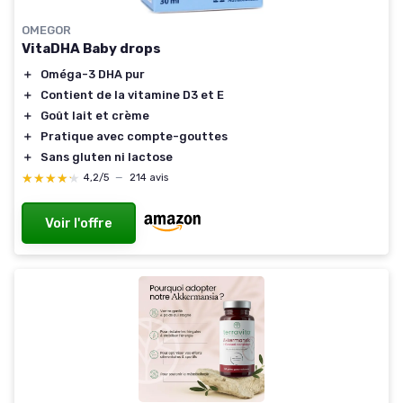
OMEGOR
VitaDHA Baby drops
＋
Oméga-3 DHA pur
＋
Contient de la vitamine D3 et E
＋
Goût lait et crème
＋
Pratique avec compte-gouttes
＋
Sans gluten ni lactose
★★★★★
★★★★★
4,2/5
—
214 avis
Voir l'offre