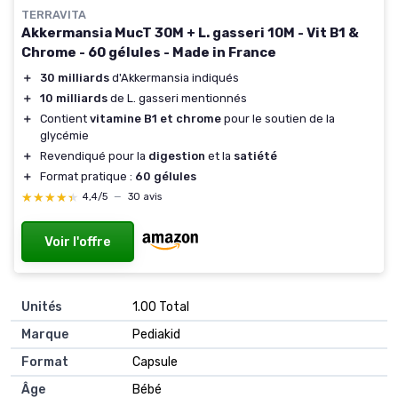
TERRAVITA
Akkermansia MucT 30M + L. gasseri 10M - Vit B1 &
Chrome - 60 gélules - Made in France
＋
30 milliards
d'Akkermansia indiqués
＋
10 milliards
de L. gasseri mentionnés
＋
Contient
vitamine B1 et chrome
pour le soutien de la
glycémie
＋
Revendiqué pour la
digestion
et la
satiété
＋
Format pratique :
60 gélules
★★★★★
★★★★★
4,4/5
—
30 avis
Voir l'offre
Unités
‎1.00 Total
Marque
‎Pediakid
Format
‎Capsule
Âge
‎Bébé