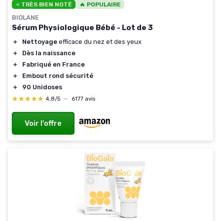
⭐ TRÈS BIEN NOTÉ
🔥 POPULAIRE
BIOLANE
Sérum Physiologique Bébé - Lot de 3
＋
Nettoyage
efficace du nez et des yeux
＋
Dès la naissance
＋
Fabriqué en France
＋
Embout rond sécurité
＋
90 Unidoses
★★★★★
★★★★★
4,8/5
—
6177 avis
Voir l'offre