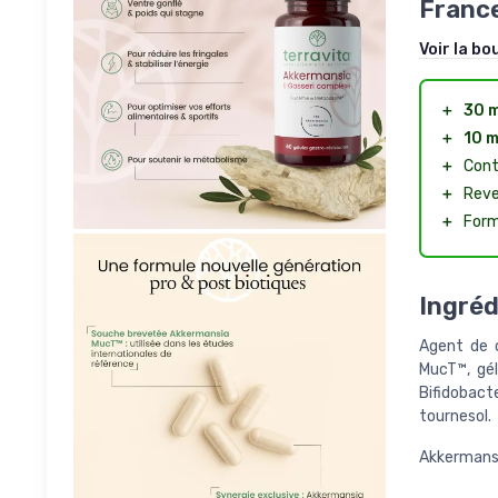
France
Voir la bo
＋
30 m
＋
10 m
＋
Cont
＋
Reve
＋
Form
Ingréd
Agent de c
MucT™, gél
Bifidobact
tournesol.
Akkermansi