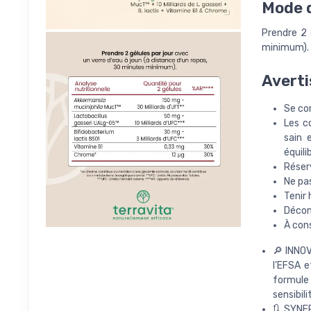
Mode d
Prendre 2 
minimum).
Averti
Se con
Les c
sain 
équili
Réser
Ne pa
Tenir 
Décon
À cons
🔎 INNO
l’EFSA e
formule 
sensibili
🔃 SYNE