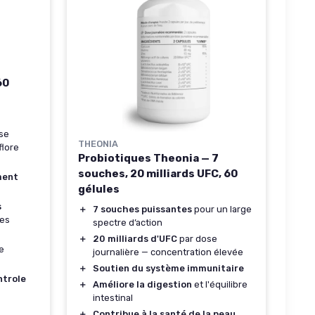
60
se
THEONIA
flore
Probiotiques Theonia — 7
souches, 20 milliards UFC, 60
ment
gélules
s
＋
7 souches puissantes
pour un large
mes
spectre d’action
＋
20 milliards d'UFC
par dose
e
journalière — concentration élevée
＋
Soutien du système immunitaire
ntrole
＋
Améliore la digestion
et l'équilibre
intestinal
＋
Contribue à la santé de la peau