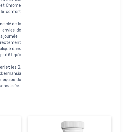
1 et Chrome
 le confort
e clé de la
s envies de
la journée.
directement
mpliqué dans
 plutôt qu’à
i et les B.
Akkermansia
e équipe de
sonnalisée.