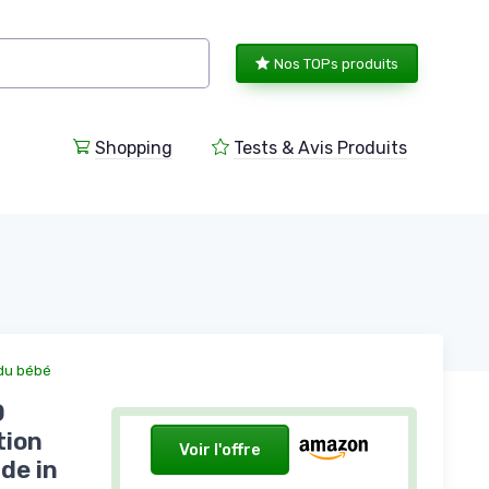
Nos TOPs produits
Shopping
Tests & Avis Produits
 du bébé
0
tion
Voir l'offre
de in