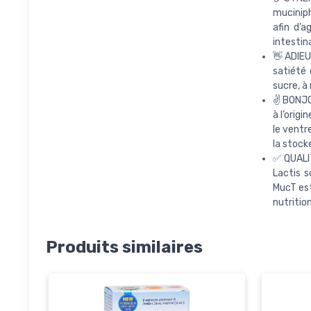
muciniph
afin d’a
intestina
👋 ADIEU
satiété 
sucre, à 
✌️ BONJ
à l’orig
le ventre
la stock
✅ QUALIT
Lactis 
MucT est
nutritio
Produits similaires