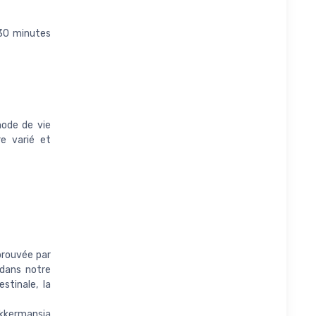
 30 minutes
mode de vie
e varié et
prouvée par
 dans notre
stinale, la
kkermansia