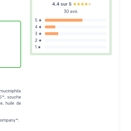
4,4 sur 5
★★★★★
★★★★★
30 avis
5 ★
4 ★
3 ★
2 ★
1 ★
muciniphila
05™, souche
e, huile de
 Company™.