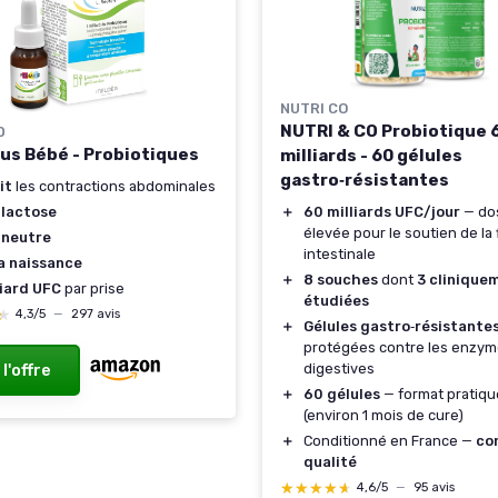
NUTRI CO
NUTRI & CO Probiotique 
D
lus Bébé - Probiotiques
milliards - 60 gélules
gastro‑résistantes
it
les contractions abdominales
＋
60 milliards UFC/jour
— do
 lactose
élevée pour le soutien de la 
 neutre
intestinale
a naissance
＋
8 souches
dont
3 clinique
liard UFC
par prise
étudiées
★
★
4,3/5
—
297 avis
＋
Gélules gastro‑résistante
protégées contre les enzy
digestives
 l'offre
＋
60 gélules
— format pratiqu
(environ 1 mois de cure)
＋
Conditionné en France —
co
qualité
★★★★★
★★★★★
4,6/5
—
95 avis