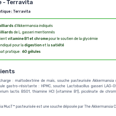
 - Terravita
utique :
Terravita
illiards
d'Akkermansia indiqués
illiards
de L. gasseri mentionnés
ient
vitamine B1 et chrome
pour le soutien de la glycémie
ndiqué pour la
digestion
et la
satiété
at pratique :
60 gélules
ients
harge : maltodextrine de maïs, souche pasteurisée Akkermansia 
ule gastro-résistante : HPMC, souche Lactobacillus gasseri LAG-
erium lactis BS01, thiamine HCl (vitamine B1), picolinate de chrom
a MucT™ pasteurisée est une souche déposée par The Akkermansia