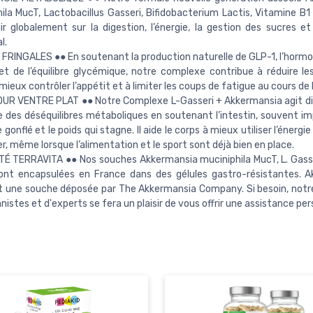
ila MucT, Lactobacillus Gasseri, Bifidobacterium Lactis, Vitamine B
gir globalement sur la digestion, l’énergie, la gestion des sucres et
l.
 FRINGALES ●● En soutenant la production naturelle de GLP-1, l’hormon
et de l’équilibre glycémique, notre complexe contribue à réduire le
mieux contrôler l’appétit et à limiter les coups de fatigue au cours de 
OUR VENTRE PLAT ●● Notre Complexe L-Gasseri + Akkermansia agit 
ine des déséquilibres métaboliques en soutenant l’intestin, souvent i
 gonflé et le poids qui stagne. Il aide le corps à mieux utiliser l’énergie
er, même lorsque l’alimentation et le sport sont déjà bien en place.
É TERRAVITA ●● Nos souches Akkermansia muciniphila MucT, L. Gasser
sont encapsulées en France dans des gélules gastro-résistantes. 
 une souche déposée par The Akkermansia Company. Si besoin, notr
nnistes et d'experts se fera un plaisir de vous offrir une assistance per