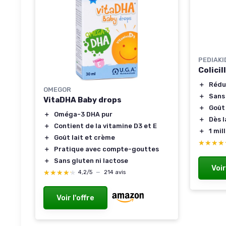
PEDIAKI
Colicil
＋
Rédu
OMEGOR
＋
Sans
VitaDHA Baby drops
＋
Goût
＋
Oméga-3 DHA pur
＋
Dès l
＋
Contient de la vitamine D3 et E
＋
1 mil
＋
Goût lait et crème
★★★★
★★★★
＋
Pratique avec compte-gouttes
＋
Sans gluten ni lactose
Voir
★★★★★
★★★★★
4,2/5
—
214 avis
Voir l'offre