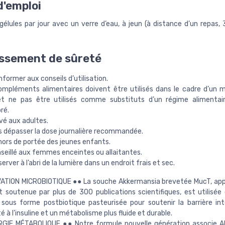
'emploi
gélules par jour avec un verre d’eau, à jeun (à distance d’un repas,
ssement de sûreté
former aux conseils d’utilisation.
ompléments alimentaires doivent être utilisés dans le cadre d’un 
et ne pas être utilisés comme substituts d’un régime alimentair
bré.
vé aux adultes.
s dépasser la dose journalière recommandée.
hors de portée des jeunes enfants.
seillé aux femmes enceintes ou allaitantes.
erver à l’abri de la lumière dans un endroit frais et sec.
VATION MICROBIOTIQUE ●● La souche Akkermansia brevetée MucT, ap
t soutenue par plus de 300 publications scientifiques, est utilisée
sous forme postbiotique pasteurisée pour soutenir la barrière inte
té à l’insuline et un métabolisme plus fluide et durable.
RGIE MÉTABOLIQUE ●● Notre formule nouvelle génération associe A