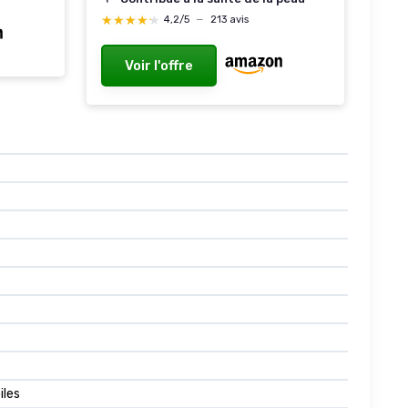
★★★★★
★★★★★
4,2/5
—
213 avis
Voir l'offre
iles