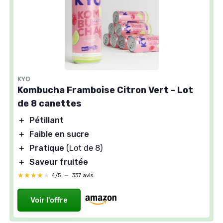
KYO
Kombucha Framboise Citron Vert - Lot
de 8 canettes
＋
Pétillant
＋
Faible en sucre
＋
Pratique
(Lot de 8)
＋
Saveur fruitée
★★★★★
★★★★★
4/5
—
337 avis
Voir l'offre