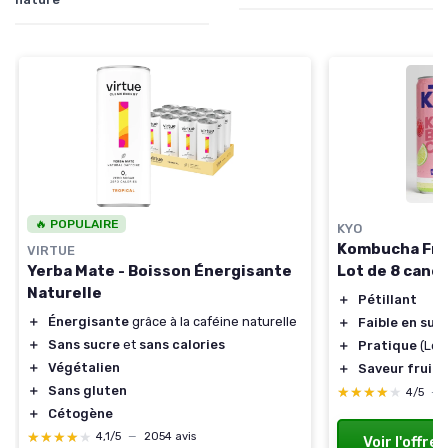
🔥 POPULAIRE
KYO
Kombucha Fram
VIRTUE
Yerba Mate - Boisson Énergisante
Lot de 8 cane
Naturelle
＋
Pétillant
＋
Énergisante
grâce à la caféine naturelle
＋
Faible en suc
＋
Sans sucre
et
sans calories
＋
Pratique
(Lot 
＋
Végétalien
＋
Saveur fruit
＋
Sans gluten
★★★★★
★★★★★
4/5
—
＋
Cétogène
★★★★★
★★★★★
4,1/5
—
2054 avis
Voir l'offre