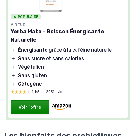
🔥 POPULAIRE
VIRTUE
Yerba Mate - Boisson Énergisante
Naturelle
＋
Énergisante
grâce à la caféine naturelle
＋
Sans sucre
et
sans calories
＋
Végétalien
＋
Sans gluten
＋
Cétogène
★★★★★
★★★★★
4,1/5
—
2054 avis
Voir l'offre
Les bienfaits des probiotiques