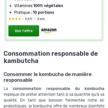
＋
Vitamines
100% végétales
＋
Pratique :
10 portions
★★★★★
★★★★★
4,2/5
—
3 avis
Voir l'offre
Consommation responsable de
kambutcha
Consommer le kombucha de manière
responsable
La
consommation responsable du kombucha
implique de prêter attention tant à sa quantité qu'à sa
qualité. En tant que boisson fermentée riche en
probiotiques, le kombucha offre de nombreux
bienfaits