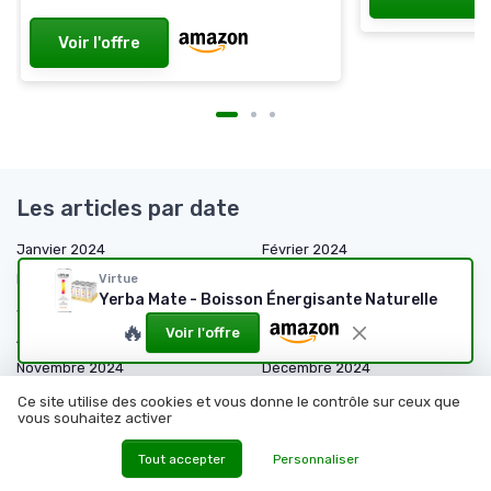
Voir l'offre
Les articles par date
Janvier 2024
Février 2024
Mars 2024
Mai 2024
Virtue
Yerba Mate - Boisson Énergisante Naturelle
Juin 2024
Juillet 2024
🔥
Voir l'offre
Août 2024
Septembre 2024
Novembre 2024
Décembre 2024
Janvier 2025
Mars 2025
Ce site utilise des cookies et vous donne le contrôle sur ceux que
vous souhaitez activer
Avril 2025
Mai 2025
Juin 2025
Juillet 2025
Tout accepter
Personnaliser
Août 2025
Septembre 2025