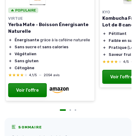
🔥 POPULAIRE
KYO
Kombucha Fram
VIRTUE
Yerba Mate - Boisson Énergisante
Lot de 8 cane
Naturelle
＋
Pétillant
＋
Énergisante
grâce à la caféine naturelle
＋
Faible en suc
＋
Sans sucre
et
sans calories
＋
Pratique
(Lot 
＋
Végétalien
＋
Saveur fruit
＋
Sans gluten
★★★★★
★★★★★
4/5
—
＋
Cétogène
★★★★★
★★★★★
4,1/5
—
2054 avis
Voir l'offre
Voir l'offre
SOMMAIRE