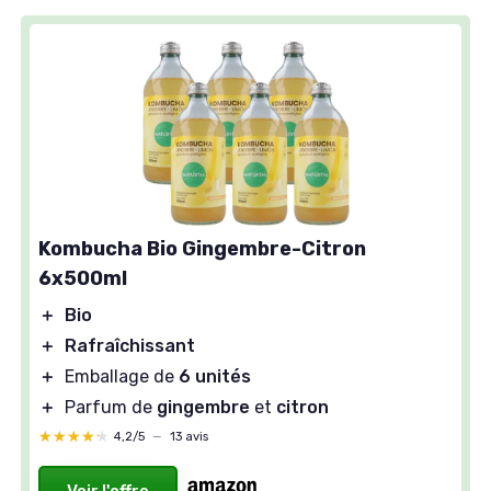
Kombucha Bio Gingembre-Citron
6x500ml
＋
Bio
＋
Rafraîchissant
＋
Emballage de
6 unités
＋
Parfum de
gingembre
et
citron
★★★★★
★★★★★
4,2/5
—
13 avis