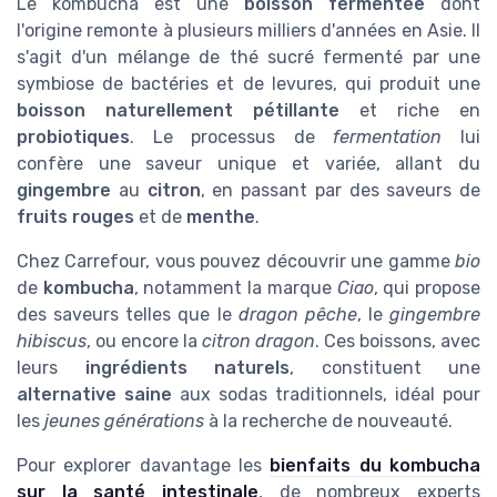
Le kombucha est une
boisson fermentée
dont
l'origine remonte à plusieurs milliers d'années en Asie. Il
s'agit d'un mélange de thé sucré fermenté par une
symbiose de bactéries et de levures, qui produit une
boisson naturellement pétillante
et riche en
probiotiques
. Le processus de
fermentation
lui
confère une saveur unique et variée, allant du
gingembre
au
citron
, en passant par des saveurs de
fruits rouges
et de
menthe
.
Chez Carrefour, vous pouvez découvrir une gamme
bio
de
kombucha
, notamment la marque
Ciao
, qui propose
des saveurs telles que le
dragon pêche
, le
gingembre
hibiscus
, ou encore la
citron dragon
. Ces boissons, avec
leurs
ingrédients naturels
, constituent une
alternative saine
aux sodas traditionnels, idéal pour
les
jeunes générations
à la recherche de nouveauté.
Pour explorer davantage les
bienfaits du kombucha
sur la santé intestinale
, de nombreux experts