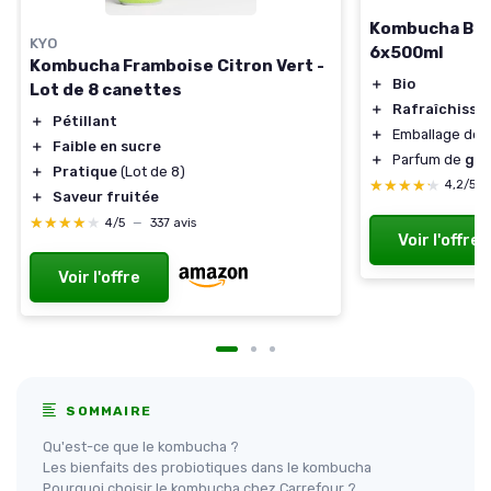
Kombucha Bio
KYO
6x500ml
Kombucha Framboise Citron Vert -
＋
Bio
Lot de 8 canettes
＋
Rafraîchissa
＋
Pétillant
＋
Emballage de
＋
Faible en sucre
＋
Parfum de
gin
＋
Pratique
(Lot de 8)
★★★★★
★★★★★
4,2/5
＋
Saveur fruitée
★★★★★
★★★★★
4/5
—
337 avis
Voir l'offre
Voir l'offre
SOMMAIRE
Qu'est-ce que le kombucha ?
Les bienfaits des probiotiques dans le kombucha
Pourquoi choisir le kombucha chez Carrefour ?