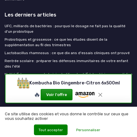
Les derniers articles
UFC, milliards de bactéries : pourquoi le dosage ne fait pas la qualité
d'un probiotique
Probiotiques et grossesse : ce que les études disent de la
supplémentation au fil des trimestres
Lactobacillus rhamnosus : ce que dix ans d'essais cliniques ont prouvé
Rentrée scolaire : préparer les défenses immunitaires de votre enfant
dès l'été
Multi bifidus : comment choisir et utiliser les bifidobactéries au quotidien
Kombucha Bio Gingembre-Citron 6x500ml
Mes probiotiques
🔥
Voir l'offre
Ce site utilise des cookies et vous donne le contrôle sur ceux que
vous souhaitez activer
Mentions légales
Politique de confidentialité
© Mes probiotiques 2026
Tout accepter
Personnaliser