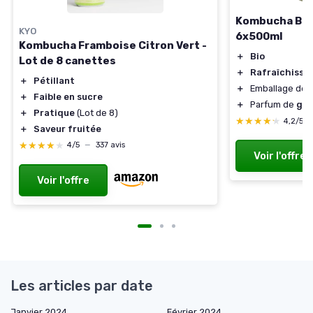
Kombucha Bio
KYO
6x500ml
Kombucha Framboise Citron Vert -
＋
Bio
Lot de 8 canettes
＋
Rafraîchissa
＋
Pétillant
＋
Emballage de
＋
Faible en sucre
＋
Parfum de
gin
＋
Pratique
(Lot de 8)
★★★★★
★★★★★
4,2/5
＋
Saveur fruitée
★★★★★
★★★★★
4/5
—
337 avis
Voir l'offre
Voir l'offre
Les articles par date
Janvier 2024
Février 2024