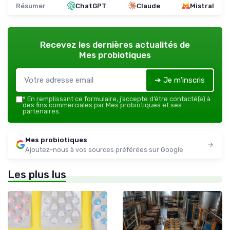
Résumer
ChatGPT
Claude
Mistral
Recevez les dernières actualités de
Mes probiotiques
➔ Je m'inscris
*
En remplissant ce formulaire, j’accepte d’être contacté(e) à
des fins commerciales par Mes probiotiques et ses
partenaires.
Mes probiotiques
Ajoutez-nous à vos sources préférées sur Google
Les plus lus