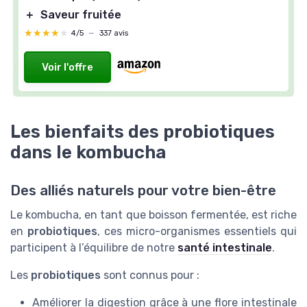
＋
Saveur fruitée
★★★★★
★★★★★
4/5
—
337 avis
Voir l'offre
Les bienfaits des probiotiques
dans le kombucha
Des alliés naturels pour votre bien-être
Le kombucha, en tant que boisson fermentée, est riche
en
probiotiques
, ces micro-organismes essentiels qui
participent à l’équilibre de notre
santé intestinale
.
Les
probiotiques
sont connus pour :
Améliorer la digestion grâce à une flore intestinale