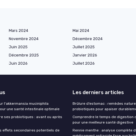
Mars 2024
Mai 2024
Novembre 2024
Décembre 2024
Juin 2025
Juillet 2025
Décembre 2025
Janvier 2026
Juin 2026
Juillet 2026
lus
Les derniers articles
ur l'akkermansia muciniphila
Brûlure d’estomac : remèdes nature
our une santé intestinale optimale
probiotiques pour apaiser durablem
e ses probiotiques : avant ou après
Comprendre le temps de digestion 
pour une meilleure santé digestive
s effets secondaires potentiels de
Rennie menthe : analyse complète d
médicament antiacide face aux brûl