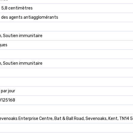
 x 5,8 centimètres
 des agents antiagglomérants
n, Soutien immunitaire
ques
n, Soutien immunitaire
 par jour
8125168
Sevenoaks Enterprise Centre, Bat & Ball Road, Sevenoaks, Kent, TN14 5L