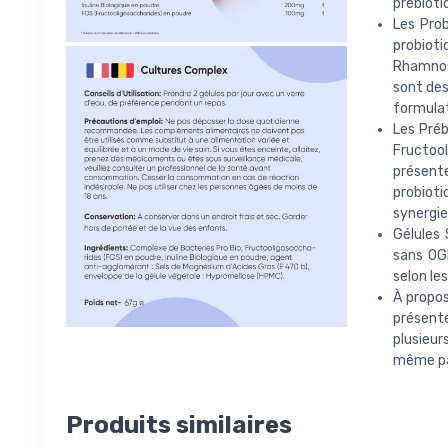
prébioti
Les Prob
probiot
Rhamnosu
sont des
formulat
Les Préb
Fructool
présent
probioti
synergie
Gélules 
sans OG
selon le
À propos
présent
plusieur
même pas
Produits similaires