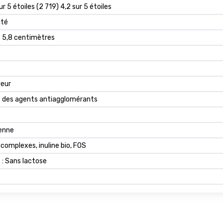
ur 5 étoiles (2 719) 4,2 sur 5 étoiles
ité
 x 5,8 centimètres
veur
 des agents antiagglomérants
enne
 complexes, inuline bio, FOS
 : Sans lactose