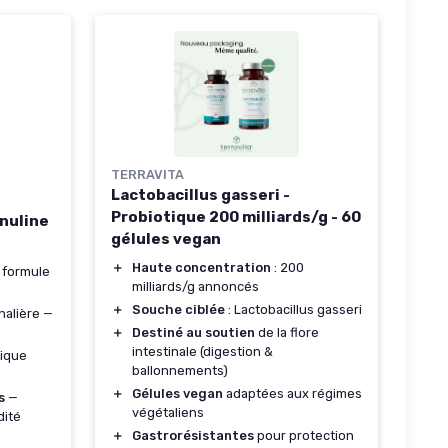
TERRAVITA
Lactobacillus gasseri -
Probiotique 200 milliards/g - 60
inuline
gélules vegan
＋
Haute concentration
: 200
 formule
milliards/g annoncés
＋
Souche ciblée
: Lactobacillus gasseri
nalière —
＋
Destiné au soutien
de la flore
intestinale (digestion &
tique
ballonnements)
＋
Gélules vegan
adaptées aux régimes
s
—
végétaliens
dité
＋
Gastrorésistantes
pour protection