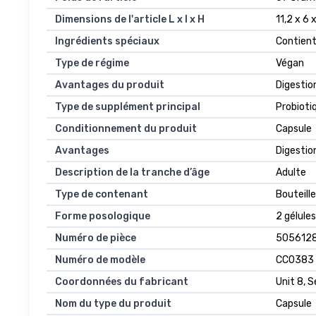
Dimensions de l'article L x l x H
11,2 x 6
Ingrédients spéciaux
Contient
Type de régime
Végan
Avantages du produit
Digestio
Type de supplément principal
Probioti
Conditionnement du produit
Capsule
Avantages
Digestio
Description de la tranche d’âge
‎Adulte
Type de contenant
Bouteille
Forme posologique
2 gélules
Numéro de pièce
505612
Numéro de modèle
CC0383
Coordonnées du fabricant
Unit 8, 
Nom du type du produit
Capsule