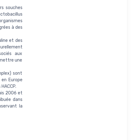
urs souches
tobacillus
-organismes
grées à des
uline et des
turellement
sociés aux
rmettre une
mplex) sont
é en Europe
s HACCP.
uis 2006 et
ibuée dans
nservant la