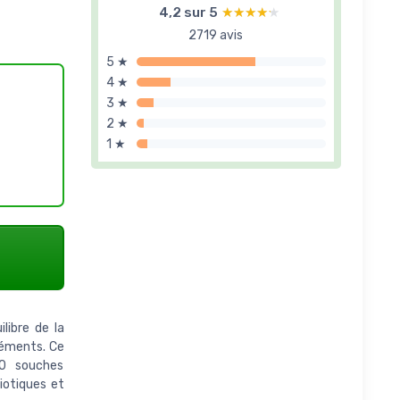
4,2 sur 5
★★★★★
★★★★★
2719 avis
5 ★
4 ★
3 ★
2 ★
1 ★
libre de la
léments. Ce
20 souches
iotiques et