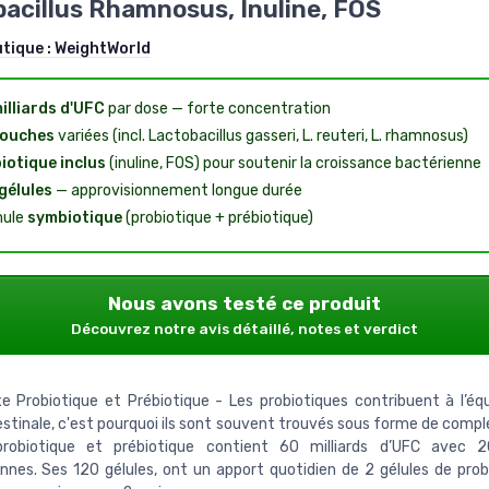
acillus Rhamnosus, Inuline, FOS
utique :
WeightWorld
illiards d'UFC
par dose — forte concentration
souches
variées (incl. Lactobacillus gasseri, L. reuteri, L. rhamnosus)
iotique inclus
(inuline, FOS) pour soutenir la croissance bactérienne
gélules
— approvisionnement longue durée
mule
symbiotique
(probiotique + prébiotique)
Nous avons testé ce produit
Découvrez notre avis détaillé, notes et verdict
 Probiotique et Prébiotique - Les probiotiques contribuent à l’équi
testinale, c'est pourquoi ils sont souvent trouvés sous forme de comp
probiotique et prébiotique contient 60 milliards d’UFC avec 
nnes. Ses 120 gélules, ont un apport quotidien de 2 gélules de prob