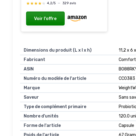
★★★★★
★★★★★
4,2/5
—
329 avis
Voir l'offre
Dimensions du produit (L x l x h)
11,2 x 6
Fabricant
Comfort 
ASIN
B088RK
Numéro du modèle de l'article
CC0383
Marque
WeightW
Saveur
Sans sa
Type de complément primaire
Probioti
Nombre d'unités
120.0 un
Forme de l'article
Capsule
Poids de l'article
67 Gra