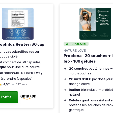
ophilus Reuteri 30 cap
🔥 POPULAIRE
NATURE LOVE
ient
Lactobacillus reuteri
,
Probiona - 20 souches + 
otique ciblé
bio - 180 gélules
t compact de 30 capsules,
ique
pour une cure courte
＋
20 souches
bactériennes —
ue reconnue :
Nature's Way
multi-souches
e à prendre (capsules)
＋
20 mrd d’UFC
par dose jour
dosage élevé
★
★
4,5/5
—
127 avis
＋
Inuline bio
incluse — prébio
naturel
 l'offre
＋
Gélules gastro-résistante
protège les souches de l'aci
gastrique