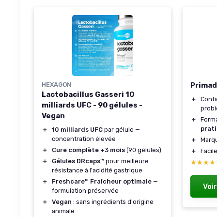
HEXAGON
Primad
Lactobacillus Gasseri 10
＋
Cont
milliards UFC - 90 gélules -
probi
Vegan
＋
Forma
prat
＋
10 milliards UFC
par gélule —
concentration élevée
＋
Marq
＋
Cure complète +3 mois
(90 gélules)
＋
Facil
＋
Gélules DRcaps™
pour meilleure
★★★★
★★★★
résistance à l'acidité gastrique
＋
Freshcare™ Fraîcheur optimale
—
Voir
formulation préservée
＋
Vegan
: sans ingrédients d'origine
animale