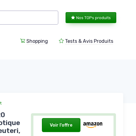
Nos TOPs produits
Shopping
Tests & Avis Produits
t
20
otique
Voir l'offre
euteri,