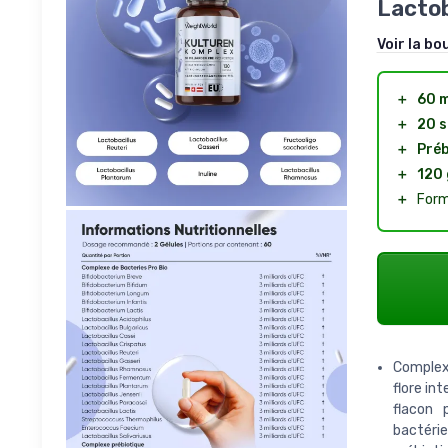
Lactob
Voir la bo
＋
60 m
＋
20 
＋
Préb
＋
120 
＋
For
Complexe
flore in
flacon 
bactérie