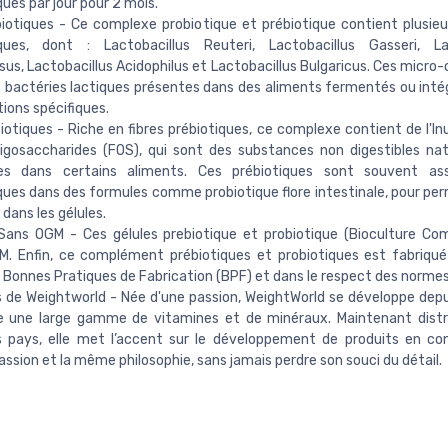
ques par jour pour 2 mois.
iotiques - Ce complexe probiotique et prébiotique contient plusie
iques, dont : Lactobacillus Reuteri, Lactobacillus Gasseri, Lac
s, Lactobacillus Acidophilus et Lactobacillus Bulgaricus. Ces micro
 bactéries lactiques présentes dans des aliments fermentés ou inté
ions spécifiques.
iotiques - Riche en fibres prébiotiques, ce complexe contient de l'In
igosaccharides (FOS), qui sont des substances non digestibles na
es dans certains aliments. Ces prébiotiques sont souvent as
ques dans des formules comme probiotique flore intestinale, pour pe
 dans les gélules.
Sans OGM - Ces gélules prebiotique et probiotique (Bioculture Co
M. Enfin, ce complément prébiotiques et probiotiques est fabriqu
s Bonnes Pratiques de Fabrication (BPF) et dans le respect des norme
 de Weightworld - Née d'une passion, WeightWorld se développe dep
e une large gamme de vitamines et de minéraux. Maintenant distr
s pays, elle met l’accent sur le développement de produits en co
sion et la même philosophie, sans jamais perdre son souci du détail.