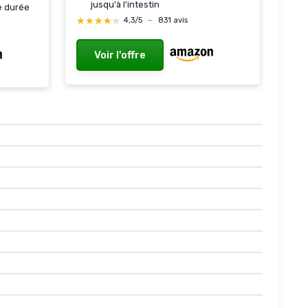
jusqu'à l'intestin
e durée
★★★★★
★★★★★
4,3/5
—
831 avis
Voir l'offre