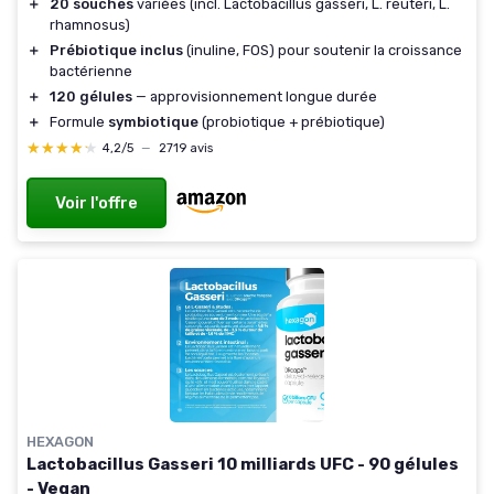
＋
20 souches
variées (incl. Lactobacillus gasseri, L. reuteri, L.
rhamnosus)
＋
Prébiotique inclus
(inuline, FOS) pour soutenir la croissance
bactérienne
＋
120 gélules
— approvisionnement longue durée
＋
Formule
symbiotique
(probiotique + prébiotique)
★★★★★
★★★★★
4,2/5
—
2719 avis
Voir l'offre
HEXAGON
Lactobacillus Gasseri 10 milliards UFC - 90 gélules
- Vegan