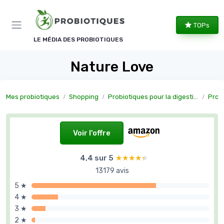
Panneau de gestion des cookies
TOPs
LE MÉDIA DES PROBIOTIQUES
Nature Love
Mes probiotiques
Shopping
Probiotiques pour la digestion
Probiot
Voir l'offre
4,4 sur 5
★★★★★
★★★★★
13179 avis
5 ★
4 ★
3 ★
2 ★