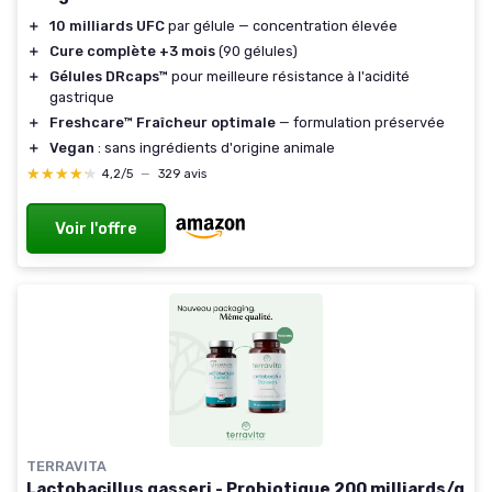
＋
10 milliards UFC
par gélule — concentration élevée
＋
Cure complète +3 mois
(90 gélules)
＋
Gélules DRcaps™
pour meilleure résistance à l'acidité
gastrique
＋
Freshcare™ Fraîcheur optimale
— formulation préservée
＋
Vegan
: sans ingrédients d'origine animale
★★★★★
★★★★★
4,2/5
—
329 avis
Voir l'offre
TERRAVITA
Lactobacillus gasseri - Probiotique 200 milliards/g