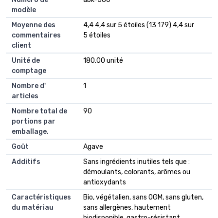
modèle
Moyenne des
4,4 4,4 sur 5 étoiles (13 179) 4,4 sur
commentaires
5 étoiles
client
Unité de
180.00 unité
comptage
Nombre d'
1
articles
Nombre total de
90
portions par
emballage.
Goût
Agave
Additifs
Sans ingrédients inutiles tels que :
démoulants, colorants, arômes ou
antioxydants
Caractéristiques
Bio, végétalien, sans OGM, sans gluten,
du matériau
sans allergènes, hautement
biodisponible, gastro-résistant