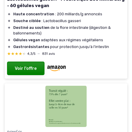
- 60 gélules vegan
＋
Haute concentration
: 200 milliards/g annoncés
＋
Souche ciblée
: Lactobacillus gasseri
＋
Destiné au soutien
de la flore intestinale (digestion &
ballonnements)
＋
Gélules vegan
adaptées aux régimes végétaliens
＋
Gastrorésistantes
pour protection jusqu'à l'intestin
★★★★★
★★★★★
4,3/5
—
831 avis
Voir l'offre