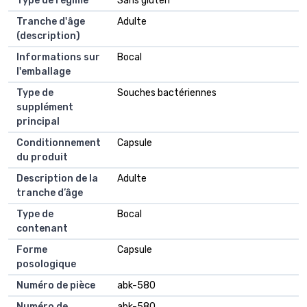
Type de régime
Sans gluten
Tranche d'âge
Adulte
(description)
Informations sur
Bocal
l'emballage
Type de
Souches bactériennes
supplément
principal
Conditionnement
Capsule
du produit
Description de la
Adulte
tranche d’âge
Type de
Bocal
contenant
Forme
Capsule
posologique
Numéro de pièce
abk-580
Numéro de
abk-580