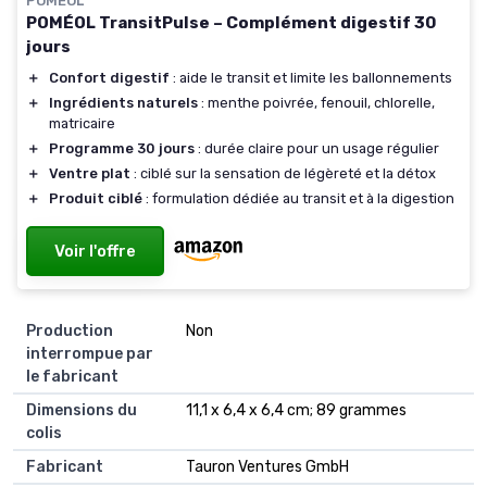
POMÉOL
POMÉOL TransitPulse – Complément digestif 30
jours
＋
Confort digestif
: aide le transit et limite les ballonnements
＋
Ingrédients naturels
: menthe poivrée, fenouil, chlorelle,
matricaire
＋
Programme 30 jours
: durée claire pour un usage régulier
＋
Ventre plat
: ciblé sur la sensation de légèreté et la détox
＋
Produit ciblé
: formulation dédiée au transit et à la digestion
Voir l'offre
Production
Non
interrompue par
le fabricant
Dimensions du
11,1 x 6,4 x 6,4 cm; 89 grammes
colis
Fabricant
Tauron Ventures GmbH