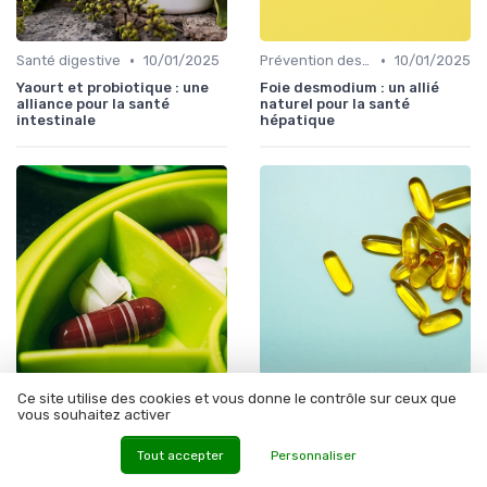
•
•
Santé digestive
10/01/2025
Prévention des maladies
10/01/2025
Yaourt et probiotique : une
Foie desmodium : un allié
alliance pour la santé
naturel pour la santé
intestinale
hépatique
•
•
Prévention des maladies
10/04/2025
Prévention des maladies
10/01/2025
Ce site utilise des cookies et vous donne le contrôle sur ceux que
vous souhaitez activer
Desmodium témoignage : les
Les bienfaits de la gymnema
bienfaits d'une plante
plant pour la santé
médicinale pour le foie
Tout accepter
Personnaliser