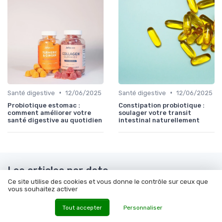
•
•
Santé digestive
12/06/2025
Santé digestive
12/06/2025
Probiotique estomac :
Constipation probiotique :
comment améliorer votre
soulager votre transit
santé digestive au quotidien
intestinal naturellement
Les articles par date
Ce site utilise des cookies et vous donne le contrôle sur ceux que
Janvier 2024
Février 2024
vous souhaitez activer
Mars 2024
Mai 2024
Tout accepter
Personnaliser
Juin 2024
Juillet 2024