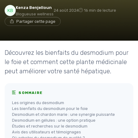
Kenza Benjelloun
24 août 2024
16 min de lecture
Blogueuse wellness
Partager cette page
Découvrez les bienfaits du desmodium pour
le foie et comment cette plante médicinale
peut améliorer votre santé hépatique.
SOMMAIRE
Les origines du desmodium
Les bienfaits du desmodium pour le foie
Desmodium et chardon marie : une synergie puissante
Desmodium en gélules : une option pratique
Études et recherches sur le desmodium
Avis des utilisateurs et témoignages
Où acheter du desmodium de qualité ?