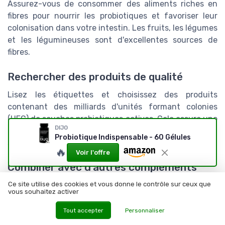
Assurez-vous de consommer des aliments riches en
fibres pour nourrir les probiotiques et favoriser leur
colonisation dans votre intestin. Les fruits, les légumes
et les légumineuses sont d'excellentes sources de
fibres.
Rechercher des produits de qualité
Lisez les étiquettes et choisissez des produits
contenant des milliards d'unités formant colonies
(UFC) de souches probiotiques actives. Cela assure une
DIJO
concentration suffisante pour avoir un effet significatif
Probiotique Indispensable - 60 Gélules
sur vos ballonnements et votre santé intestinale.
🔥
Voir l'offre
Combiner avec d'autres compléments
alimentaires
Ce site utilise des cookies et vous donne le contrôle sur ceux que
vous souhaitez activer
Vous pouvez également associer les probiotiques avec
d'autres compléments alimentaires comme les
Tout accepter
Personnaliser
prébiotiques pour maximiser leurs bénéfices. Les