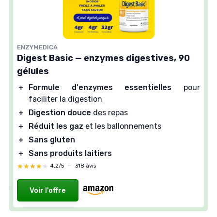
ENZYMEDICA
Digest Basic — enzymes digestives, 90
gélules
＋
Formule d'enzymes essentielles
pour
faciliter la digestion
＋
Digestion douce
des repas
＋
Réduit les gaz
et les ballonnements
＋
Sans gluten
＋
Sans produits laitiers
★★★★★
★★★★★
4,2/5
—
318 avis
Voir l'offre