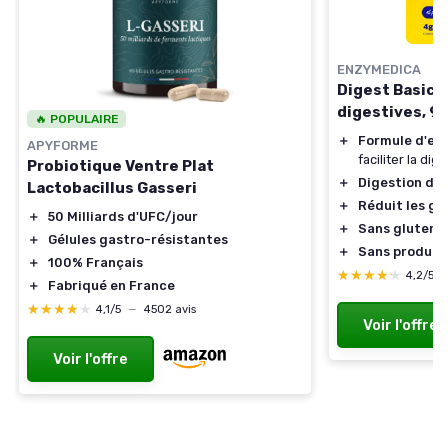
ENZYMEDICA
Digest Basic 
digestives, 90
🔥 POPULAIRE
＋
Formule d'en
APYFORME
faciliter la dig
Probiotique Ventre Plat
＋
Digestion do
Lactobacillus Gasseri
＋
Réduit les ga
＋
50 Milliards d'UFC/jour
＋
Sans gluten
＋
Gélules gastro-résistantes
＋
Sans produits
＋
100% Français
★★★★★
★★★★★
4,2/5
＋
Fabriqué en France
★★★★★
★★★★★
4,1/5
—
4502 avis
Voir l'offre
Voir l'offre