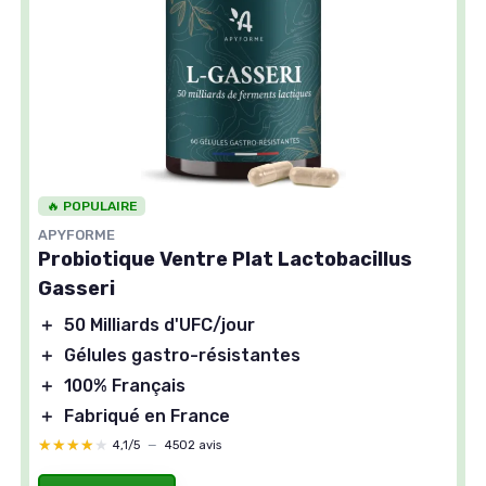
🔥 POPULAIRE
APYFORME
Probiotique Ventre Plat Lactobacillus
Gasseri
＋
50 Milliards d'UFC/jour
＋
Gélules gastro-résistantes
＋
100% Français
＋
Fabriqué en France
★★★★★
★★★★★
4,1/5
—
4502 avis