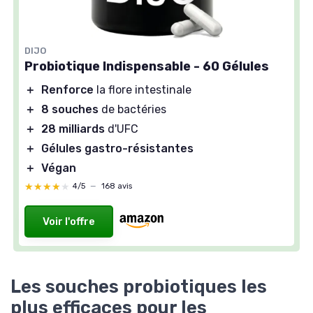
DIJO
Probiotique Indispensable - 60 Gélules
＋
Renforce
la flore intestinale
＋
8 souches
de bactéries
＋
28 milliards
d'UFC
＋
Gélules gastro-résistantes
＋
Végan
★★★★★
★★★★★
4/5
—
168 avis
Voir l'offre
Les souches probiotiques les
plus efficaces pour les