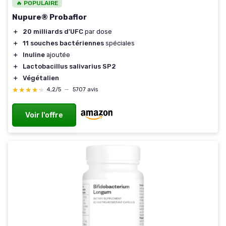
🔥 POPULAIRE
Nupure® Probaflor
＋
20 milliards d'UFC
par dose
＋
11 souches bactériennes
spéciales
＋
Inuline
ajoutée
＋
Lactobacillus salivarius SP2
＋
Végétalien
★★★★★
★★★★★
4,2/5
—
5707 avis
Voir l'offre