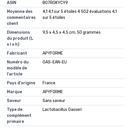
ASIN
B07RGKYCY9
Moyenne des
4,1 4,1 sur 5 étoiles 4 502 évaluations 4,1
commentaires
sur 5 étoiles
client
Dimensions
9,5 x 4,5 x 4,5 cm; 50 grammes
du produit (L
x l x h)
Fabricant
APYFORME
Numéro du
GAS-EAN-EU
modèle de
l'article
Pays d'origine
France
Marque
APYFORME
Saveur
Sans saveur
Type de
Lactobacillus Gasseri
complément
primaire