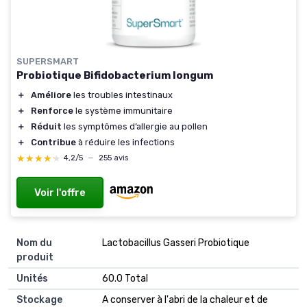
SUPERSMART
Probiotique Bifidobacterium longum
＋
Améliore
les troubles intestinaux
＋
Renforce
le système immunitaire
＋
Réduit
les symptômes d’allergie au pollen
＋
Contribue
à réduire les infections
★★★★★
★★★★★
4,2/5
—
255 avis
Voir l'offre
Nom du
‎Lactobacillus Gasseri Probiotique
produit
Unités
‎60.0 Total
Stockage
‎A conserver à l'abri de la chaleur et de