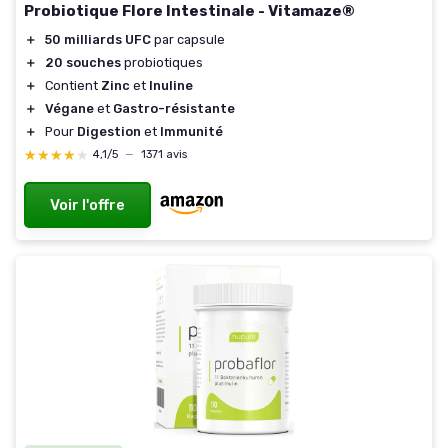
Probiotique Flore Intestinale - Vitamaze®
＋
50 milliards UFC
par capsule
＋
20 souches
probiotiques
＋
Contient
Zinc
et
Inuline
＋
Végane
et
Gastro-résistante
＋
Pour
Digestion
et
Immunité
★★★★★
★★★★★
4,1/5
—
1371 avis
Voir l'offre