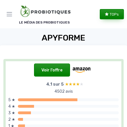
Panneau de gestion des cookies
TOPs
LE MÉDIA DES PROBIOTIQUES
APYFORME
Voir l'offre
4,1 sur 5
★★★★★
★★★★★
4502 avis
5 ★
4 ★
3 ★
2 ★
1 ★