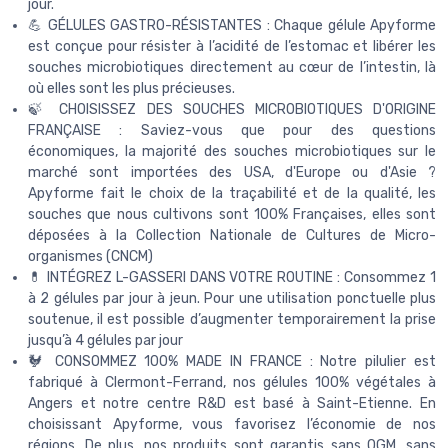
jour.
💪 GÉLULES GASTRO-RÉSISTANTES : Chaque gélule Apyforme
est conçue pour résister à l’acidité de l’estomac et libérer les
souches microbiotiques directement au cœur de l’intestin, là
où elles sont les plus précieuses.
🍃 CHOISISSEZ DES SOUCHES MICROBIOTIQUES D'ORIGINE
FRANÇAISE : Saviez-vous que pour des questions
économiques, la majorité des souches microbiotiques sur le
marché sont importées des USA, d'Europe ou d'Asie ?
Apyforme fait le choix de la traçabilité et de la qualité, les
souches que nous cultivons sont 100% Françaises, elles sont
déposées à la Collection Nationale de Cultures de Micro-
organismes (CNCM)
💊 INTÉGREZ L-GASSERI DANS VOTRE ROUTINE : Consommez 1
à 2 gélules par jour à jeun. Pour une utilisation ponctuelle plus
soutenue, il est possible d’augmenter temporairement la prise
jusqu’à 4 gélules par jour
🐓 CONSOMMEZ 100% MADE IN FRANCE : Notre pilulier est
fabriqué à Clermont-Ferrand, nos gélules 100% végétales à
Angers et notre centre R&D est basé à Saint-Etienne. En
choisissant Apyforme, vous favorisez l’économie de nos
régions. De plus, nos produits sont garantis sans OGM, sans