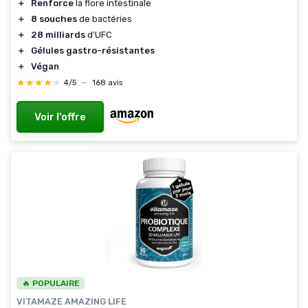
＋
Renforce
la flore intestinale
＋
8 souches
de bactéries
＋
28 milliards
d'UFC
＋
Gélules gastro-résistantes
＋
Végan
★★★★★
★★★★★
4/5
—
168 avis
Voir l'offre
🔥 POPULAIRE
VITAMAZE AMAZING LIFE