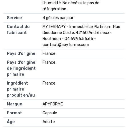
l'humidité. Ne nécéssite pas de
réfrigération.
Service
‎4 gélules par jour
Contact du
‎MYTERRAPY - Immeuble Le Platinium, Rue
fabricant
Dieudonné Coste, 42160 Andrézieux-
Bouthéon - 04.69.96.56.65 -
contact@apyforme.com
Pays d'origine
‎France
Pays d'origine
‎France
de l'ingrédient
primaire
Ingrédient
‎France
primaire
produit en/au
Marque
‎APYFORME
Format
‎Capsule
Âge
‎Adulte