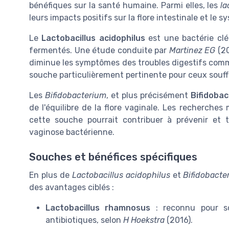
bénéfiques sur la santé humaine. Parmi elles, les
la
leurs impacts positifs sur la flore intestinale et le 
Le
Lactobacillus acidophilus
est une bactérie clé 
fermentés. Une étude conduite par
Martinez EG
(20
diminue les symptômes des troubles digestifs comme
souche particulièrement pertinente pour ceux souf
Les
Bifidobacterium
, et plus précisément
Bifidobac
de l'équilibre de la flore vaginale. Les recherche
cette souche pourrait contribuer à prévenir et 
vaginose bactérienne.
Souches et bénéfices spécifiques
En plus de
Lactobacillus acidophilus
et
Bifidobacte
des avantages ciblés :
Lactobacillus rhamnosus
: reconnu pour so
antibiotiques, selon
H Hoekstra
(2016).