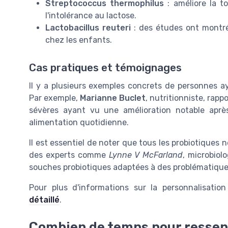
Streptococcus thermophilus
: améliore la t
l'intolérance au lactose.
Lactobacillus reuteri
: des études ont montré
chez les enfants.
Cas pratiques et témoignages
Il y a plusieurs exemples concrets de personnes ay
Par exemple,
Marianne Buclet
, nutritionniste, rapp
sévères ayant vu une amélioration notable aprè
alimentation quotidienne.
Il est essentiel de noter que tous les probiotiques
des experts comme
Lynne V McFarland
, microbiol
souches probiotiques adaptées à des problématiques
Pour plus d'informations sur la personnalisatio
détaillé
.
Combien de temps pour ressenti