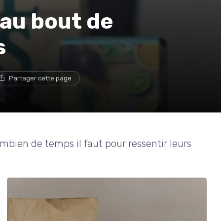
 au bout de
s
Partager cette page
mbien de temps il faut pour ressentir leurs
.