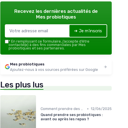
Recevez les dernières actualités de
Mes probiotiques
➔ Je m'inscris
*
En remplissant ce formulaire, j’accepte d’être
contacté(e) à des fins commerciales par Mes
probiotiques et ses partenaires.
Mes probiotiques
Ajoutez-nous à vos sources préférées sur Google
Les plus lus
•
Comment prendre des probiotiques
12/06/2025
Quand prendre ses probiotiques :
avant ou après les repas ?