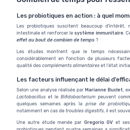
Les probiotiques en action : à quel mom
Les probiotiques suscitent beaucoup d'intérêt,
intestinale et renforcer le
système immunitaire
. 
effet au bout de combien de temps
?
Les études montrent que le temps nécessair
considérablement en fonction de plusieurs facteu
qualité des
compléments alimentaires
et l’état initi
Les facteurs influençant le délai d'effic
Selon une analyse réalisée par
Marianne Buclet
, e
Lactobacillus
et le
Bifidobacterium
peuvent comme
quelques semaines après la
prise de probiotiq
notamment en cas de
troubles digestifs
, il est sou
Une autre étude menée par
Gregorio GV
et ses 
probiotiques pendant quatre semaines a significati