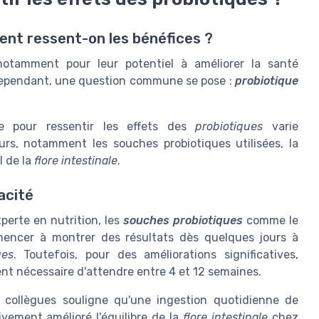
ent ressent-on les bénéfices ?
 notamment pour leur potentiel à améliorer la santé
Cependant, une question commune se pose :
probiotique
e pour ressentir les effets des
probiotiques
varie
rs, notamment les souches probiotiques utilisées, la
al de la
flore intestinale
.
acité
xperte en nutrition, les
souches probiotiques
comme le
ncer à montrer des résultats dès quelques jours à
ues
. Toutefois, pour des améliorations significatives,
vent nécessaire d'attendre entre 4 et 12 semaines.
collègues souligne qu'une ingestion quotidienne de
vement amélioré l'équilibre de la
flore intestinale
chez