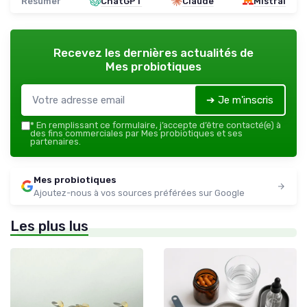
Résumer
ChatGPT
Claude
Mistral
Recevez les dernières actualités de
Mes probiotiques
➔ Je m'inscris
*
En remplissant ce formulaire, j’accepte d’être contacté(e) à
des fins commerciales par Mes probiotiques et ses
partenaires.
Mes probiotiques
Ajoutez-nous à vos sources préférées sur Google
Les plus lus