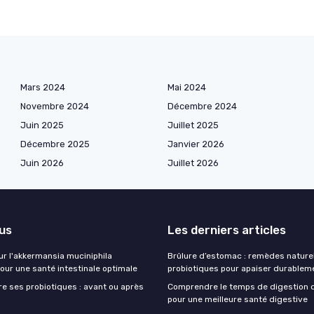
Mars 2024
Mai 2024
Novembre 2024
Décembre 2024
Juin 2025
Juillet 2025
Décembre 2025
Janvier 2026
Juin 2026
Juillet 2026
lus
Les derniers articles
ur l'akkermansia muciniphila
Brûlure d’estomac : remèdes nature
our une santé intestinale optimale
probiotiques pour apaiser durablem
e ses probiotiques : avant ou après
Comprendre le temps de digestion 
pour une meilleure santé digestive