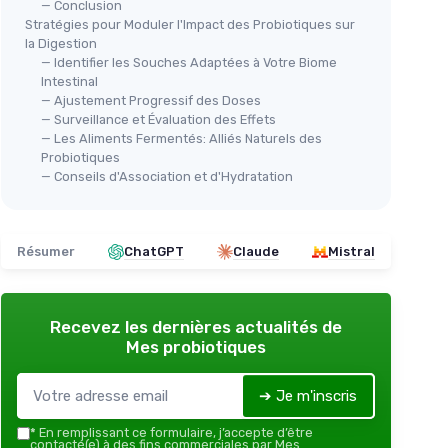
— Conclusion
Stratégies pour Moduler l'Impact des Probiotiques sur
la Digestion
— Identifier les Souches Adaptées à Votre Biome
Intestinal
— Ajustement Progressif des Doses
— Surveillance et Évaluation des Effets
— Les Aliments Fermentés: Alliés Naturels des
Probiotiques
— Conseils d'Association et d'Hydratation
Résumer
ChatGPT
Claude
Mistral
Recevez les dernières actualités de
Mes probiotiques
➔ Je m'inscris
*
En remplissant ce formulaire, j’accepte d’être
contacté(e) à des fins commerciales par Mes