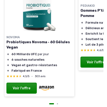
PEDIAKID
Gommes P'tit 
Pomme
＋
Formule natu
＋
Délicieux ar
＋
Enrichit la fl
NOVOMA
＋
Soutient les 
Probiotiques Novoma - 60 Gélules
＋
Lot de 3 pilul
Vegan
★★★★★
★★★★★
4,6/5
＋
60 Milliards UFC
par jour
＋
6 souches naturelles
Voir l'offre
＋
Vegan et gastro-résistantes
＋
Fabriqué en France
★★★★★
★★★★★
4,5/5
—
303 avis
Voir l'offre