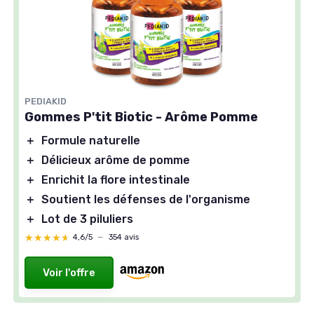
PEDIAKID
Gommes P'tit Biotic - Arôme Pomme
＋
Formule naturelle
＋
Délicieux arôme de pomme
＋
Enrichit la flore intestinale
＋
Soutient les défenses de l'organisme
＋
Lot de 3 piluliers
★★★★★
★★★★★
4,6/5
—
354 avis
Voir l'offre