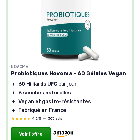
NOVOMA
Probiotiques Novoma - 60 Gélules Vegan
＋
60 Milliards UFC
par jour
＋
6 souches naturelles
＋
Vegan et gastro-résistantes
＋
Fabriqué en France
★★★★★
★★★★★
4,5/5
—
303 avis
Voir l'offre