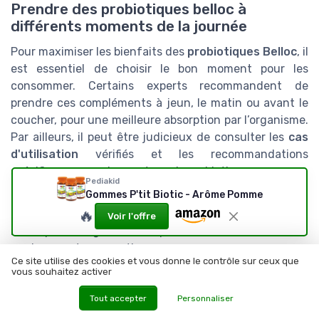
Prendre des probiotiques belloc à
différents moments de la journée
Pour maximiser les bienfaits des
probiotiques Belloc
, il
est essentiel de choisir le bon moment pour les
consommer. Certains experts recommandent de
prendre ces compléments à jeun, le matin ou avant le
coucher, pour une meilleure absorption par l’organisme.
Par ailleurs, il peut être judicieux de consulter les
cas
d'utilisation
vérifiés et les recommandations
spécifiques pour chaque type de probiotique.
Pediakid
Gommes P'tit Biotic - Arôme Pomme
astuces pour une intégration réussie
🔥
Voir l'offre
Pour que l'intégration au quotidien soit réussie, voici
quelques astuces pratiques :
Ce site utilise des cookies et vous donne le contrôle sur ceux que
vous souhaitez activer
Hydratez-vous suffisamment :
Boire
suffisamment d'eau est crucial pour que les
Tout accepter
Personnaliser
souches probiotiques
puissent coloniser