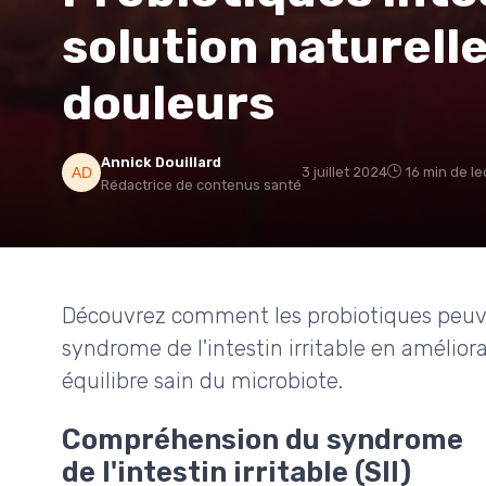
solution naturelle
douleurs
Annick Douillard
3 juillet 2024
16 min de le
Rédactrice de contenus santé
Découvrez comment les probiotiques peuv
syndrome de l'intestin irritable en améliora
équilibre sain du microbiote.
Compréhension du syndrome
de l'intestin irritable (SII)