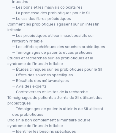
intestins
— Les bons et les mauvais colocataires
— La promesse des probiotiques pour le SII
— Le cas des fibres prébiotiques
Comment les probiotiques agissent sur un intestin
irritable
— Les probiotiques et leur impact positifs sur
l'intestin irritable
— Les effets spécifiques des souches probiotiques
— Témoignages de patients et cas pratiques
Études et recherches sur les probiotiques et le
syndrome de l'intestin irritable
— Études cliniques sur les probiotiques pour le SII
— Effets des souches spécifiques
— Résultats des méta-analyses
— Avis des experts
— Controverses et limites de la recherche
Témoignages de patients atteints de SII utilisant des
probiotiques
— Témoignages de patients atteints de SII utilisant
des probiotiques
Choisir le bon complément alimentaire pour le
syndrome de l'intestin irritable
— Identifier les besoins spécifiques