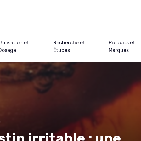
Utilisation et
Recherche et
Produits et
Dosage
Études
Marques
e
tin irritable : une