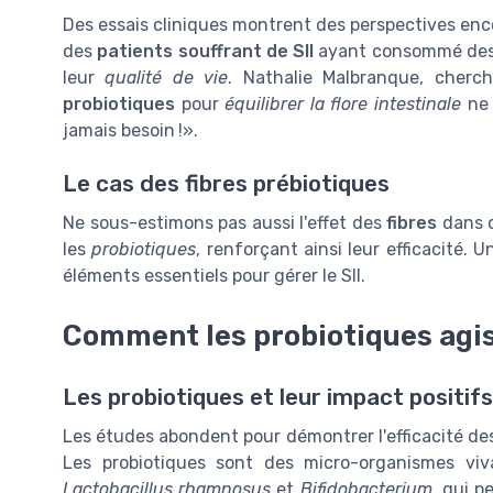
Des essais cliniques montrent des perspectives enco
des
patients souffrant de SII
ayant consommé de
leur
qualité de vie
. Nathalie Malbranque, cherch
probiotiques
pour
équilibrer la flore intestinale
ne 
jamais besoin !».
Le cas des fibres prébiotiques
Ne sous-estimons pas aussi l'effet des
fibres
dans c
les
probiotiques
, renforçant ainsi leur efficacité. 
éléments essentiels pour gérer le SII.
Comment les probiotiques agiss
Les probiotiques et leur impact positifs s
Les études abondent pour démontrer l'efficacité des p
Les probiotiques sont des micro-organismes vi
Lactobacillus rhamnosus
et
Bifidobacterium
, qui p