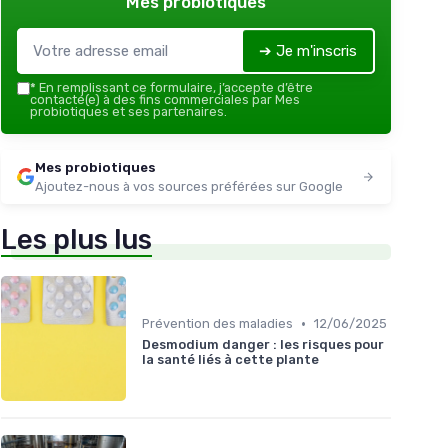
Mes probiotiques
➔ Je m'inscris
*
En remplissant ce formulaire, j’accepte d’être
contacté(e) à des fins commerciales par Mes
probiotiques et ses partenaires.
Mes probiotiques
Ajoutez-nous à vos sources préférées sur Google
Les plus lus
•
Prévention des maladies
12/06/2025
Desmodium danger : les risques pour
la santé liés à cette plante