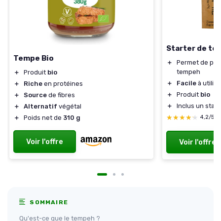
Starter de tem
Tempe Bio
＋
Permet de pro
tempeh
＋
Produit
bio
＋
Facile
à utilis
＋
Riche
en protéines
＋
Produit
bio
＋
Source
de fibres
＋
Inclus un star
＋
Alternatif
végétal
★★★★★
★★★★★
4,2/5
＋
Poids net de
310 g
Voir l'offre
Voir l'offre
SOMMAIRE
Qu'est-ce que le tempeh ?