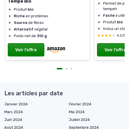
Tempe Bio
＋
Permet de pro
tempeh
＋
Produit
bio
＋
Facile
à utilis
＋
Riche
en protéines
＋
Produit
bio
＋
Source
de fibres
＋
Inclus un star
＋
Alternatif
végétal
★★★★★
★★★★★
4,2/5
＋
Poids net de
310 g
Voir l'offre
Voir l'offre
Les articles par date
Janvier 2024
Février 2024
Mars 2024
Mai 2024
Juin 2024
Juillet 2024
Août 2024
Septembre 2024