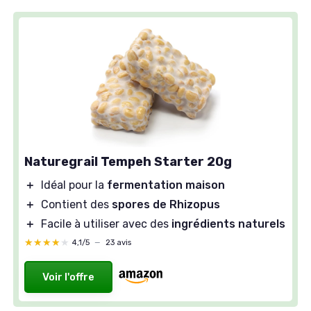
Naturegrail Tempeh Starter 20g
＋
Idéal pour la
fermentation maison
＋
Contient des
spores de Rhizopus
＋
Facile à utiliser avec des
ingrédients naturels
★★★★★
★★★★★
4,1/5
—
23 avis
Voir l'offre