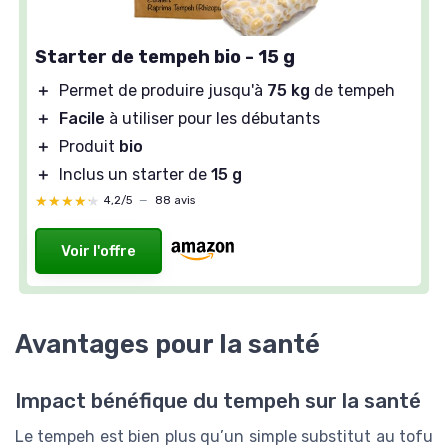
Starter de tempeh bio - 15 g
＋
Permet de produire jusqu'à
75 kg
de tempeh
＋
Facile
à utiliser pour les débutants
＋
Produit
bio
＋
Inclus un starter de
15 g
★★★★★
★★★★★
4,2/5
—
88 avis
Voir l'offre
Avantages pour la santé
Impact bénéfique du tempeh sur la santé
Le tempeh est bien plus qu’un simple substitut au tofu