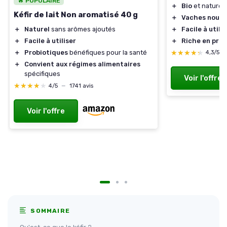
🔥 POPULAIRE
＋
Bio
et naturel
Kéfir de lait Non aromatisé 40 g
＋
Vaches nourri
＋
Facile à utilis
＋
Naturel
sans arômes ajoutés
＋
Riche en prob
＋
Facile à utiliser
★★★★★
★★★★★
＋
Probiotiques
bénéfiques pour la santé
4,3/5
＋
Convient aux régimes alimentaires
spécifiques
Voir l'offre
★★★★★
★★★★★
4/5
—
1741 avis
Voir l'offre
SOMMAIRE