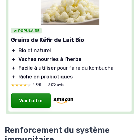
🔥 POPULAIRE
Grains de Kéfir de Lait Bio
＋
Bio
et naturel
＋
Vaches nourries à l’herbe
＋
Facile à utiliser
pour faire du kombucha
＋
Riche en probiotiques
★★★★★
★★★★★
4,3/5
—
2172 avis
Voir l'offre
Renforcement du système
immunitaire