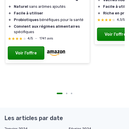
＋
Facile à utilis
＋
Naturel
sans arômes ajoutés
＋
Riche en prob
＋
Facile à utiliser
★★★★★
★★★★★
＋
Probiotiques
bénéfiques pour la santé
4,3/5
＋
Convient aux régimes alimentaires
spécifiques
Voir l'offre
★★★★★
★★★★★
4/5
—
1741 avis
Voir l'offre
Les articles par date
Janvier 2024
Février 2024