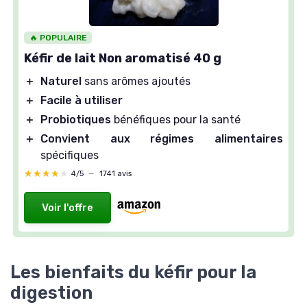
🔥 POPULAIRE
Kéfir de lait Non aromatisé 40 g
＋
Naturel
sans arômes ajoutés
＋
Facile à utiliser
＋
Probiotiques
bénéfiques pour la santé
＋
Convient aux régimes alimentaires
spécifiques
★★★★★
★★★★★
4/5
—
1741 avis
Voir l'offre
Les bienfaits du kéfir pour la
digestion