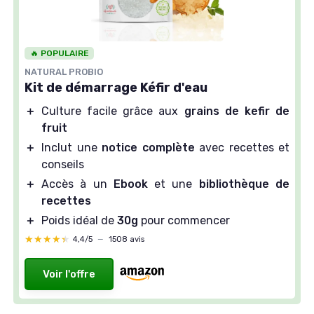
🔥 POPULAIRE
NATURAL PROBIO
Kit de démarrage Kéfir d'eau
＋
Culture facile grâce aux
grains de kefir de
fruit
＋
Inclut une
notice complète
avec recettes et
conseils
＋
Accès à un
Ebook
et une
bibliothèque de
recettes
＋
Poids idéal de
30g
pour commencer
★★★★★
★★★★★
4,4/5
—
1508 avis
Voir l'offre