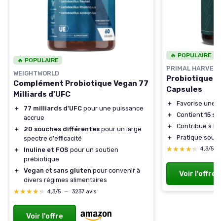
🔥 POPULAIRE
🔥 POPULAIRE
PRIMAL HARVES
WEIGHTWORLD
Probiotiques 
Complément Probiotique Vegan 77
Capsules
Milliards d'UFC
＋
Favorise une f
＋
77 milliards d'UFC
pour une puissance
＋
Contient
15 s
accrue
＋
Contribue à la
＋
20 souches différentes
pour un large
＋
Pratique sous
spectre d'efficacité
★★★★★
★★★★★
4,3/5
＋
Inuline et FOS
pour un soutien
prébiotique
＋
Vegan
et
sans gluten
pour convenir à
Voir l'offre
divers régimes alimentaires
★★★★★
★★★★★
4,3/5
—
3237 avis
Voir l'offre