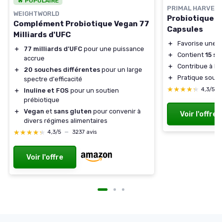
🔥 POPULAIRE
PRIMAL HARVES
WEIGHTWORLD
Probiotiques 
Complément Probiotique Vegan 77
Capsules
Milliards d'UFC
＋
Favorise une f
＋
77 milliards d'UFC
pour une puissance
＋
Contient
15 s
accrue
＋
Contribue à la
＋
20 souches différentes
pour un large
＋
Pratique sous
spectre d'efficacité
★★★★★
★★★★★
4,3/5
＋
Inuline et FOS
pour un soutien
prébiotique
＋
Vegan
et
sans gluten
pour convenir à
Voir l'offre
divers régimes alimentaires
★★★★★
★★★★★
4,3/5
—
3237 avis
Voir l'offre