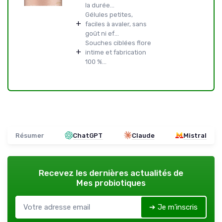
la durée...
Gélules petites,
+
faciles à avaler, sans
goût ni ef...
Souches ciblées flore
+
intime et fabrication
100 %...
Résumer
ChatGPT
Claude
Mistral
Recevez les dernières actualités de
Mes probiotiques
➔ Je m'inscris