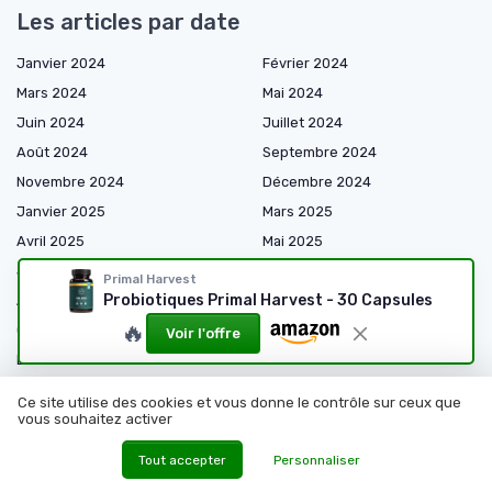
Les articles par date
Janvier 2024
Février 2024
Mars 2024
Mai 2024
Juin 2024
Juillet 2024
Août 2024
Septembre 2024
Novembre 2024
Décembre 2024
Janvier 2025
Mars 2025
Avril 2025
Mai 2025
Juin 2025
Juillet 2025
Primal Harvest
Probiotiques Primal Harvest - 30 Capsules
Août 2025
Septembre 2025
🔥
Octobre 2025
Novembre 2025
Voir l'offre
Décembre 2025
Janvier 2026
Février 2026
Mars 2026
Ce site utilise des cookies et vous donne le contrôle sur ceux que
Avril 2026
Mai 2026
vous souhaitez activer
Juin 2026
Juillet 2026
Tout accepter
Personnaliser
Août 2026