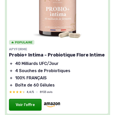
🔥 POPULAIRE
APYFORME
Probio+ Intima - Probiotique Flore Intime
＋
40 Milliards UFC/Jour
＋
4 Souches de Probiotiques
＋
100% FRANÇAIS
＋
Boîte de 60 Gélules
★★★★★
★★★★★
4,4/5
—
8133 avis
Voir l'offre