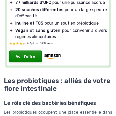
＋
77 milliards d'UFC
pour une puissance accrue
＋
20 souches différentes
pour un large spectre
d'efficacité
＋
Inuline et FOS
pour un soutien prébiotique
＋
Vegan
et
sans gluten
pour convenir à divers
régimes alimentaires
★★★★★
★★★★★
4,3/5
—
3237 avis
Voir l'offre
Les probiotiques : alliés de votre
flore intestinale
Le rôle clé des bactéries bénéfiques
Les probiotiques occupent une place essentielle dans