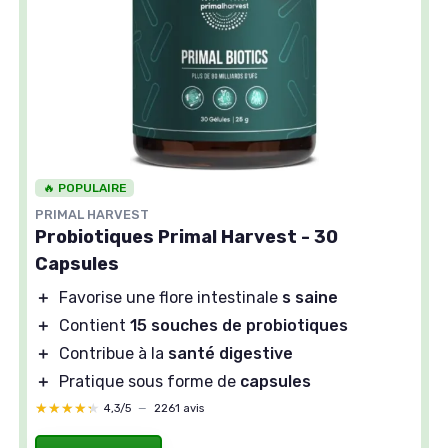
🔥 POPULAIRE
PRIMAL HARVEST
Probiotiques Primal Harvest - 30
Capsules
＋
Favorise une flore intestinale
s saine
＋
Contient
15 souches de probiotiques
＋
Contribue à la
santé digestive
＋
Pratique sous forme de
capsules
★★★★★
★★★★★
4,3/5
—
2261 avis