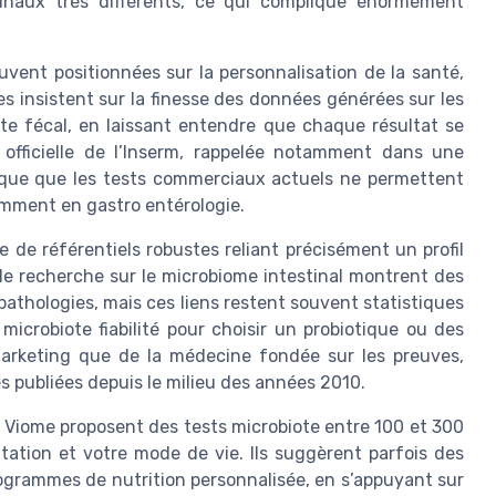
inaux très différents, ce qui complique énormément
vent positionnées sur la personnalisation de la santé,
es insistent sur la finesse des données générées sur les
iote fécal, en laissant entendre que chaque résultat se
n officielle de l’Inserm, rappelée notamment dans une
dique que les tests commerciaux actuels ne permettent
amment en gastro entérologie.
e de référentiels robustes reliant précisément un profil
de recherche sur le microbiome intestinal montrent des
pathologies, mais ces liens restent souvent statistiques
icrobiote fiabilité pour choisir un probiotique ou des
arketing que de la médecine fondée sur les preuves,
 publiées depuis le milieu des années 2010.
Viome proposent des tests microbiote entre 100 et 300
ntation et votre mode de vie. Ils suggèrent parfois des
ogrammes de nutrition personnalisée, en s’appuyant sur