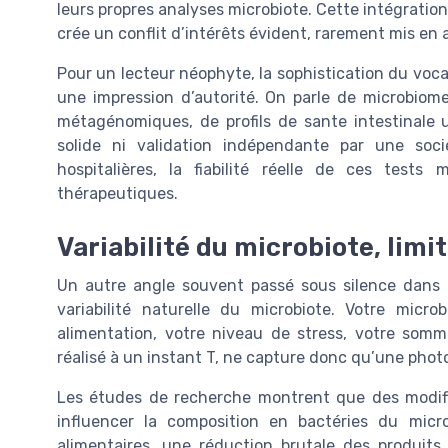
leurs propres analyses microbiote. Cette intégration
crée un conflit d’intérêts évident, rarement mis en 
Pour un lecteur néophyte, la sophistication du vocab
une impression d’autorité. On parle de microbio
métagénomiques, de profils de sante intestinale ul
solide ni validation indépendante par une soc
hospitalières, la fiabilité réelle de ces tests
thérapeutiques.
Variabilité du microbiote, limi
Un autre angle souvent passé sous silence dans le
variabilité naturelle du microbiote. Votre micro
alimentation, votre niveau de stress, votre somm
réalisé à un instant T, ne capture donc qu’une photo
Les études de recherche montrent que des modifi
influencer la composition en bactéries du micr
alimentaires, une réduction brutale des produit