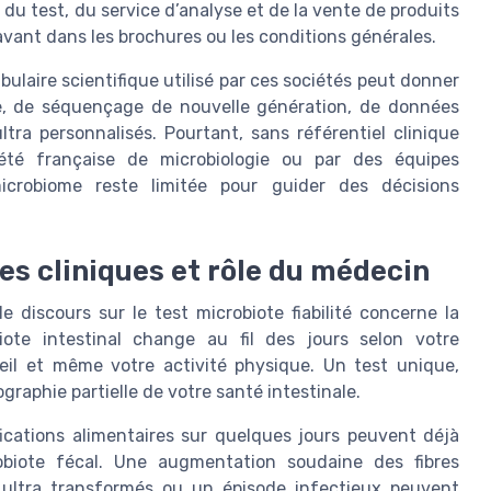
 du test, du service d’analyse et de la vente de produits
avant dans les brochures ou les conditions générales.
ulaire scientifique utilisé par ces sociétés peut donner
me, de séquençage de nouvelle génération, de données
tra personnalisés. Pourtant, sans référentiel clinique
iété française de microbiologie ou par des équipes
 microbiome reste limitée pour guider des décisions
tes cliniques et rôle du médecin
 discours sur le test microbiote fiabilité concerne la
biote intestinal change au fil des jours selon votre
eil et même votre activité physique. Un test unique,
graphie partielle de votre santé intestinale.
cations alimentaires sur quelques jours peuvent déjà
obiote fécal. Une augmentation soudaine des fibres
s ultra transformés ou un épisode infectieux peuvent