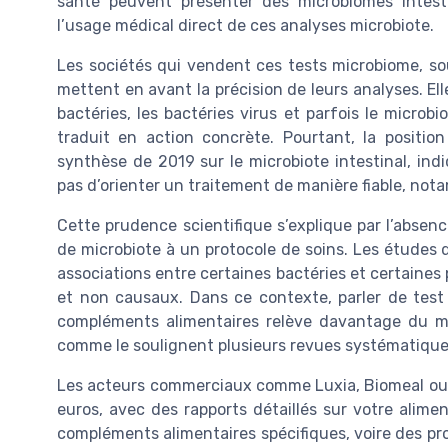
santé peuvent présenter des microbiomes intest
l’usage médical direct de ces analyses microbiote.
Les sociétés qui vendent ces tests microbiome, sou
mettent en avant la précision de leurs analyses. Ell
bactéries, les bactéries virus et parfois le microb
traduit en action concrète. Pourtant, la positio
synthèse de 2019 sur le microbiote intestinal, in
pas d’orienter un traitement de manière fiable, not
Cette prudence scientifique s’explique par l’absenc
de microbiote à un protocole de soins. Les études 
associations entre certaines bactéries et certaines 
et non causaux. Dans ce contexte, parler de test m
compléments alimentaires relève davantage du m
comme le soulignent plusieurs revues systématiques
Les acteurs commerciaux comme Luxia, Biomeal ou 
euros, avec des rapports détaillés sur votre alime
compléments alimentaires spécifiques, voire des pr