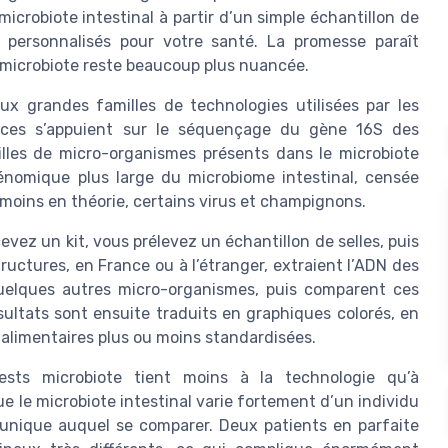
icrobiote intestinal à partir d’un simple échantillon de
s personnalisés pour votre santé. La promesse paraît
de microbiote reste beaucoup plus nuancée.
ux grandes familles de technologies utilisées par les
rvices s’appuient sur le séquençage du gène 16S des
milles de micro-organismes présents dans le microbiote
énomique plus large du microbiome intestinal, censée
 moins en théorie, certains virus et champignons.
cevez un kit, vous prélevez un échantillon de selles, puis
tructures, en France ou à l’étranger, extraient l’ADN des
quelques autres micro-organismes, puis comparent ces
ltats sont ensuite traduits en graphiques colorés, en
alimentaires plus ou moins standardisées.
tests microbiote tient moins à la technologie qu’à
ue le microbiote intestinal varie fortement d’un individu
 » unique auquel se comparer. Deux patients en parfaite