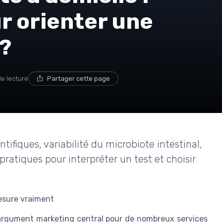
ur orienter une
?
de lecture
Partager cette page
entifiques, variabilité du microbiote intestinal,
pratiques pour interpréter un test et choisir
mesure vraiment
rgument marketing central pour de nombreux services