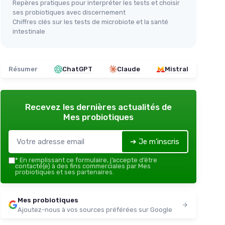
Repères pratiques pour interpréter les tests et choisir
ses probiotiques avec discernement
Chiffres clés sur les tests de microbiote et la santé
intestinale
Résumer
ChatGPT
Claude
Mistral
Recevez les dernières actualités de
Mes probiotiques
➔ Je m'inscris
*
En remplissant ce formulaire, j’accepte d’être
contacté(e) à des fins commerciales par Mes
probiotiques et ses partenaires.
Mes probiotiques
Ajoutez-nous à vos sources préférées sur Google