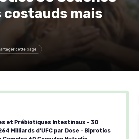
s costauds mais
artager cette page
es et Prébiotiques Intestinaux - 30
64 Milliards d’UFC par Dose - Biprotics
 Complex 60 Capsules Nutralie