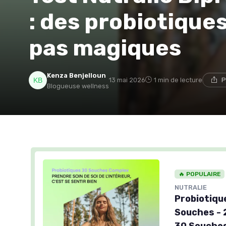
: des probiotique
pas magiques
Kenza Benjelloun
13 mai 2026
1 min de lecture
P
Blogueuse wellness
🔥 POPULAIRE
NUTRALIE
Probiotiqu
Souches - 2
30 Souches