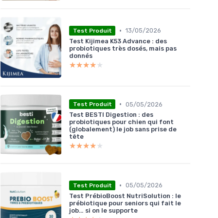
•
13/05/2026
Test Produit
Test Kijimea K53 Advance : des
probiotiques très dosés, mais pas
donnés
★★★★★
★★★★★
•
05/05/2026
Test Produit
Test BESTI Digestion : des
probiotiques pour chien qui font
(globalement) le job sans prise de
tête
★★★★★
★★★★★
•
05/05/2026
Test Produit
Test PrébioBoost NutriSolution : le
prébiotique pour seniors qui fait le
job… si on le supporte