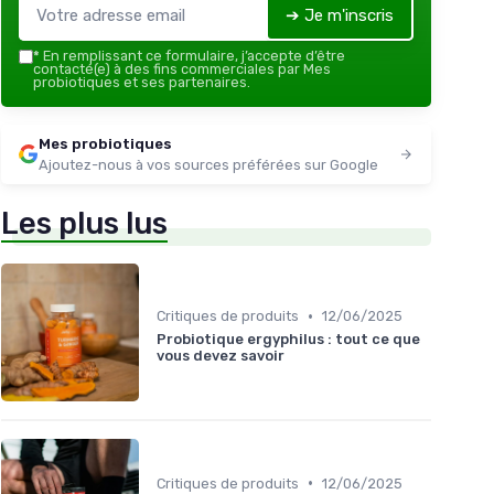
➔ Je m'inscris
*
En remplissant ce formulaire, j’accepte d’être
contacté(e) à des fins commerciales par Mes
probiotiques et ses partenaires.
Mes probiotiques
Ajoutez-nous à vos sources préférées sur Google
Les plus lus
•
Critiques de produits
12/06/2025
Probiotique ergyphilus : tout ce que
vous devez savoir
•
Critiques de produits
12/06/2025