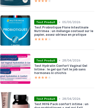
★★★★★
★★★★★
•
05/05/2026
Test Produit
Test Probiotique Flore Intestinale
Nutrimea : un mélange costaud sur le
papier, assez sérieux en pratique
★★★★★
★★★★★
•
28/04/2026
Test Produit
Test Hydralin Confort Vaginal Gel
Intime : le gel qui fait le job sans
hormones ni chichis
★★★★★
★★★★★
•
28/04/2026
Test Produit
Test MiYé Pack confort intime : un
duo probiotiques + gel qui fait