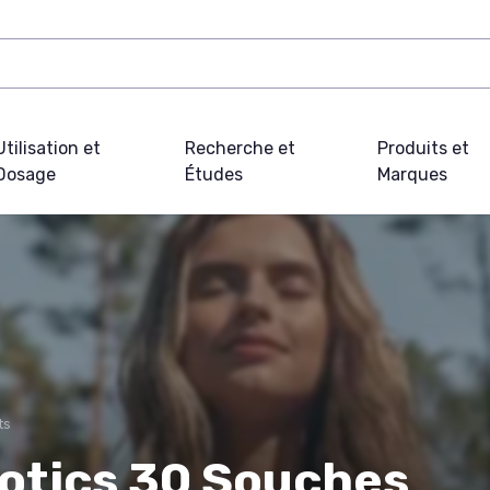
Utilisation et
Recherche et
Produits et
Dosage
Études
Marques
ts
rotics 30 Souches