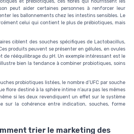
tiques et prébiotiques, ces fibres qui nourrissent les
ison peut aider certaines personnes à renforcer leur
enter les ballonnements chez les intestins sensibles. Le
cément celui qui contient le plus de prébiotiques, mais
aires ciblent des souches spécifiques de Lactobacillus,
Ces produits peuvent se présenter en gélules, en ovules
t de rééquilibrage du pH. Un exemple intéressant est le
 illustre bien la tendance à combiner probiotiques, soins
 souches probiotiques listées, le nombre d’UFC par souche
ue flore destiné à la sphère intime n’aura pas les mêmes
 même si les deux revendiquent un effet sur le système
ose sur la cohérence entre indication, souches, forme
comment trier le marketing des