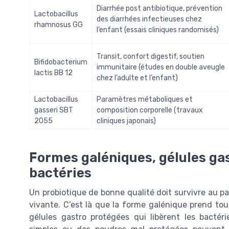
Diarrhée post antibiotique, prévention
Lactobacillus
des diarrhées infectieuses chez
rhamnosus GG
l’enfant (essais cliniques randomisés)
Transit, confort digestif, soutien
Bifidobacterium
immunitaire (études en double aveugle
lactis BB 12
chez l’adulte et l’enfant)
Lactobacillus
Paramètres métaboliques et
gasseri SBT
composition corporelle (travaux
2055
cliniques japonais)
Formes galéniques, gélules gas
bactéries
Un probiotique de bonne qualité doit survivre au pa
vivante. C’est là que la forme galénique prend tou
gélules gastro protégées qui libèrent les bactéri