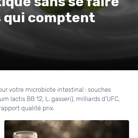
ique sans se faire
es qui comptent
ur votre microbiote intestinal : souches
 lactis BB 12, L. gasseri), milliards d’UFC,
rapport qualité prix.