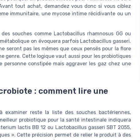
 Avant tout achat, demandez vous donc si vous ciblez
stème immunitaire, une mycose intime récidivante ou un
ers des souches comme Lactobacillus rhamnosus GG ou
 métabolique on évoquera parfois Lactobacillus gasseri.
e ne seront pas les mêmes que ceux pensés pour la flore
e genre. Cette logique vaut aussi pour les probiotiques
ne personne constipée mais aggraver les gaz chez une
crobiote : comment lire une
 à examiner reste la liste des souches bactériennes,
lleur probiotique pour la santé intestinale indiquera
terium lactis BB 12 ou Lactobacillus gasseri SBT 2055,
es ». Cette précision permet de relier le produit à des