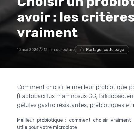
Choisir un probiot
avoir : les critèr
vraiment
13 mai 2026
12 min de lecture
Partager cette page
Comment choisir le meilleur probiotique po
(Lactobacillus rhamnosus GG, Bifidobacterium
gélules gastro résistantes, prébiotiques et 
Meilleur probiotique : comment choisir vraiment
utile pour votre microbiote