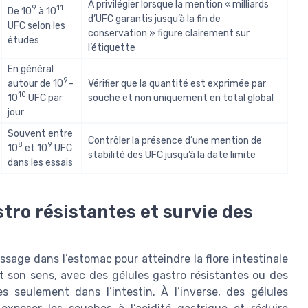
À privilégier lorsque la mention « milliards
9
11
De 10
à 10
d’UFC garantis jusqu’à la fin de
UFC selon les
conservation » figure clairement sur
études
l’étiquette
En général
9
autour de 10
–
Vérifier que la quantité est exprimée par
10
10
UFC par
souche et non uniquement en total global
jour
Souvent entre
Contrôler la présence d’une mention de
8
9
10
et 10
UFC
stabilité des UFC jusqu’à la date limite
dans les essais
tro résistantes et survie des
ssage dans l’estomac pour atteindre la flore intestinale
t son sens, avec des gélules gastro résistantes ou des
es seulement dans l’intestin. À l’inverse, des gélules