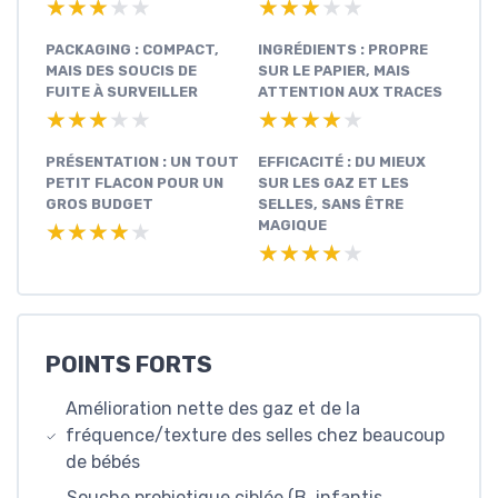
★★★★★
★★★★★
★★★★★
★★★★★
PACKAGING : COMPACT,
INGRÉDIENTS : PROPRE
MAIS DES SOUCIS DE
SUR LE PAPIER, MAIS
FUITE À SURVEILLER
ATTENTION AUX TRACES
★★★★★
★★★★★
★★★★★
★★★★★
PRÉSENTATION : UN TOUT
EFFICACITÉ : DU MIEUX
PETIT FLACON POUR UN
SUR LES GAZ ET LES
GROS BUDGET
SELLES, SANS ÊTRE
MAGIQUE
★★★★★
★★★★★
★★★★★
★★★★★
POINTS FORTS
Amélioration nette des gaz et de la
fréquence/texture des selles chez beaucoup
de bébés
Souche probiotique ciblée (B. infantis