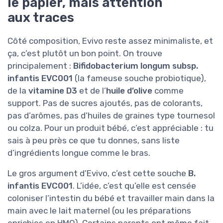
le papier, mais attention
aux traces
Côté composition, Evivo reste assez minimaliste, et
ça, c’est plutôt un bon point. On trouve
principalement :
Bifidobacterium longum subsp.
infantis EVC001
(la fameuse souche probiotique),
de la
vitamine D3
et de l’
huile d’olive
comme
support. Pas de sucres ajoutés, pas de colorants,
pas d’arômes, pas d’huiles de graines type tournesol
ou colza. Pour un produit bébé, c’est appréciable : tu
sais à peu près ce que tu donnes, sans liste
d’ingrédients longue comme le bras.
Le gros argument d’Evivo, c’est cette souche
B.
infantis EVC001
. L’idée, c’est qu’elle est censée
coloniser l’intestin du bébé et travailler main dans la
main avec le lait maternel (ou les préparations
enrichies en HMO). Certains parents ont même fait