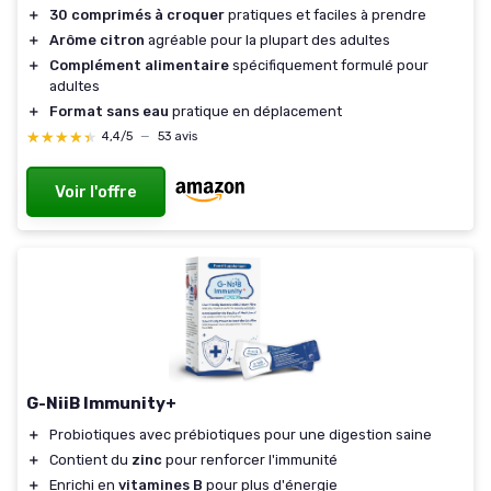
＋
30 comprimés à croquer
pratiques et faciles à prendre
＋
Arôme citron
agréable pour la plupart des adultes
＋
Complément alimentaire
spécifiquement formulé pour
adultes
＋
Format sans eau
pratique en déplacement
★★★★★
★★★★★
4,4/5
—
53 avis
Voir l'offre
G-NiiB Immunity+
＋
Probiotiques avec prébiotiques pour une digestion saine
＋
Contient du
zinc
pour renforcer l'immunité
＋
Enrichi en
vitamines B
pour plus d'énergie