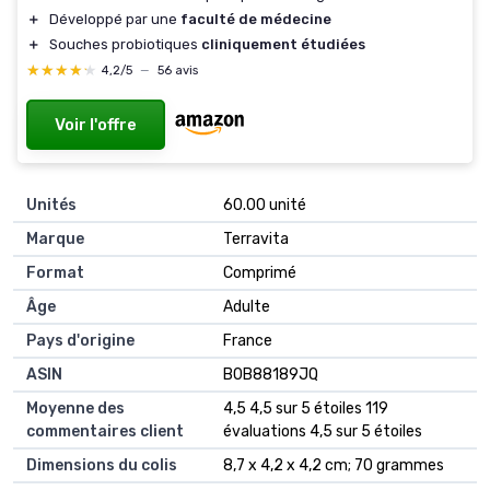
＋
Développé par une
faculté de médecine
＋
Souches probiotiques
cliniquement étudiées
★★★★★
★★★★★
4,2/5
—
56 avis
Voir l'offre
Unités
‎60.00 unité
Marque
‎Terravita
Format
‎Comprimé
Âge
‎Adulte
Pays d'origine
‎France
ASIN
B0B88189JQ
Moyenne des
4,5 4,5 sur 5 étoiles 119
commentaires client
évaluations 4,5 sur 5 étoiles
Dimensions du colis
8,7 x 4,2 x 4,2 cm; 70 grammes