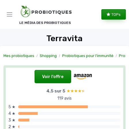
Panneau de gestion des cookies
TOPs
LE MÉDIA DES PROBIOTIQUES
Terravita
Mes probiotiques
Shopping
Probiotiques pour l’immunité
Probiotiq
Voir l'offre
4,5 sur 5
★★★★★
★★★★★
119 avis
5 ★
4 ★
3 ★
2 ★