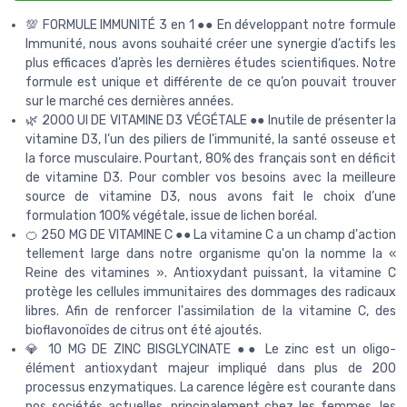
💯 FORMULE IMMUNITÉ 3 en 1 ●● En développant notre formule
Immunité, nous avons souhaité créer une synergie d’actifs les
plus efficaces d’après les dernières études scientifiques. Notre
formule est unique et différente de ce qu’on pouvait trouver
sur le marché ces dernières années.
🌿 2000 UI DE VITAMINE D3 VÉGÉTALE ●● Inutile de présenter la
vitamine D3, l’un des piliers de l'immunité, la santé osseuse et
la force musculaire. Pourtant, 80% des français sont en déficit
de vitamine D3. Pour combler vos besoins avec la meilleure
source de vitamine D3, nous avons fait le choix d’une
formulation 100% végétale, issue de lichen boréal.
🍊 250 MG DE VITAMINE C ●● La vitamine C a un champ d'action
tellement large dans notre organisme qu'on la nomme la «
Reine des vitamines ». Antioxydant puissant, la vitamine C
protège les cellules immunitaires des dommages des radicaux
libres. Afin de renforcer l'assimilation de la vitamine C, des
bioflavonoïdes de citrus ont été ajoutés.
💎 10 MG DE ZINC BISGLYCINATE ●● Le zinc est un oligo-
élément antioxydant majeur impliqué dans plus de 200
processus enzymatiques. La carence légère est courante dans
nos sociétés actuelles, principalement chez les femmes, les