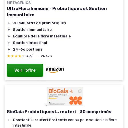
METAGENICS
UltraFlora Immune - Probiotiques et Soutien
Immunitaire
＋
30 milliards de probiotiques
＋
Soutien immunitaire
＋
Équilibre de la flore intestinale
＋
Soutien intestinal
＋
24-66 portions
★★★★★
★★★★★
4,3/5
—
24 avis
Voir l'offre
BioGaia Probiotiques L. reuteri - 30 comprimés
＋
Contient L. reuteri Protectis
connu pour soutenir la flore
intestinale