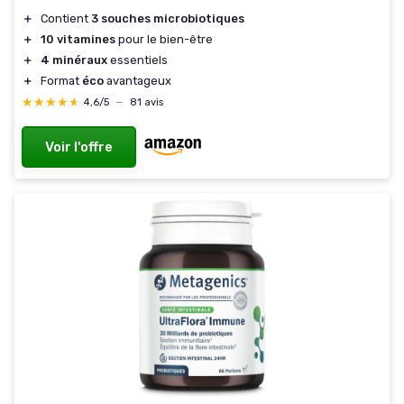
＋
Contient
3 souches microbiotiques
＋
10 vitamines
pour le bien-être
＋
4 minéraux
essentiels
＋
Format
éco
avantageux
★★★★★
★★★★★
4,6/5
—
81 avis
Voir l'offre