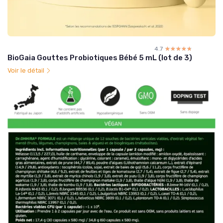
4.7
☆☆☆☆☆
★★★★★
BioGaia Gouttes Probiotiques Bébé 5 mL (lot de 3)
Voir le détail