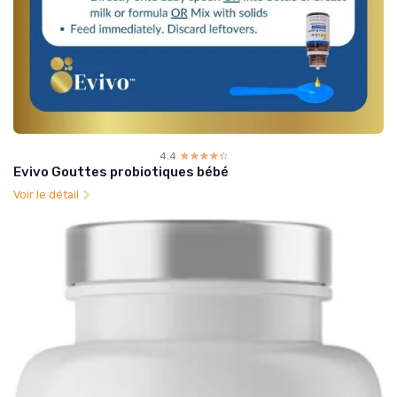
4.4
☆☆☆☆☆
★★★★★
Evivo Gouttes probiotiques bébé
Voir le détail