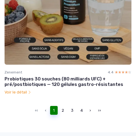
Zenement
4.4
☆☆☆☆☆
★★★★★
Probiotiques 30 souches (80 milliards UFC) +
pré/postbiotiques — 120 gélules gastro-résistantes
Voir le détail
‹‹
‹
1
2
3
4
›
››