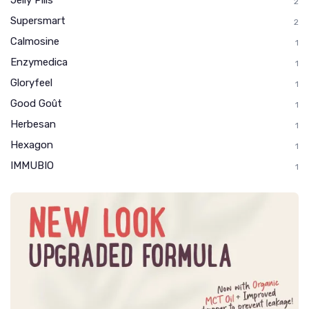
Jelly Pills
2
Supersmart
2
Calmosine
1
Enzymedica
1
Gloryfeel
1
Good Goût
1
Herbesan
1
Hexagon
1
IMMUBIO
1