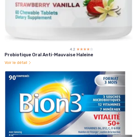
4.2
☆☆☆☆☆
★★★★★
Probiotique Oral Anti-Mauvaise Haleine
Voir le détail