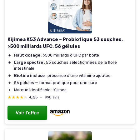
Kijimea K53 Advance – Probiotique 53 souches,
>500 milliards UFC, 56 gélules
＋
Haut dosage
: >500 milliards d'UFC par boîte
＋
Large spectre
: 53 souches sélectionnées de la flore
intestinale
＋
Biotine incluse
: présence d'une vitamine ajoutée
＋
56 gélules — format pratique pour une cure
＋
Marque identifiable : Kijimea
★★★★★
★★★★★
4,3/5
—
998 avis
Voir l'offre