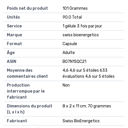
Poids net du produit
‎101 Grammes
Unités
‎90.0 Total
Service
‎1 gélule 3 fois par jour
Marque
‎swiss bioenergetics
Format
‎Capsule
Âge
‎Adulte
ASIN
B07N1SQC21
Moyenne des
4,6 4,6 sur 5 étoiles 633
commentaires client
évaluations 4,6 sur 5 étoiles
Production
Non
interrompue par le
fabricant
Dimensions du produit
8 x 2 x 11 cm; 70 grammes
(L x l x h)
Fabricant
Swiss BioEnergetics