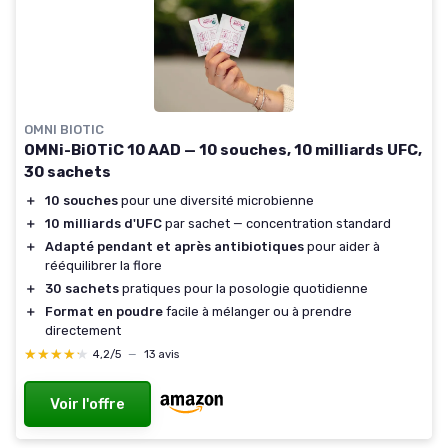
OMNI BIOTIC
OMNi-BiOTiC 10 AAD — 10 souches, 10 milliards UFC,
30 sachets
＋
10 souches
pour une diversité microbienne
＋
10 milliards d'UFC
par sachet — concentration standard
＋
Adapté pendant et après antibiotiques
pour aider à
rééquilibrer la flore
＋
30 sachets
pratiques pour la posologie quotidienne
＋
Format en poudre
facile à mélanger ou à prendre
directement
★★★★★
★★★★★
4,2/5
—
13 avis
Voir l'offre