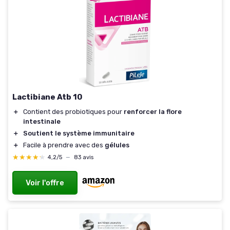
Lactibiane Atb 10
＋
Contient des probiotiques pour
renforcer la flore
intestinale
＋
Soutient le système immunitaire
＋
Facile à prendre avec des
gélules
★★★★★
★★★★★
4,2/5
—
83 avis
Voir l'offre