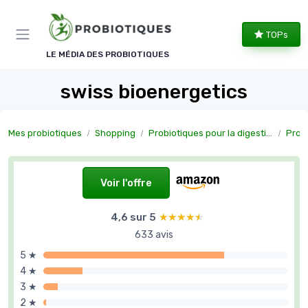
Panneau de gestion des cookies
TOPs
LE MÉDIA DES PROBIOTIQUES
swiss bioenergetics
Mes probiotiques
Shopping
Probiotiques pour la digestion
Probiot
Voir l'offre
4,6 sur 5
★★★★★
★★★★★
633 avis
5 ★
4 ★
3 ★
2 ★