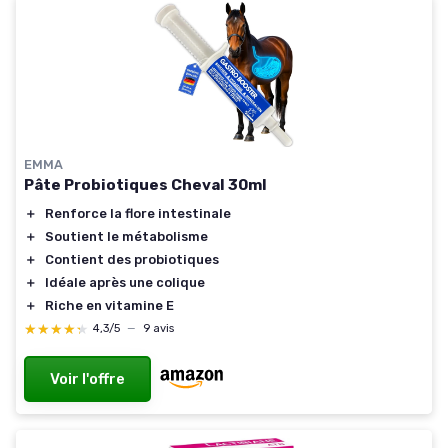
EMMA
Pâte Probiotiques Cheval 30ml
＋
Renforce la flore intestinale
＋
Soutient le métabolisme
＋
Contient des probiotiques
＋
Idéale après une colique
＋
Riche en vitamine E
★★★★★
★★★★★
4,3/5
—
9 avis
Voir l'offre