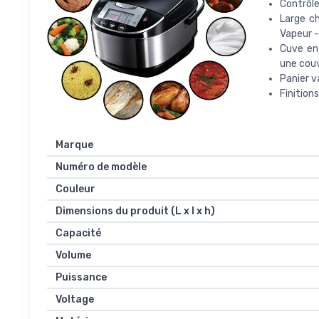
Contrôle
Large ch
Vapeur -
Cuve en 
une couv
Panier v
Finitions
Marque
Numéro de modèle
Couleur
Dimensions du produit (L x l x h)
Capacité
Volume
Puissance
Voltage