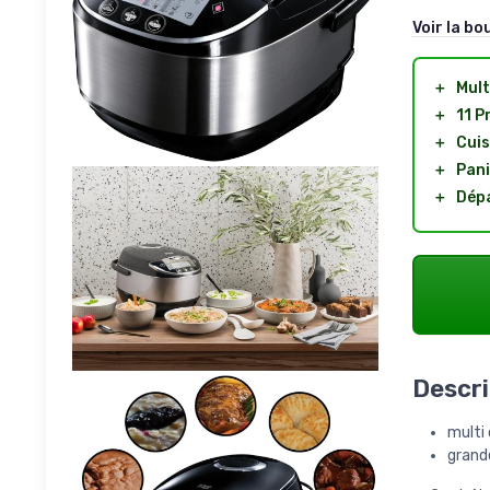
Voir la bo
＋
Mult
＋
11 
＋
Cuis
＋
Pani
＋
Dépa
Descri
multi 
grande