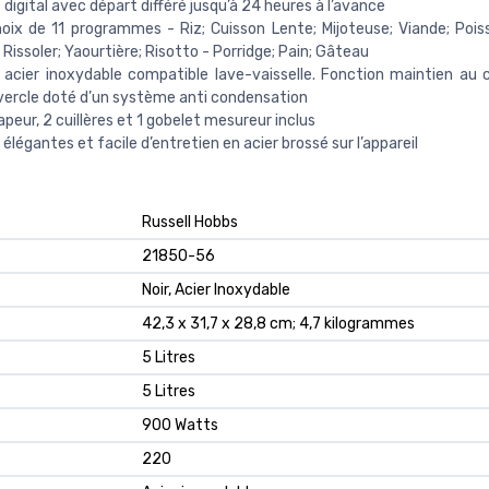
 digital avec départ différé jusqu’à 24 heures à l’avance
oix de 11 programmes - Riz; Cuisson Lente; Mijoteuse; Viande; Pois
 Rissoler; Yaourtière; Risotto - Porridge; Pain; Gâteau
acier inoxydable compatible lave-vaisselle. Fonction maintien au
ercle doté d’un système anti condensation
apeur, 2 cuillères et 1 gobelet mesureur inclus
 élégantes et facile d’entretien en acier brossé sur l’appareil
‎Russell Hobbs
‎21850-56
‎Noir, Acier Inoxydable
‎42,3 x 31,7 x 28,8 cm; 4,7 kilogrammes
‎5 Litres
‎5 Litres
‎900 Watts
‎220