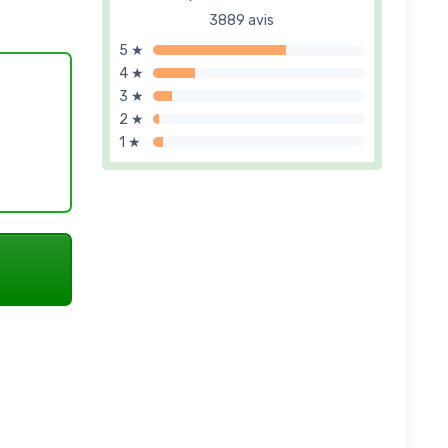
3889 avis
5 ★
4 ★
3 ★
2 ★
1 ★