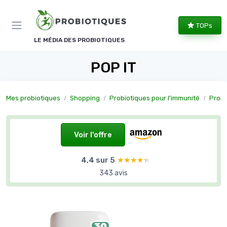
Panneau de gestion des cookies
TOPs
LE MÉDIA DES PROBIOTIQUES
POP IT
Mes probiotiques
Shopping
Probiotiques pour l’immunité
Probiotiq
Voir l'offre
4,4 sur 5
★★★★★
★★★★★
343 avis