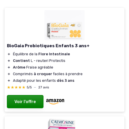
BioGaia Probiotiques Enfants 3 ans+
＋
Équilibre de la
Flore Intestinale
＋
Contient
L - reuteri Protectis
＋
Arôme
Fraise agréable
＋
Comprimés
à croquer
faciles à prendre
＋
Adapté pour les enfants
dès 3 ans
★★★★★
★★★★★
5/5
—
27 avis
Voir l'offre