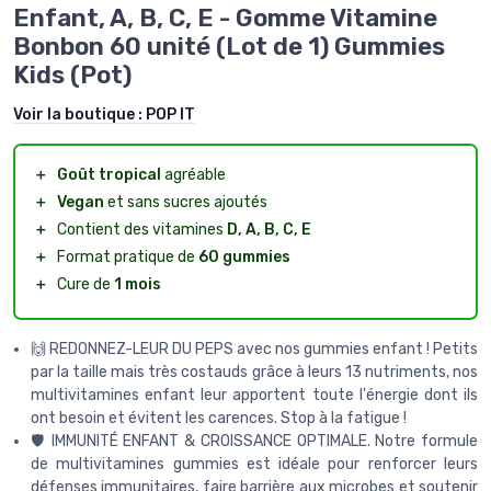
Enfant, A, B, C, E - Gomme Vitamine
Bonbon 60 unité (Lot de 1) Gummies
Kids (Pot)
Voir la boutique :
POP IT
＋
Goût tropical
agréable
＋
Vegan
et sans sucres ajoutés
＋
Contient des vitamines
D, A, B, C, E
＋
Format pratique de
60 gummies
＋
Cure de
1 mois
🙌 REDONNEZ-LEUR DU PEPS avec nos gummies enfant ! Petits
par la taille mais très costauds grâce à leurs 13 nutriments, nos
multivitamines enfant leur apportent toute l'énergie dont ils
ont besoin et évitent les carences. Stop à la fatigue !
🛡️ IMMUNITÉ ENFANT & CROISSANCE OPTIMALE. Notre formule
de multivitamines gummies est idéale pour renforcer leurs
défenses immunitaires, faire barrière aux microbes et soutenir