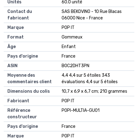
Unités
‎60.0 unité
Contact du
‎SAS BEKOVINO - 10 Rue Blacas
fabricant
06000 Nice - France
Marque
‎POP IT
Format
‎Gommeux
Âge
‎Enfant
Pays d'origine
‎France
ASIN
B0C2DHT3PN
Moyenne des
4,4 4,4 sur 5 étoiles 343
commentaires client
évaluations 4,4 sur 5 étoiles
Dimensions du colis
10,7 x 6,9 x 6,7 cm; 210 grammes
Fabricant
POP IT
Référence
POPI-MULTIA-GU01
constructeur
Pays d'origine
France
Marque
POP IT