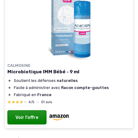
CALMOSINE
Microbiotique IMM Bébé - 9 ml
＋
Soutient les défenses
naturelles
＋
Facile à administrer avec
flacon compte-gouttes
＋
Fabriqué en
France
★★★★★
★★★★★
4/5
—
51 avis
Voir l'offre