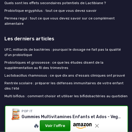
Quels sont les effets secondaires potentiels de Lactibiane ?
Probiotique ergyphilus : tout ce que vous devez savoir
Permea regul : tout ce que vous devez savoir sur ce complément
alimentaire
Les derniers articles
UFC, milliards de bactéries : pourquoi le dosage ne fait pas la qualité
d'un probiotique
Probiotiques et grossesse : ce que les études disent de la
supplémentation au fil des trimestres
Lactobacillus rhamnosus : ce que dix ans d'essais cliniques ont prouvé
Rentrée scolaire : préparer les défenses immunitaires de votre enfant
dès l'été
Multi bifidus : comment choisir et utiliser les bifidobactéries au quotidien
Mes probiotiques
POP IT
Gummies Multivitamines Enfants et Ados - Vegan - Sans Sucres
🔥
Voir l'offre