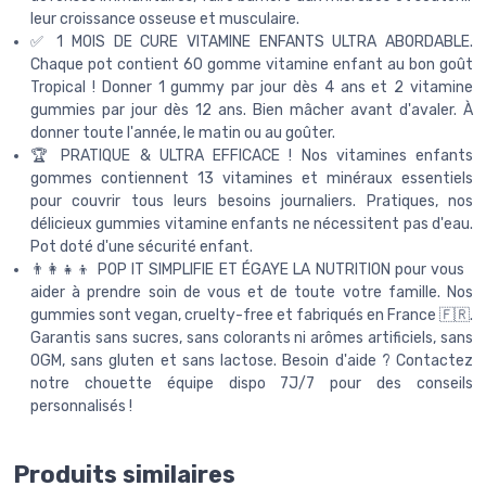
leur croissance osseuse et musculaire.
✅ 1 MOIS DE CURE VITAMINE ENFANTS ULTRA ABORDABLE.
Chaque pot contient 60 gomme vitamine enfant au bon goût
Tropical ! Donner 1 gummy par jour dès 4 ans et 2 vitamine
gummies par jour dès 12 ans. Bien mâcher avant d'avaler. À
donner toute l'année, le matin ou au goûter.
🏆 PRATIQUE & ULTRA EFFICACE ! Nos vitamines enfants
gommes contiennent 13 vitamines et minéraux essentiels
pour couvrir tous leurs besoins journaliers. Pratiques, nos
délicieux gummies vitamine enfants ne nécessitent pas d'eau.
Pot doté d'une sécurité enfant.
👨‍👩‍👧‍👦 POP IT SIMPLIFIE ET ÉGAYE LA NUTRITION pour vous
aider à prendre soin de vous et de toute votre famille. Nos
gummies sont vegan, cruelty-free et fabriqués en France 🇫🇷.
Garantis sans sucres, sans colorants ni arômes artificiels, sans
OGM, sans gluten et sans lactose. Besoin d'aide ? Contactez
notre chouette équipe dispo 7J/7 pour des conseils
personnalisés !
Produits similaires