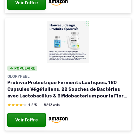
Voir l'offre
🔥 POPULAIRE
GLORYFEEL
Probivia Probiotique Ferments Lactiques, 180
Capsules Végétaliens, 22 Souches de Bactéries
avec Lactobacillus & Bifidobacterium pour la Flore
Intestinale, 10 Milliards UFC, Complément
★★★★★
★★★★★
4,2/5
—
8243 avis
Alimentaire
Voir l'offre