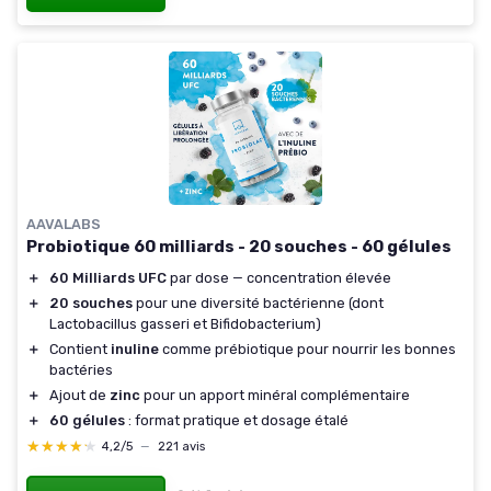
AAVALABS
Probiotique 60 milliards - 20 souches - 60 gélules
＋
60 Milliards UFC
par dose — concentration élevée
＋
20 souches
pour une diversité bactérienne (dont
Lactobacillus gasseri et Bifidobacterium)
＋
Contient
inuline
comme prébiotique pour nourrir les bonnes
bactéries
＋
Ajout de
zinc
pour un apport minéral complémentaire
＋
60 gélules
: format pratique et dosage étalé
★★★★★
★★★★★
4,2/5
—
221 avis