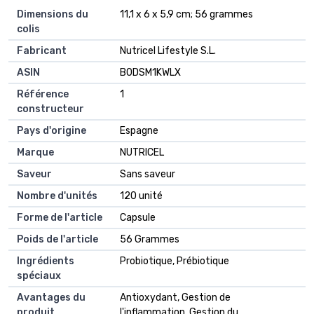
Dimensions du
11,1 x 6 x 5,9 cm; 56 grammes
colis
Fabricant
Nutricel Lifestyle S.L.
ASIN
B0DSM1KWLX
Référence
1
constructeur
Pays d'origine
Espagne
Marque
NUTRICEL
Saveur
Sans saveur
Nombre d'unités
120 unité
Forme de l'article
Capsule
Poids de l'article
56 Grammes
Ingrédients
Probiotique, Prébiotique
spéciaux
Avantages du
Antioxydant, Gestion de
produit
l'inflammation, Gestion du