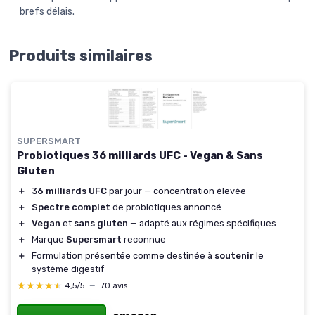
brefs délais.
Produits similaires
SUPERSMART
Probiotiques 36 milliards UFC - Vegan & Sans
Gluten
＋
36 milliards UFC
par jour — concentration élevée
＋
Spectre complet
de probiotiques annoncé
＋
Vegan
et
sans gluten
— adapté aux régimes spécifiques
＋
Marque
Supersmart
reconnue
＋
Formulation présentée comme destinée à
soutenir
le
système digestif
★★★★★
★★★★★
4,5/5
—
70 avis