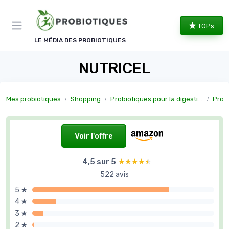
Panneau de gestion des cookies
TOPs
LE MÉDIA DES PROBIOTIQUES
NUTRICEL
Mes probiotiques
Shopping
Probiotiques pour la digestion
Probioti
Voir l'offre
4,5 sur 5
★★★★★
★★★★★
522 avis
5 ★
4 ★
3 ★
2 ★