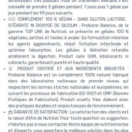
antioxydant très puissant. Pour un traitement efficace, il est
conseillé de prendre 3 gélules pendant 7 jours puis 1 gélule par
jour pendant les 99 jours suivants.
🧘🏻‍♀️ COMPLÉMENT 100 % VÉGAN – SANS GLUTEN, LACTOSE,
STÉARATE NI DIOXYDE DE SILICIUM : Probione Balance, de la
gamme TOP LINE de Nutricel, se présente en gélules 100 %
végétales, petites et faciles à avaler. Sa formulation minimise
les agents agglomérants, réduit l’irritation intestinale et
optimise l’absorption. Les gélules à libération retardée
améliorent la digestion. Produit sans OGM, édulcorants ni
colorants, garantissant pureté et haute qualité.
🥇 PRODUIT CERTIFIÉ ET AUX INGRÉDIENTS BREVETÉS :
Probione Balance est un complément 100% naturel fabriqué
dans des laboratoires nationaux de premier niveau qui
respectent les normes strictes nationales et européennes, en
suivant les processus de fabrication ISO 9001 et GMP (Bonnes
Pratiques de Fabrication). Produit cruelty free, élaboré avec
des pratiques durables et respectueuses de l’environnement.
📩 GARANTIE DE SATISFACTION : La satisfaction des clients est
la raison d’être de Nutricel. Pour toute question ou suggestion,
n’hésitez pas à nous contacter. Notre équipe de nutritionnistes
et d’experts vous apportera la meilleure solution dans les plus