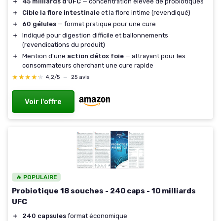
＋
45 milliards d'UFC
— concentration élevée de probiotiques
＋
Cible la flore intestinale
et la flore intime (revendiqué)
＋
60 gélules
— format pratique pour une cure
＋
Indiqué pour digestion difficile et ballonnements
(revendications du produit)
＋
Mention d'une
action détox foie
— attrayant pour les
consommateurs cherchant une cure rapide
★★★★★
★★★★★
4,2/5
—
25 avis
Voir l'offre
🔥 POPULAIRE
Probiotique 18 souches - 240 caps - 10 milliards
UFC
＋
240 capsules
format économique