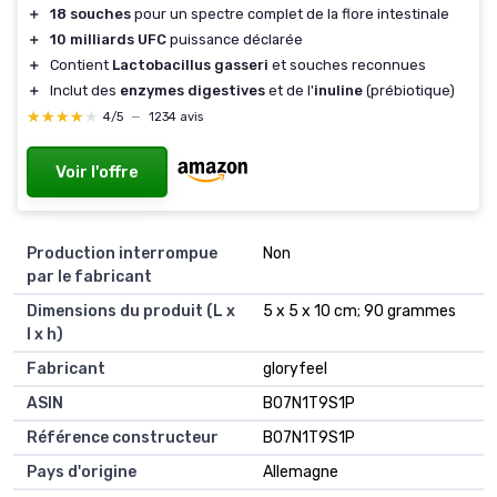
＋
18 souches
pour un spectre complet de la flore intestinale
＋
10 milliards UFC
puissance déclarée
＋
Contient
Lactobacillus gasseri
et souches reconnues
＋
Inclut des
enzymes digestives
et de l'
inuline
(prébiotique)
★★★★★
★★★★★
4/5
—
1234 avis
Voir l'offre
Production interrompue
Non
par le fabricant
Dimensions du produit (L x
5 x 5 x 10 cm; 90 grammes
l x h)
Fabricant
gloryfeel
ASIN
B07N1T9S1P
Référence constructeur
B07N1T9S1P
Pays d'origine
Allemagne