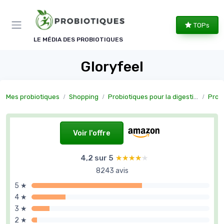
Panneau de gestion des cookies
TOPs
LE MÉDIA DES PROBIOTIQUES
Gloryfeel
Mes probiotiques
Shopping
Probiotiques pour la digestion
Probioti
Voir l'offre
4,2 sur 5
★★★★★
★★★★★
8243 avis
5 ★
4 ★
3 ★
2 ★