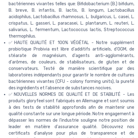
bactériennes vivantes telles que: Bifidobacterium (B.) bifidum,
B. breve, B. infantis, B. lactis, B. longum, Lactobacillus
acidophilus, Lactobacillus rhamnosus, L. bulgaricus, L. casei, L.
crispatus, L. gasseri, L. paracasei, L. plantarum, L. reuteri, L.
salivarius, L. fermentum, Lactococcus lactis, Streptococcus
thermophilus.
✅HAUTE QUALITÉ ET 100% VÉGÉTAL - Notre supplément
probiotique Probivia est libre d'additifs artificiels, d'OGM, de
stéarate de magnésium, d'agents anti-agglomérants,
d'arômes, de couleurs, de stabilisateurs, de gluten et de
conservateurs. Testé de manière scientifique par des
laboratoires indépendants pour garantir le nombre de cultures
bactériennes vivantes (CFU - colony forming units), la pureté
des ingrédients et l'absence de substances nocives.
✅NOUVELLES NORMES DE QUALITÉ ET DE STABILITÉ - Les
produits gloryfeel sont fabriqués en Allemagne et sont soumis
à des tests de stabilité approfondis afin de maintenir une
qualité constante sur une longue période. Notre engagement à
dépasser les normes de l'industrie souligne notre position de
leader en matière d'assurance qualité. Découvrez nos
certificats d'analyse pour plus de transparence et de