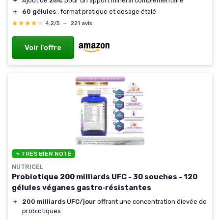
＋
Ajout de
zinc
pour un apport minéral complémentaire
＋
60 gélules
: format pratique et dosage étalé
★★★★★
★★★★★
4,2/5
—
221 avis
Voir l'offre
⭐ TRÈS BIEN NOTÉ
NUTRICEL
Probiotique 200 milliards UFC - 30 souches - 120
gélules véganes gastro‑résistantes
＋
200 milliards UFC/jour
offrant une concentration élevée de
probiotiques