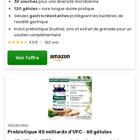
＋
30 souches
pour une diversité microbienne
＋
120 gélules
= cure longue durée pratique
＋
Gélules
gastro‑résistantes
protégeant les bactéries de
l'acidité gastrique
＋
Inclut prébiotique (inuline), zinc et extrait de grenade pour un
soutien complémentaire
★★★★★
★★★★★
4,5/5
—
522 avis
Voir l'offre
GRANIONS
Probiotique 45 milliards d'UFC - 60 gélules