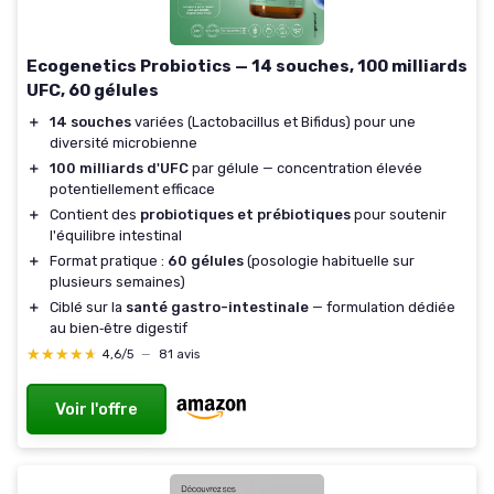
Ecogenetics Probiotics — 14 souches, 100 milliards
UFC, 60 gélules
＋
14 souches
variées (Lactobacillus et Bifidus) pour une
diversité microbienne
＋
100 milliards d'UFC
par gélule — concentration élevée
potentiellement efficace
＋
Contient des
probiotiques et prébiotiques
pour soutenir
l'équilibre intestinal
＋
Format pratique :
60 gélules
(posologie habituelle sur
plusieurs semaines)
＋
Ciblé sur la
santé gastro-intestinale
— formulation dédiée
au bien‑être digestif
★★★★★
★★★★★
4,6/5
—
81 avis
Voir l'offre