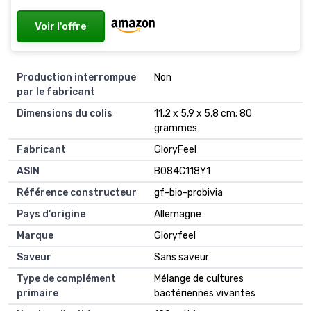
Voir l'offre
Production interrompue
Non
par le fabricant
Dimensions du colis
11,2 x 5,9 x 5,8 cm; 80
grammes
Fabricant
GloryFeel
ASIN
B084C118Y1
Référence constructeur
gf-bio-probivia
Pays d'origine
Allemagne
Marque
Gloryfeel
Saveur
Sans saveur
Type de complément
Mélange de cultures
primaire
bactériennes vivantes