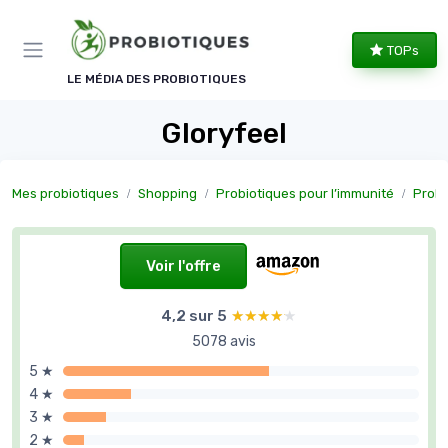
Panneau de gestion des cookies
TOPs
LE MÉDIA DES PROBIOTIQUES
Gloryfeel
Mes probiotiques
Shopping
Probiotiques pour l’immunité
Probiotiq
Voir l'offre
4,2 sur 5
★★★★★
★★★★★
5078 avis
5 ★
4 ★
3 ★
2 ★