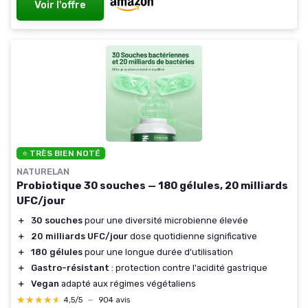
Voir l'offre
⭐ TRÈS BIEN NOTÉ
NATURELAN
Probiotique 30 souches — 180 gélules, 20 milliards
UFC/jour
＋
30 souches
pour une diversité microbienne élevée
＋
20 milliards UFC/jour
dose quotidienne significative
＋
180 gélules
pour une longue durée d'utilisation
＋
Gastro-résistant
: protection contre l'acidité gastrique
＋
Vegan
adapté aux régimes végétaliens
★★★★★
★★★★★
4,5/5
—
904 avis