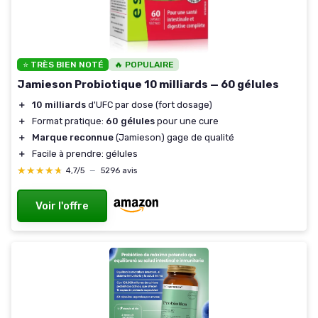
⭐ TRÈS BIEN NOTÉ
🔥 POPULAIRE
Jamieson Probiotique 10 milliards — 60 gélules
＋
10 milliards
d'UFC par dose (fort dosage)
＋
Format pratique:
60 gélules
pour une cure
＋
Marque reconnue
(Jamieson) gage de qualité
＋
Facile à prendre: gélules
★★★★★
★★★★★
4,7/5
—
5296 avis
Voir l'offre