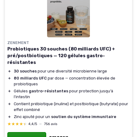
ZENEMENT
Probiotiques 30 souches (80 milliards UFC) +
pré/postbiotiques — 120 gélules gastro-
résistantes
＋
30 souches
pour une diversité microbienne large
＋
80 milliards UFC
par dose — concentration élevée de
probiotiques
＋
Gélules
gastro-résistantes
pour protection jusqu'à
l'intestin
＋
Contient prébiotique (inuline) et postbiotique (butyrate) pour
effet combiné
＋
Zinc ajouté pour un
soutien du système immunitaire
★★★★★
★★★★★
4,4/5
—
756 avis