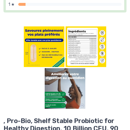
1 ★
, Pro-Bio, Shelf Stable Probiotic for
Healthy Digestion, 10 Billion CFU, 90