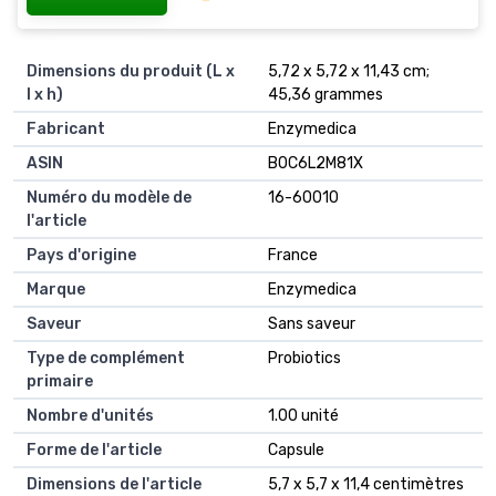
Dimensions du produit (L x
5,72 x 5,72 x 11,43 cm;
l x h)
45,36 grammes
Fabricant
Enzymedica
ASIN
B0C6L2M81X
Numéro du modèle de
16-60010
l'article
Pays d'origine
France
Marque
Enzymedica
Saveur
Sans saveur
Type de complément
Probiotics
primaire
Nombre d'unités
1.00 unité
Forme de l'article
Capsule
Dimensions de l'article
5,7 x 5,7 x 11,4 centimètres