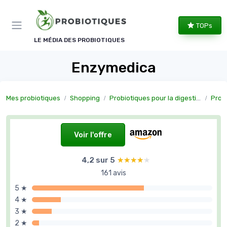
Panneau de gestion des cookies
TOPs
LE MÉDIA DES PROBIOTIQUES
Enzymedica
Mes probiotiques
Shopping
Probiotiques pour la digestion
Probiot
Voir l'offre
4,2 sur 5
★★★★★
★★★★★
161 avis
5 ★
4 ★
3 ★
2 ★