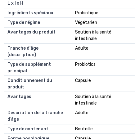
L x l x H
Ingrédients spéciaux
Probiotique
Type de régime
Végétarien
Avantages du produit
Soutien à la santé
intestinale
Tranche d'âge
Adulte
(description)
Type de supplément
Probiotics
principal
Conditionnement du
Capsule
produit
Avantages
Soutien à la santé
intestinale
Description de la tranche
Adulte
d’âge
Type de contenant
Bouteille
Forme posologique
Capsule