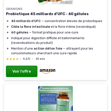
GRANIONS
Probiotique 45 milliards d'UFC - 60 gélules
＋
45 milliards d'UFC
— concentration élevée de probiotiques
＋
Cible la flore intestinale
et la flore intime (revendiqué)
＋
60 gélules
— format pratique pour une cure
＋
Indiqué pour digestion difficile et ballonnements
(revendications du produit)
＋
Mention d'une
action détox foie
— attrayant pour les
consommateurs cherchant une cure rapide
★★★★★
★★★★★
4,2/5
—
25 avis
Voir l'offre