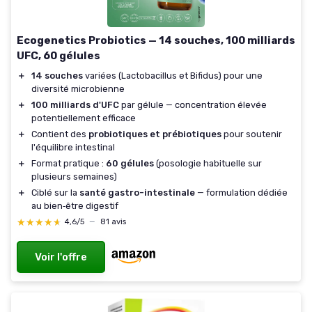
Ecogenetics Probiotics — 14 souches, 100 milliards
UFC, 60 gélules
＋
14 souches
variées (Lactobacillus et Bifidus) pour une
diversité microbienne
＋
100 milliards d'UFC
par gélule — concentration élevée
potentiellement efficace
＋
Contient des
probiotiques et prébiotiques
pour soutenir
l'équilibre intestinal
＋
Format pratique :
60 gélules
(posologie habituelle sur
plusieurs semaines)
＋
Ciblé sur la
santé gastro-intestinale
— formulation dédiée
au bien‑être digestif
★★★★★
★★★★★
4,6/5
—
81 avis
Voir l'offre