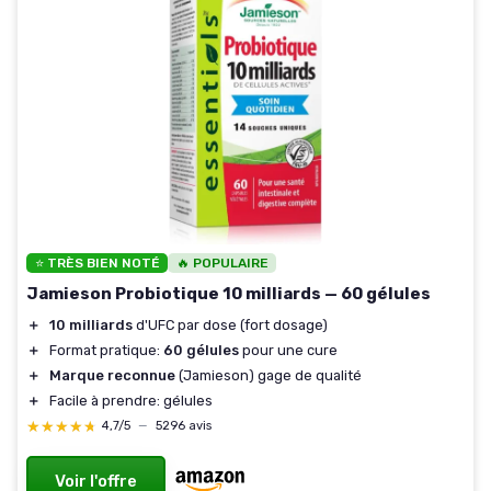
⭐ TRÈS BIEN NOTÉ
🔥 POPULAIRE
Jamieson Probiotique 10 milliards — 60 gélules
＋
10 milliards
d'UFC par dose (fort dosage)
＋
Format pratique:
60 gélules
pour une cure
＋
Marque reconnue
(Jamieson) gage de qualité
＋
Facile à prendre: gélules
★★★★★
★★★★★
4,7/5
—
5296 avis
Voir l'offre