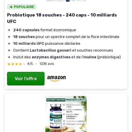
🔥 POPULAIRE
Probiotique 18 souches - 240 caps - 10 milliards
UFC
＋
240 capsules
format économique
＋
18 souches
pour un spectre complet de la flore intestinale
＋
10 milliards UFC
puissance déclarée
＋
Contient
Lactobacillus gasseri
et souches reconnues
＋
Inclut des
enzymes digestives
et de l'
inuline
(prébiotique)
★★★★★
★★★★★
4/5
—
1234 avis
Voir l'offre