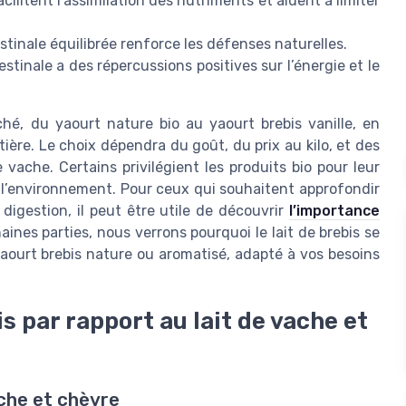
acilitent l’assimilation des nutriments et aident à limiter
stinale équilibrée renforce les défenses naturelles.
estinale a des répercussions positives sur l’énergie et le
ché, du yaourt nature bio au yaourt brebis vanille, en
tière. Le choix dépendra du goût, du prix au kilo, et des
 vache. Certains privilégient les produits bio pour leur
 l’environnement. Pour ceux qui souhaitent approfondir
digestion, il peut être utile de découvrir
l’importance
aines parties, nous verrons pourquoi le lait de brebis se
yaourt brebis nature ou aromatisé, adapté à vos besoins
is par rapport au lait de vache et
ache et chèvre