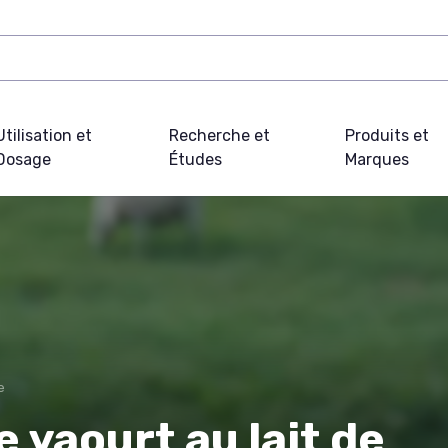
Utilisation et
Recherche et
Produits et
Dosage
Études
Marques
e
e yaourt au lait de