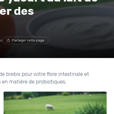
ter des
re
Partager cette page
e brebis pour votre flore intestinale et
 en matière de probiotiques.