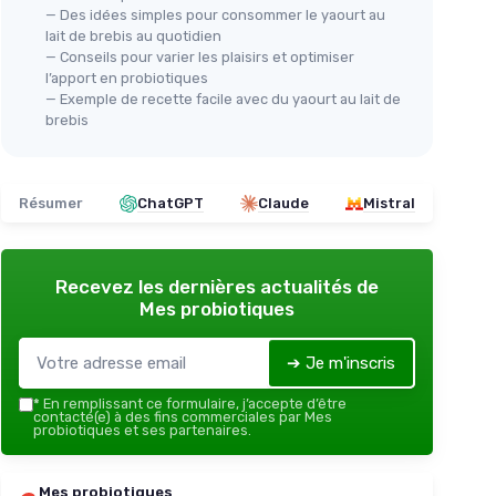
— Des idées simples pour consommer le yaourt au
lait de brebis au quotidien
— Conseils pour varier les plaisirs et optimiser
l’apport en probiotiques
— Exemple de recette facile avec du yaourt au lait de
brebis
Résumer
ChatGPT
Claude
Mistral
Recevez les dernières actualités de
Mes probiotiques
➔ Je m'inscris
*
En remplissant ce formulaire, j’accepte d’être
contacté(e) à des fins commerciales par Mes
probiotiques et ses partenaires.
Mes probiotiques