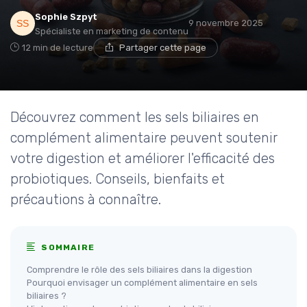
Sophie Szpyt
9 novembre 2025
Spécialiste en marketing de contenu
12 min de lecture
Partager cette page
Découvrez comment les sels biliaires en
complément alimentaire peuvent soutenir
votre digestion et améliorer l'efficacité des
probiotiques. Conseils, bienfaits et
précautions à connaître.
SOMMAIRE
Comprendre le rôle des sels biliaires dans la digestion
Pourquoi envisager un complément alimentaire en sels
biliaires ?