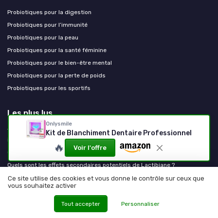
Probiotiques pour la digestion
Probiotiques pour l’immunité
Probiotiques pour la peau
Probiotiques pour la santé féminine
Probiotiques pour le bien-être mental
Probiotiques pour la perte de poids
Probiotiques pour les sportifs
Les plus lus
Onlysmile
Tout savoir sur l'akkermansia muciniphila probiotique pour une santé
Kit de Blanchiment Dentaire Professionnel
intestinale optimale
🔥
Voir l'offre
Quand prendre ses probiotiques : avant ou après les repas ?
Quels sont les effets secondaires potentiels de Lactibiane ?
Probiotique ergyphilus : tout ce que vous devez savoir
Ce site utilise des cookies et vous donne le contrôle sur ceux que
vous souhaitez activer
Permea regul : tout ce que vous devez savoir sur ce complément
alimentaire
Tout accepter
Personnaliser