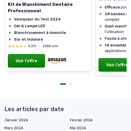
Kit de Blanchiment Dentaire
＋
Efficace
pour u
Professionnel
＋
28 bandes
inc
＋
Vainqueur du Test 2024
complet
＋
Gel & Lampe LED
＋
Goût mentho
l'utilisation
＋
Blanchissement à domicile
＋
Facile à utilis
＋
Sûr et Indolore
＋
14 ensembles
★★★★★
★★★★★
4,3/5
—
2658 avis
applications
Voir l'offre
Voir l'offre
Les articles par date
Janvier 2024
Février 2024
Mars 2024
Mai 2024