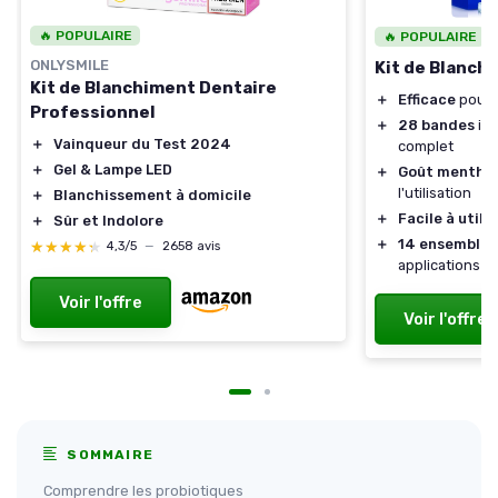
🔥 POPULAIRE
🔥 POPULAIRE
ONLYSMILE
Kit de Blanch
Kit de Blanchiment Dentaire
＋
Efficace
pour u
Professionnel
＋
28 bandes
inc
＋
Vainqueur du Test 2024
complet
＋
Gel & Lampe LED
＋
Goût mentho
l'utilisation
＋
Blanchissement à domicile
＋
Facile à utilis
＋
Sûr et Indolore
＋
14 ensembles
★★★★★
★★★★★
4,3/5
—
2658 avis
applications
Voir l'offre
Voir l'offre
SOMMAIRE
Comprendre les probiotiques