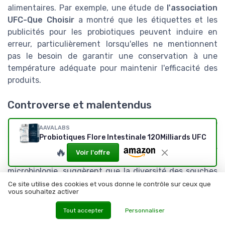
alimentaires. Par exemple, une étude de
l'association
UFC-Que Choisir
a montré que les étiquettes et les
publicités pour les probiotiques peuvent induire en
erreur, particulièrement lorsqu'elles ne mentionnent
pas le besoin de garantir une conservation à une
température adéquate pour maintenir l'efficacité des
produits.
Controverse et malentendus
Un autre débat porte sur la quantité exacte de
AAVALABS
souches microbiennes nécessaires pour obtenir un
Probiotiques Flore Intestinale 120Milliards UFC
effet bénéfique. Certaines recherches, comme celles
🔥
Voir l'offre
du
Dr. Gregor Reid
, un expert reconnu en
microbiologie, suggèrent que la diversité des souches
est aussi importante que leur nombre. En effet, des
Ce site utilise des cookies et vous donne le contrôle sur ceux que
vous souhaitez activer
produits comme
ergystress seren de Nutergia
ciblent
spécifiquement des souches pour des effets précis sur
Tout accepter
Personnaliser
le stress.