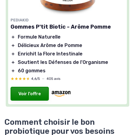
PEDIAKID
Gommes P'tit Biotic - Arôme Pomme
＋
Formule Naturelle
＋
Délicieux Arôme de Pomme
＋
Enrichit la Flore Intestinale
＋
Soutient les Défenses de l'Organisme
＋
60 gommes
★★★★★
★★★★★
4,6/5
—
405 avis
Voir l'offre
Comment choisir le bon
probiotique pour vos besoins