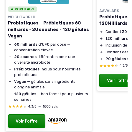
🔥 POPULAIRE
AAVALABS
Probiotiques 
WEIGHTWORLD
Probiotiques + Prébiotiques 60
120Milliards 
milliards - 20 souches - 120 gélules
＋
Contient
30 s
Vegan
＋
120 milliards
＋
60 milliards d'UFC
par dose —
＋
Inclusion de
Z
concentration élevée
＋
Contient des
p
＋
20 souches
différentes pour une
＋
90 gélules
dan
diversité microbiote
★★★★★
★★★★★
4,3/5
＋
Prébiotiques inclus
pour nourrir les
probiotiques
Voir l'offre
＋
Vegan
— gélules sans ingrédients
d'origine animale
＋
120 gélules
— bon format pour plusieurs
semaines
★★★★★
★★★★★
4,3/5
—
5530 avis
Voir l'offre