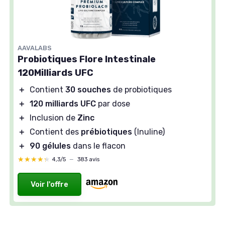
AAVALABS
Probiotiques Flore Intestinale
120Milliards UFC
＋
Contient
30 souches
de probiotiques
＋
120 milliards UFC
par dose
＋
Inclusion de
Zinc
＋
Contient des
prébiotiques
(Inuline)
＋
90 gélules
dans le flacon
★★★★★
★★★★★
4,3/5
—
383 avis
Voir l'offre