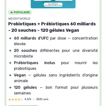
🔥 POPULAIRE
WEIGHTWORLD
Probiotiques + Prébiotiques 60 milliards
- 20 souches - 120 gélules Vegan
＋
60 milliards d'UFC
par dose — concentration
élevée
＋
20 souches
différentes pour une diversité
microbiote
＋
Prébiotiques inclus
pour nourrir les
probiotiques
＋
Vegan
— gélules sans ingrédients d'origine
animale
＋
120 gélules
— bon format pour plusieurs
semaines
★★★★★
★★★★★
4,3/5
—
5530 avis