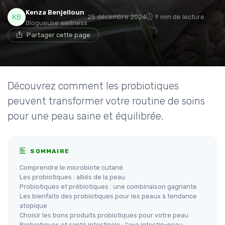
Kenza Benjelloun
25 décembre 2024
9 min de lecture
Blogueuse wellness
Partager cette page
Découvrez comment les probiotiques
peuvent transformer votre routine de soins
pour une peau saine et équilibrée.
SOMMAIRE
Comprendre le microbiote cutané
Les probiotiques : alliés de la peau
Probiotiques et prébiotiques : une combinaison gagnante
Les bienfaits des probiotiques pour les peaux à tendance
atopique
Choisir les bons produits probiotiques pour votre peau
Probiotiques et santé intestinale : l'axe intestin-peau