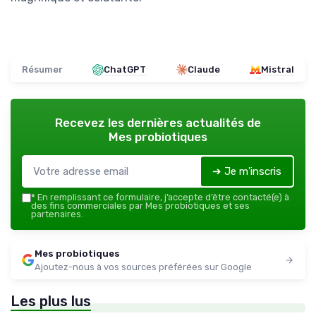
Résumer
ChatGPT
Claude
Mistral
Recevez les dernières actualités de
Mes probiotiques
➔ Je m'inscris
*
En remplissant ce formulaire, j’accepte d’être contacté(e) à
des fins commerciales par Mes probiotiques et ses
partenaires.
Mes probiotiques
Ajoutez-nous à vos sources préférées sur Google
Les plus lus