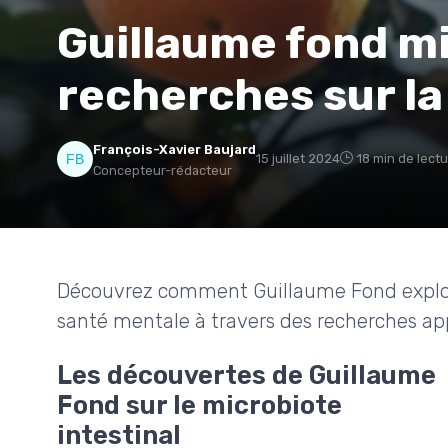
Guillaume fond mi
recherches sur la
François-Xavier Baujard
15 juillet 2024
18 min de lect
Concepteur-rédacteur
Découvrez comment Guillaume Fond explore l
santé mentale à travers des recherches app
Les découvertes de Guillaume
Fond sur le microbiote
intestinal