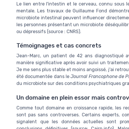
Le lien entre l'intestin et le cerveau, connu sous 
mentale. Les travaux de Guillaume Fond démontre
microbiote intestinal peuvent influencer directem
les personnes présentant un microbiote déséquilibré
ou dépressifs (source : CNRS).
Témoignages et cas concrets
Jean-Marc, un patient de 42 ans diagnostiqué ave
manière significative après avoir suivi un traiteme
Je me sens plus stable et moins angoissé, j'ai retrou
été documentée dans le
Journal Francophone de Ps
du microbiote sur des conditions psychiatriques gr
Un domaine en plein essor mais contro
Comme tout domaine en croissance rapide, les rech
sont pas sans controverses. Certains experts, com
signalent que les données actuelles sont prom
conclusions définitives (source: Cairn.info). Ma