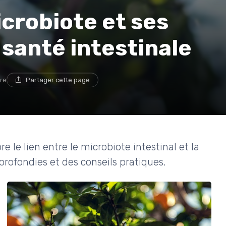
crobiote et ses
 santé intestinale
ure
Partager cette page
e lien entre le microbiote intestinal et la
rofondies et des conseils pratiques.