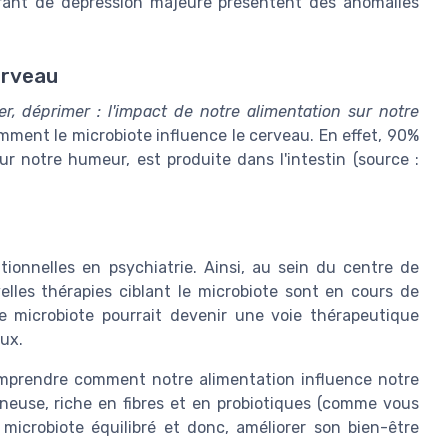
rant de dépression majeure présentent des anomalies
erveau
r, déprimer : l'impact de notre alimentation sur notre
mment le microbiote influence le cerveau. En effet, 90%
r notre humeur, est produite dans l'intestin (source :
ionnelles en psychiatrie. Ainsi, au sein du centre de
lles thérapies ciblant le microbiote sont en cours de
le microbiote pourrait devenir une voie thérapeutique
eux.
prendre comment notre alimentation influence notre
neuse, riche en fibres et en probiotiques (comme vous
n microbiote équilibré et donc, améliorer son bien-être