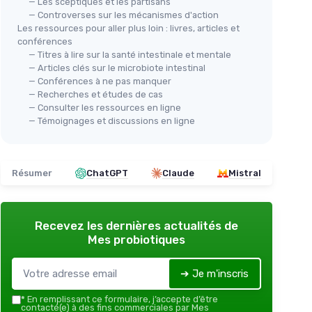
— Les sceptiques et les partisans
— Controverses sur les mécanismes d'action
Les ressources pour aller plus loin : livres, articles et
conférences
— Titres à lire sur la santé intestinale et mentale
— Articles clés sur le microbiote intestinal
— Conférences à ne pas manquer
— Recherches et études de cas
— Consulter les ressources en ligne
— Témoignages et discussions en ligne
Résumer
ChatGPT
Claude
Mistral
Recevez les dernières actualités de
Mes probiotiques
➔ Je m'inscris
*
En remplissant ce formulaire, j’accepte d’être
contacté(e) à des fins commerciales par Mes