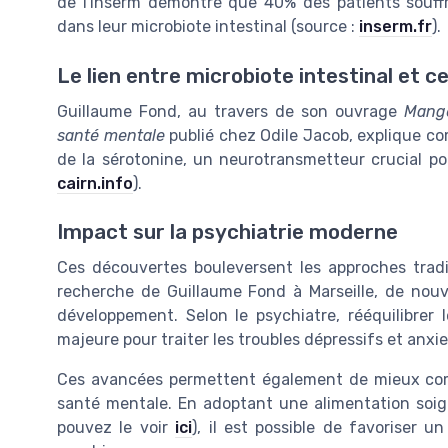
de l'Inserm démontre que 40% des patients souff
dans leur microbiote intestinal (source :
inserm.fr
).
Le lien entre microbiote intestinal et c
Guillaume Fond, au travers de son ouvrage
Mange
santé mentale
publié chez Odile Jacob, explique co
de la sérotonine, un neurotransmetteur crucial pou
cairn.info
).
Impact sur la psychiatrie moderne
Ces découvertes bouleversent les approches tradit
recherche de Guillaume Fond à Marseille, de nouve
développement. Selon le psychiatre, rééquilibrer 
majeure pour traiter les troubles dépressifs et anxi
Ces avancées permettent également de mieux com
santé mentale. En adoptant une alimentation soig
pouvez le voir
ici
), il est possible de favoriser u