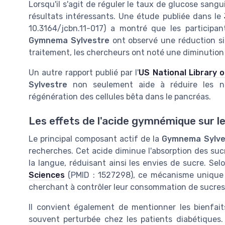
Lorsqu'il s'agit de réguler le taux de glucose sangu
résultats intéressants. Une étude publiée dans le
10.3164/jcbn.11-017) a montré que les participa
Gymnema Sylvestre
ont observé une réduction sig
traitement, les chercheurs ont noté une diminutio
Un autre rapport publié par l'
US National Library o
Sylvestre
non seulement aide à réduire les ni
régénération des cellules bêta dans le pancréas.
Les effets de l'acide gymnémique sur le
Le principal composant actif de la
Gymnema Sylve
recherches. Cet acide diminue l'absorption des sucr
la langue, réduisant ainsi les envies de sucre. Se
Sciences
(PMID : 1527298), ce mécanisme unique fa
cherchant à contrôler leur consommation de sucres
Il convient également de mentionner les bienfai
souvent perturbée chez les patients diabétiques. P