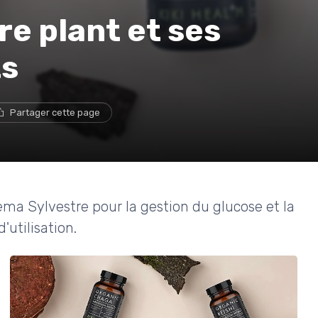
e plant et ses
ts
Partager cette page
ma Sylvestre pour la gestion du glucose et la
'utilisation.