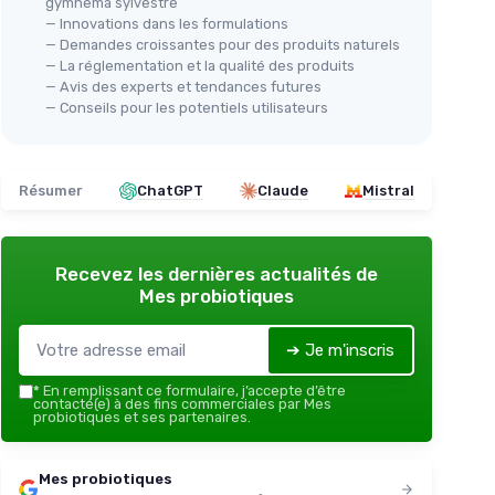
gymnema sylvestre
— Innovations dans les formulations
— Demandes croissantes pour des produits naturels
— La réglementation et la qualité des produits
— Avis des experts et tendances futures
— Conseils pour les potentiels utilisateurs
Résumer
ChatGPT
Claude
Mistral
Recevez les dernières actualités de
Mes probiotiques
➔ Je m'inscris
*
En remplissant ce formulaire, j’accepte d’être
contacté(e) à des fins commerciales par Mes
probiotiques et ses partenaires.
Mes probiotiques