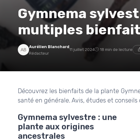
Gymnema sylvestr
multiples bienfai
Aurélien Blanchard
11 juillet 2024
18 min de lecture
Rédacteur
Découvrez les bienfaits de la plante Gymne
santé en générale. Avis, études et conseils d
Gymnema sylvestre : une
plante aux origines
ancestrales