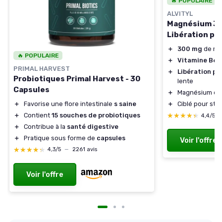
🔥 POPULAIRE
ALVITYL
Magnésium 300
Libération pro
＋
300 mg
de ma
🔥 POPULAIRE
＋
Vitamine B6
a
PRIMAL HARVEST
＋
Libération pr
Probiotiques Primal Harvest - 30
lente
Capsules
＋
Magnésium d'o
＋
Favorise une flore intestinale
s saine
＋
Ciblé pour stres
＋
Contient
15 souches de probiotiques
★★★★★
★★★★★
4,4/5
＋
Contribue à la
santé digestive
＋
Pratique sous forme de
capsules
Voir l'offre
★★★★★
★★★★★
4,3/5
—
2261 avis
Voir l'offre