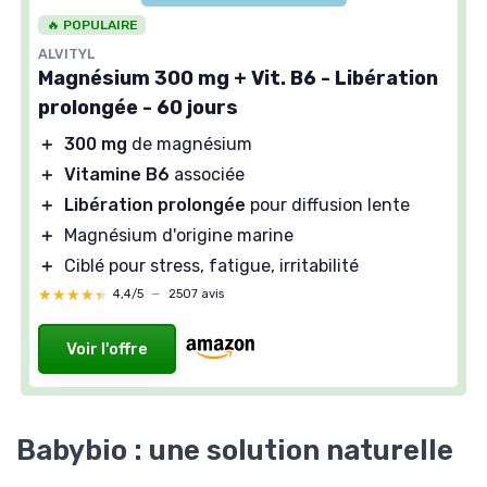
🔥 POPULAIRE
ALVITYL
Magnésium 300 mg + Vit. B6 - Libération
prolongée - 60 jours
＋
300 mg
de magnésium
＋
Vitamine B6
associée
＋
Libération prolongée
pour diffusion lente
＋
Magnésium d'origine marine
＋
Ciblé pour stress, fatigue, irritabilité
★★★★★
★★★★★
4,4/5
—
2507 avis
Voir l'offre
Babybio : une solution naturelle