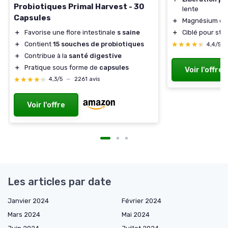
Probiotiques Primal Harvest - 30
lente
Capsules
＋
Magnésium d'o
＋
Favorise une flore intestinale
s saine
＋
Ciblé pour stres
＋
Contient
15 souches de probiotiques
★★★★★
★★★★★
4,4/5
＋
Contribue à la
santé digestive
＋
Pratique sous forme de
capsules
Voir l'offre
★★★★★
★★★★★
4,3/5
—
2261 avis
Voir l'offre
Les articles par date
Janvier 2024
Février 2024
Mars 2024
Mai 2024