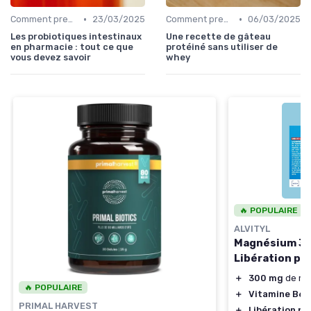
•
•
Comment prendre des probiotiques
23/03/2025
Comment prendre des probiotiques
06/03/2025
Les probiotiques intestinaux
Une recette de gâteau
en pharmacie : tout ce que
protéiné sans utiliser de
vous devez savoir
whey
🔥 POPULAIRE
ALVITYL
Magnésium 300
Libération pro
＋
300 mg
de ma
🔥 POPULAIRE
＋
Vitamine B6
a
PRIMAL HARVEST
＋
Libération pr